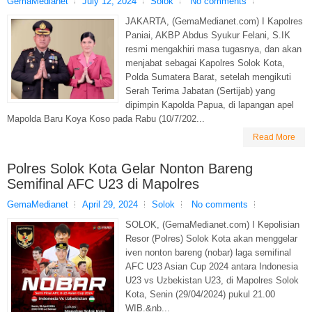
GemaMedianet
July 12, 2024
Solok
No comments
JAKARTA, (GemaMedianet.com) I Kapolres
Paniai, AKBP Abdus Syukur Felani, S.IK
resmi mengakhiri masa tugasnya, dan akan
menjabat sebagai Kapolres Solok Kota,
Polda Sumatera Barat, setelah mengikuti
Serah Terima Jabatan (Sertijab) yang
dipimpin Kapolda Papua, di lapangan apel
Mapolda Baru Koya Koso pada Rabu (10/7/202...
Read More
Polres Solok Kota Gelar Nonton Bareng
Semifinal AFC U23 di Mapolres
GemaMedianet
April 29, 2024
Solok
No comments
SOLOK, (GemaMedianet.com) I Kepolisian
Resor (Polres) Solok Kota akan menggelar
iven nonton bareng (nobar) laga semifinal
AFC U23 Asian Cup 2024 antara Indonesia
U23 vs Uzbekistan U23, di Mapolres Solok
Kota, Senin (29/04/2024) pukul 21.00
WIB.&nb...