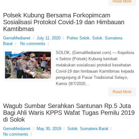
Read More
Polsek Kubung Bersama Forkopimcam
Sosialisasi Protokol Covid-19 dan Himbauan
Kamtibmas
GemaMedianet
July 11, 2020
Polres Solok
,
Solok
,
Sumatera
Barat
No comments
SOLOK, (GemaMedianet.com) — Kepolisia
n Sektor (Polsek) Kubung kembali
melakukan sosialisasi protokol kesehatan
Covid-19 dan himbauan Kamtibmas kepada
pengunjung di Pasar Tradisional Selayo,
Kamis (9/7/2020...
Read More
Wagub Sumbar Serahkan Santunan Rp.5 Juta
Bagi Ahli Waris KPPS Wafat Tugas Pemilu 2019
di Solok
GemaMedianet
May 30, 2019
Solok
,
Sumatera Barat
No comments