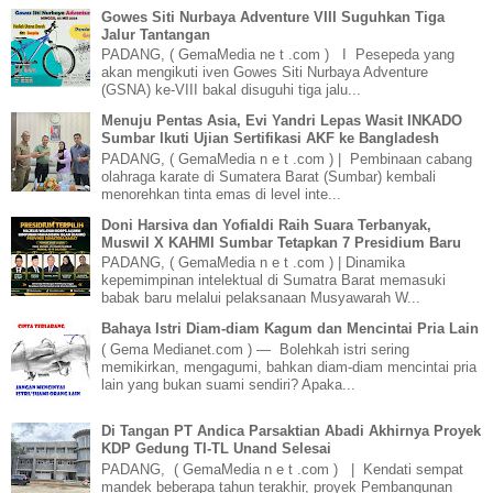
Gowes Siti Nurbaya Adventure VIII Suguhkan Tiga
Jalur Tantangan
PADANG, ( GemaMedia ne t .com ) I Pesepeda yang
akan mengikuti iven Gowes Siti Nurbaya Adventure
(GSNA) ke-VIII bakal disuguhi tiga jalu...
Menuju Pentas Asia, Evi Yandri Lepas Wasit INKADO
Sumbar Ikuti Ujian Sertifikasi AKF ke Bangladesh
PADANG, ( GemaMedia n e t .com ) | Pembinaan cabang
olahraga karate di Sumatera Barat (Sumbar) kembali
menorehkan tinta emas di level inte...
Doni Harsiva dan Yofialdi Raih Suara Terbanyak,
Muswil X KAHMI Sumbar Tetapkan 7 Presidium Baru
PADANG, ( GemaMedia n e t .com ) | Dinamika
kepemimpinan intelektual di Sumatra Barat memasuki
babak baru melalui pelaksanaan Musyawarah W...
Bahaya Istri Diam-diam Kagum dan Mencintai Pria Lain
( Gema Medianet.com ) — Bolehkah istri sering
memikirkan, mengagumi, bahkan diam-diam mencintai pria
lain yang bukan suami sendiri? Apaka...
Di Tangan PT Andica Parsaktian Abadi Akhirnya Proyek
KDP Gedung TI-TL Unand Selesai
PADANG, ( GemaMedia n e t .com ) | Kendati sempat
mandek beberapa tahun terakhir, proyek Pembangunan