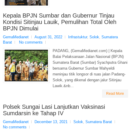
Kepala BPJN Sumbar dan Gubernur Tinjau
Kondisi Sitinjau Lauik, Pemulihan Total Oleh
BPJN Dimulai
GemaMedianet
August 31, 2022
Infrastuktur
,
Solok
,
Sumatera
Barat
No comments
PADANG, (GemaMedianet.com) | Kepala
Balai Pelaksanaan Jalan Nasional (BPJN)
Sumatera Barat (Sumbar) Syachputra Ghani
bersama Gubernur Sumbar Mahyeldi
meninjau titik longsor di ruas jalan Padang-
Solok, yang dikenal dengan jalur Sitinjau
Lawik.&nb...
Read More
Polsek Sungai Lasi Lanjutkan Vaksinasi
Sumdarsin ke Tahap IV
GemaMedianet
December 13, 2021
Solok
,
Sumatera Barat
No comments