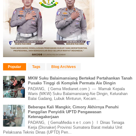
Popular
Tags
Blog Archives
MKW Suku Balaimansiang Bertekad Pertahankan Tanah
Pusako Tinggi di Komplek Permata Aie Dingin
PADANG, ( Gema Medianet.com ) — Mamak Kepala
Waris (MKW) Suku Balaimansiang Aie Dingin, Kelurahan
Balai Gadang, Lubuk Minturun, Kecam...
Beberapa Kali Mangkir, Cimory Akhirnya Penuhi
Panggilan Penyidik UPTD Pengawasan
Ketenagakerjaan
PADANG, ( GemaMedia n e t .com ) l Dinas Tenaga
Kerja (Disnaker) Provinsi Sumatera Barat melalui Unit
Pelaksana Teknis Dinas (UPTD) Pen...