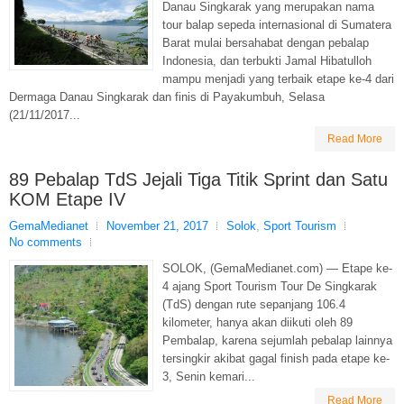
Danau Singkarak yang merupakan nama
tour balap sepeda internasional di Sumatera
Barat mulai bersahabat dengan pebalap
Indonesia, dan terbukti Jamal Hibatulloh
mampu menjadi yang terbaik etape ke-4 dari
Dermaga Danau Singkarak dan finis di Payakumbuh, Selasa
(21/11/2017...
Read More
89 Pebalap TdS Jejali Tiga Titik Sprint dan Satu
KOM Etape IV
GemaMedianet
November 21, 2017
Solok
,
Sport Tourism
No comments
SOLOK, (GemaMedianet.com) — Etape ke-
4 ajang Sport Tourism Tour De Singkarak
(TdS) dengan rute sepanjang 106.4
kilometer, hanya akan diikuti oleh 89
Pembalap, karena sejumlah pebalap lainnya
tersingkir akibat gagal finish pada etape ke-
3, Senin kemari...
Read More