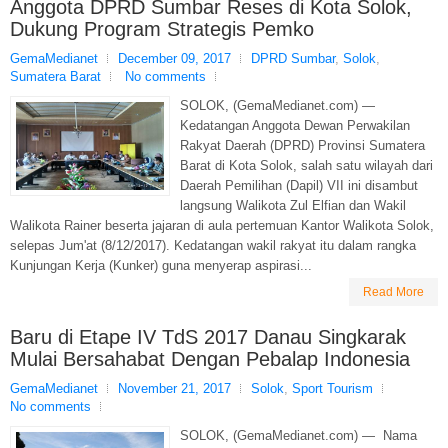
Anggota DPRD Sumbar Reses di Kota Solok,
Dukung Program Strategis Pemko
GemaMedianet
December 09, 2017
DPRD Sumbar
,
Solok
,
Sumatera Barat
No comments
SOLOK, (GemaMedianet.com) —
Kedatangan Anggota Dewan Perwakilan
Rakyat Daerah (DPRD) Provinsi Sumatera
Barat di Kota Solok, salah satu wilayah dari
Daerah Pemilihan (Dapil) VII ini disambut
langsung Walikota Zul Elfian dan Wakil
Walikota Rainer beserta jajaran di aula pertemuan Kantor Walikota Solok,
selepas Jum'at (8/12/2017). Kedatangan wakil rakyat itu dalam rangka
Kunjungan Kerja (Kunker) guna menyerap aspirasi...
Read More
Baru di Etape IV TdS 2017 Danau Singkarak
Mulai Bersahabat Dengan Pebalap Indonesia
GemaMedianet
November 21, 2017
Solok
,
Sport Tourism
No comments
SOLOK, (GemaMedianet.com) — Nama