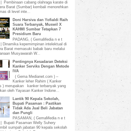
 | Pembinaan cabang olahraga karate di
ra Barat (Sumbar) kembali menorehkan
mas di level inte...
Doni Harsiva dan Yofialdi Raih
Suara Terbanyak, Muswil X
KAHMI Sumbar Tetapkan 7
Presidium Baru
PADANG, ( GemaMedia n e t
 | Dinamika kepemimpinan intelektual di
a Barat memasuki babak baru melalui
sanaan Musyawarah W...
Pentingnya Kesadaran Deteksi
Kanker Serviks Dengan Metode
IVA
( Gema Medianet.com ) –
Kanker leher Rahim ( Kanker
s ) merupakan kanker terbanyak yang
kan oleh Yayasan Kanker Indone...
Lantik 90 Kepala Sekolah,
Bupati Pasaman : Pastikan
Tidak Ada Jual Beli Jabatan
dan Pungli
PASAMAN, ( GemaMedia n e t
 | Bupati Pasaman Welly Suhery
bil sumpah jabatan 90 kepala sekolah