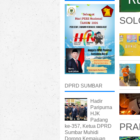
SOL
DPRD SUMBAR
Hadir
Paripurna
HJK
Padang
PRA
ke-357, Ketua DPRD
Sumbar Muhidi
Dorong Kemajuan