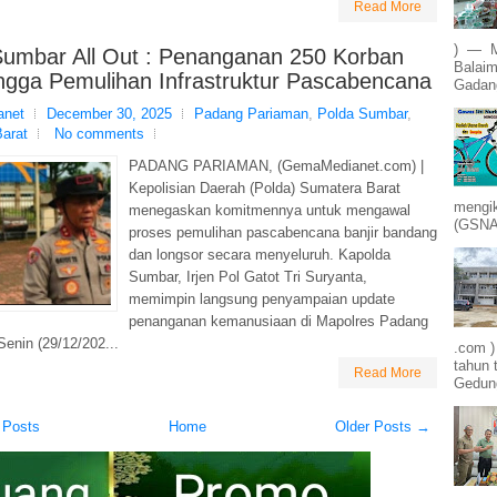
Read More
) — M
Sumbar All Out : Penanganan 250 Korban
Balaim
ingga Pemulihan Infrastruktur Pascabencana
Gadang
net
December 30, 2025
Padang Pariaman
,
Polda Sumbar
,
arat
No comments
PADANG PARIAMAN, (GemaMedianet.com) |
Kepolisian Daerah (Polda) Sumatera Barat
mengik
menegaskan komitmennya untuk mengawal
(GSNA)
proses pemulihan pascabencana banjir bandang
dan longsor secara menyeluruh. Kapolda
Sumbar, Irjen Pol Gatot Tri Suryanta,
memimpin langsung penyampaian update
penanganan kemanusiaan di Mapolres Padang
enin (29/12/202...
.com 
tahun 
Read More
Gedung
 Posts
Home
Older Posts →