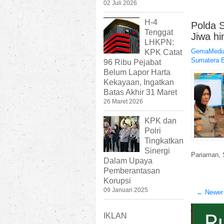
02 Juli 2026
H-4
Polda 
Tenggat
Jiwa h
LHKPN:
GemaMedia
KPK Catat
Sumatera B
96 Ribu Pejabat
Belum Lapor Harta
Kekayaan, Ingatkan
Batas Akhir 31 Maret
26 Maret 2026
KPK dan
Polri
Tingkatkan
Sinergi
Pariaman, S
Dalam Upaya
Pemberantasan
Korupsi
09 Januari 2025
← Newer
IKLAN