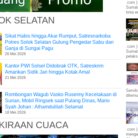
.com )
Sumate
tinta e
OK SELATAN
Sikat Habis hingga Akar Rumput, Satresnarkoba
Polres Solok Selatan Gulung Pengedar Sabu dan
.com )
Ganja di Sungai Pagu
Sumatr
26 Mei 2026
pelak
Kantor PWI Solsel Didobrak OTK, Satreskrim
Amankan Sidik Jari hingga Kotak Amal
21 Mei 2026
Servik
Rombongan Wagub Vasko Ruseimy Kecelakaan di
ditemu
Surian, Mobil Ringsek saat Pulang Dinas, Mario
Syah Johan : Alhamdulilah Selamat
18 Mei 2026
KIRAAN CUACA
.com )
mengam