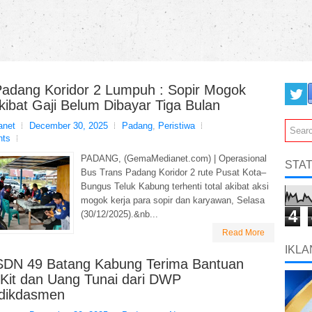
Padang Koridor 2 Lumpuh : Sopir Mogok
kibat Gaji Belum Dibayar Tiga Bulan
net
December 30, 2025
Padang
,
Peristiwa
nts
PADANG, (GemaMedianet.com) | Operasional
STAT
Bus Trans Padang Koridor 2 rute Pusat Kota–
Bungus Teluk Kabung terhenti total akibat aksi
mogok kerja para sopir dan karyawan, Selasa
4
(30/12/2025).&nb...
Read More
IKLA
SDN 49 Batang Kabung Terima Bantuan
 Kit dan Uang Tunai dari DWP
dikdasmen