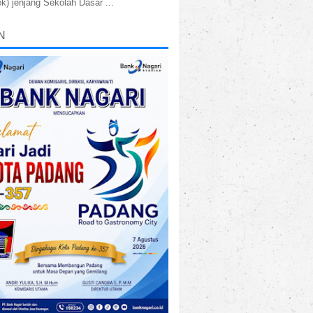
k) jenjang Sekolah Dasar ...
N