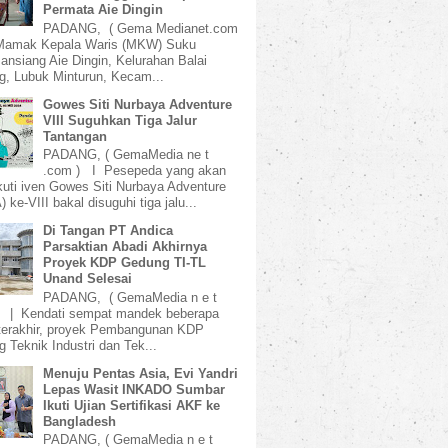
Permata Aie Dingin
PADANG, ( Gema Medianet.com
amak Kepala Waris (MKW) Suku
ansiang Aie Dingin, Kelurahan Balai
, Lubuk Minturun, Kecam...
Gowes Siti Nurbaya Adventure
VIII Suguhkan Tiga Jalur
Tantangan
PADANG, ( GemaMedia ne t
.com ) I Pesepeda yang akan
uti iven Gowes Siti Nurbaya Adventure
 ke-VIII bakal disuguhi tiga jalu...
Di Tangan PT Andica
Parsaktian Abadi Akhirnya
Proyek KDP Gedung TI-TL
Unand Selesai
PADANG, ( GemaMedia n e t
) | Kendati sempat mandek beberapa
terakhir, proyek Pembangunan KDP
 Teknik Industri dan Tek...
Menuju Pentas Asia, Evi Yandri
Lepas Wasit INKADO Sumbar
Ikuti Ujian Sertifikasi AKF ke
Bangladesh
PADANG, ( GemaMedia n e t