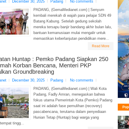
net
December 30, 2025
Padang
No comments
PADANG, (GemaMedianet.com) | Senyum
kembali merekah di wajah para pelajar SDN 49
Batang Kabung. Setelah gedung sekolah
mereka tersapu banjir bandang akhir bulan lalu,
bantuan kemanusiaan mulai mengalir untuk
memastikan keberlanjutan pendidikan mere...
Read More
atan Huntap : Pemko Padang Siapkan 250
umah Korban Bencana, Menteri PKP
alkan Groundbreaking
net
December 30, 2025
Padang
No comments
PADANG, (GemaMedianet.com) | Wali Kota
Padang, Fadly Amran, menegaskan bahwa
fokus utama Pemerintah Kota (Pemko) Padang
saat ini adalah fase pemulihan (recovery)
Pop
pascabencana, terutama dalam penyediaan
Hunian Tetap (Huntap) bagi warga yang
tempat tingg...