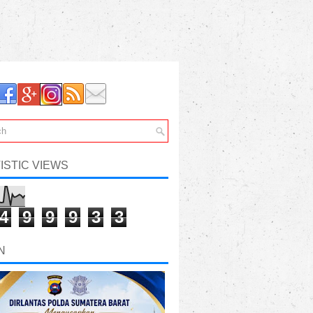
ISTIC VIEWS
4
9
9
9
3
3
N