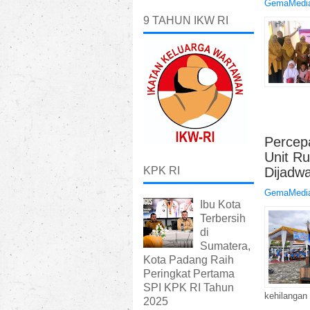
GemaMedia
9 TAHUN IKW RI
Percep
Unit R
KPK RI
Dijadw
GemaMedia
Ibu Kota
Terbersih
di
Sumatera,
Kota Padang Raih
Peringkat Pertama
SPI KPK RI Tahun
kehilangan 
2025