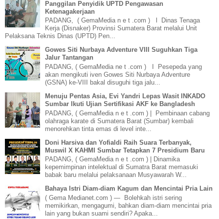
Panggilan Penyidik UPTD Pengawasan
Ketenagakerjaan
PADANG, ( GemaMedia n e t .com ) l Dinas Tenaga
Kerja (Disnaker) Provinsi Sumatera Barat melalui Unit
Pelaksana Teknis Dinas (UPTD) Pen...
Gowes Siti Nurbaya Adventure VIII Suguhkan Tiga
Jalur Tantangan
PADANG, ( GemaMedia ne t .com ) I Pesepeda yang
akan mengikuti iven Gowes Siti Nurbaya Adventure
(GSNA) ke-VIII bakal disuguhi tiga jalu...
Menuju Pentas Asia, Evi Yandri Lepas Wasit INKADO
Sumbar Ikuti Ujian Sertifikasi AKF ke Bangladesh
PADANG, ( GemaMedia n e t .com ) | Pembinaan cabang
olahraga karate di Sumatera Barat (Sumbar) kembali
menorehkan tinta emas di level inte...
Doni Harsiva dan Yofialdi Raih Suara Terbanyak,
Muswil X KAHMI Sumbar Tetapkan 7 Presidium Baru
PADANG, ( GemaMedia n e t .com ) | Dinamika
kepemimpinan intelektual di Sumatra Barat memasuki
babak baru melalui pelaksanaan Musyawarah W...
Bahaya Istri Diam-diam Kagum dan Mencintai Pria Lain
( Gema Medianet.com ) — Bolehkah istri sering
memikirkan, mengagumi, bahkan diam-diam mencintai pria
lain yang bukan suami sendiri? Apaka...