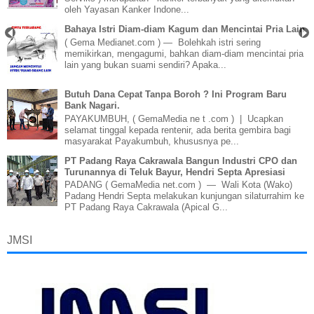
oleh Yayasan Kanker Indone...
Bahaya Istri Diam-diam Kagum dan Mencintai Pria Lain
( Gema Medianet.com ) — Bolehkah istri sering
memikirkan, mengagumi, bahkan diam-diam mencintai pria
lain yang bukan suami sendiri? Apaka...
Butuh Dana Cepat Tanpa Boroh ? Ini Program Baru
Bank Nagari.
PAYAKUMBUH, ( GemaMedia ne t .com ) | Ucapkan
selamat tinggal kepada rentenir, ada berita gembira bagi
masyarakat Payakumbuh, khususnya pe...
PT Padang Raya Cakrawala Bangun Industri CPO dan
Turunannya di Teluk Bayur, Hendri Septa Apresiasi
PADANG ( GemaMedia net.com ) — Wali Kota (Wako)
Padang Hendri Septa melakukan kunjungan silaturrahim ke
PT Padang Raya Cakrawala (Apical G...
JMSI