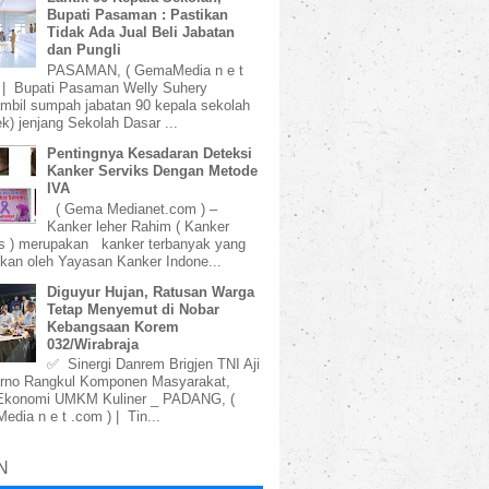
Bupati Pasaman : Pastikan
Tidak Ada Jual Beli Jabatan
dan Pungli
PASAMAN, ( GemaMedia n e t
 | Bupati Pasaman Welly Suhery
bil sumpah jabatan 90 kepala sekolah
k) jenjang Sekolah Dasar ...
Pentingnya Kesadaran Deteksi
Kanker Serviks Dengan Metode
IVA
( Gema Medianet.com ) –
Kanker leher Rahim ( Kanker
s ) merupakan kanker terbanyak yang
kan oleh Yayasan Kanker Indone...
Diguyur Hujan, Ratusan Warga
Tetap Menyemut di Nobar
Kebangsaan Korem
032/Wirabraja
✅ Sinergi Danrem Brigjen TNI Aji
rno Rangkul Komponen Masyarakat,
Ekonomi UMKM Kuliner _ PADANG, (
dia n e t .com ) | Tin...
N