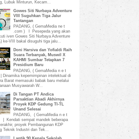
, Lubuk Minturun, Kecam...
Gowes Siti Nurbaya Adventure
VIII Suguhkan Tiga Jalur
Tantangan
PADANG, ( GemaMedia ne t
.com ) I Pesepeda yang akan
uti iven Gowes Siti Nurbaya Adventure
 ke-VIII bakal disuguhi tiga jalu...
Doni Harsiva dan Yofialdi Raih
Suara Terbanyak, Muswil X
KAHMI Sumbar Tetapkan 7
Presidium Baru
PADANG, ( GemaMedia n e t
 | Dinamika kepemimpinan intelektual di
a Barat memasuki babak baru melalui
sanaan Musyawarah W...
Di Tangan PT Andica
Parsaktian Abadi Akhirnya
Proyek KDP Gedung TI-TL
Unand Selesai
PADANG, ( GemaMedia n e t
) | Kendati sempat mandek beberapa
terakhir, proyek Pembangunan KDP
 Teknik Industri dan Tek...
Lantik 90 Kepala Sekolah,