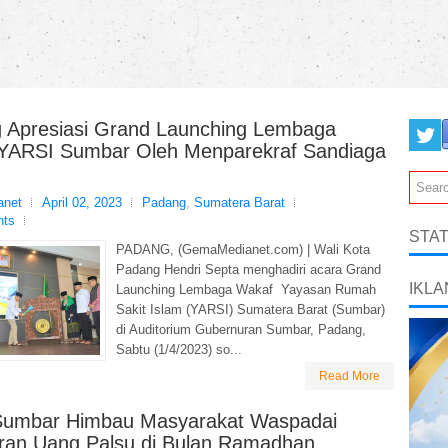
 Apresiasi Grand Launching Lembaga
YARSI Sumbar Oleh Menparekraf Sandiaga
net
April 02, 2023
Padang
,
Sumatera Barat
nts
STAT
PADANG, (GemaMedianet.com) | Wali Kota
Padang Hendri Septa menghadiri acara Grand
IKLA
Launching Lembaga Wakaf Yayasan Rumah
Sakit Islam (YARSI) Sumatera Barat (Sumbar)
di Auditorium Gubernuran Sumbar, Padang,
Sabtu (1/4/2023) so...
Read More
Sumbar Himbau Masyarakat Waspadai
ran Uang Palsu di Bulan Ramadhan