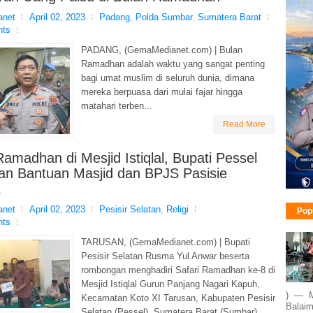
net
April 02, 2023
Padang
,
Polda Sumbar
,
Sumatera Barat
nts
PADANG, (GemaMedianet.com) | Bulan
Ramadhan adalah waktu yang sangat penting
bagi umat muslim di seluruh dunia, dimana
mereka berpuasa dari mulai fajar hingga
matahari terben...
Read More
Ramadhan di Mesjid Istiqlal, Bupati Pessel
an Bantuan Masjid dan BPJS Pasisie
k
net
April 02, 2023
Pesisir Selatan
,
Religi
Pop
nts
TARUSAN, (GemaMedianet.com) | Bupati
Pesisir Selatan Rusma Yul Anwar beserta
rombongan menghadiri Safari Ramadhan ke-8 di
Mesjid Istiqlal Gurun Panjang Nagari Kapuh,
) — M
Kecamatan Koto XI Tarusan, Kabupaten Pesisir
Balaim
Selatan (Pessel), Sumatera Barat (Sumbar),