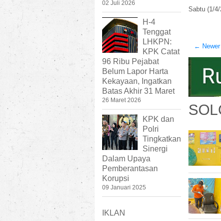
02 Juli 2026
Sabtu (1/4/
H-4
Tenggat
LHKPN:
← Newer
KPK Catat
96 Ribu Pejabat
Belum Lapor Harta
Kekayaan, Ingatkan
Batas Akhir 31 Maret
26 Maret 2026
SOL
KPK dan
Polri
Tingkatkan
Sinergi
Dalam Upaya
Pemberantasan
Korupsi
09 Januari 2025
IKLAN