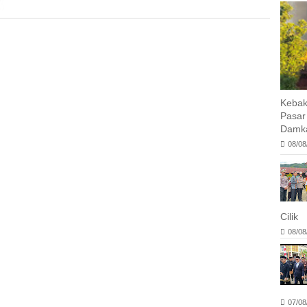
Kebak
Pasar
Damka
08/08
Cilik
08/08
07/08