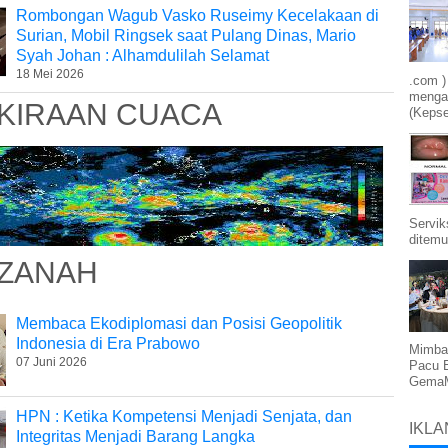
Rombongan Wagub Vasko Ruseimy Kecelakaan di
Surian, Mobil Ringsek saat Pulang Dinas, Mario
Syah Johan : Alhamdulilah Selamat
18 Mei 2026
.com )
mengam
KIRAAN CUACA
(Kepse
Servik
ditemu
ZANAH
Membaca Ekodiplomasi dan Posisi Geopolitik
Indonesia di Era Prabowo
Mimba
07 Juni 2026
Pacu 
GemaMe
HPN : Ketika Kompetensi Menjadi Senjata, dan
IKLA
Integritas Menjadi Barang Langka