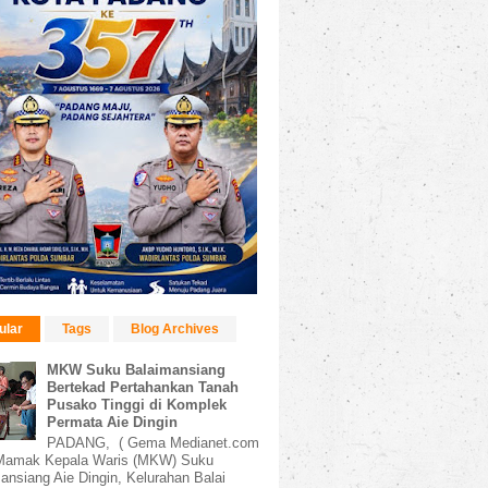
ular
Tags
Blog Archives
MKW Suku Balaimansiang
Bertekad Pertahankan Tanah
Pusako Tinggi di Komplek
Permata Aie Dingin
PADANG, ( Gema Medianet.com
amak Kepala Waris (MKW) Suku
ansiang Aie Dingin, Kelurahan Balai