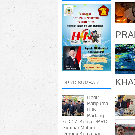
PRA
KHA
DPRD SUMBAR
Hadir
Paripurna
HJK
Padang
ke-357, Ketua DPRD
Sumbar Muhidi
Dorong Kemajuan