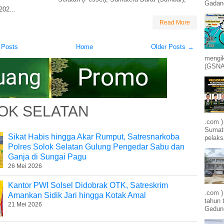
Gadang
202...
Read More
 Posts
Home
Older Posts →
mengik
(GSNA)
OK SELATAN
.com )
Sumatr
Sikat Habis hingga Akar Rumput, Satresnarkoba
pelak
Polres Solok Selatan Gulung Pengedar Sabu dan
Ganja di Sungai Pagu
26 Mei 2026
Kantor PWI Solsel Didobrak OTK, Satreskrim
.com 
Amankan Sidik Jari hingga Kotak Amal
tahun 
21 Mei 2026
Gedung