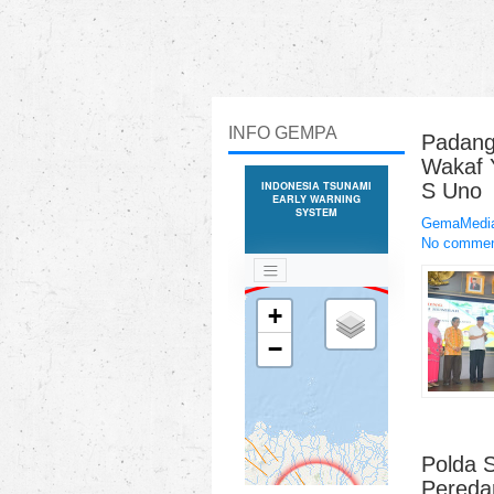
INFO GEMPA
Padang
Wakaf 
S Uno
GemaMedia
No comme
Polda 
Pereda