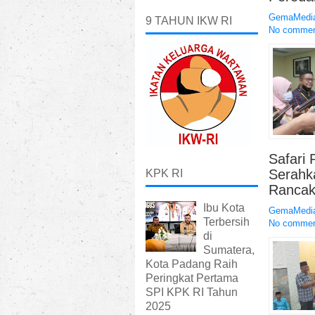
GemaMedia
9 TAHUN IKW RI
No comme
Safari 
Serahk
KPK RI
Ranca
Ibu Kota
GemaMedia
Terbersih
No comme
di
Sumatera,
Kota Padang Raih
Peringkat Pertama
SPI KPK RI Tahun
2025