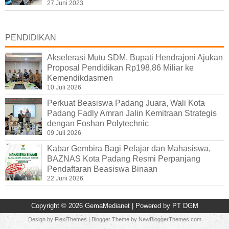
27 Juni 2023
PENDIDIKAN
Akselerasi Mutu SDM, Bupati Hendrajoni Ajukan
Proposal Pendidikan Rp198,86 Miliar ke
Kemendikdasmen
10 Juli 2026
Perkuat Beasiswa Padang Juara, Wali Kota
Padang Fadly Amran Jalin Kemitraan Strategis
dengan Foshan Polytechnic
09 Juli 2026
Kabar Gembira Bagi Pelajar dan Mahasiswa,
BAZNAS Kota Padang Resmi Perpanjang
Pendaftaran Beasiswa Binaan
22 Juni 2026
Copyright ©
2026
GemaMedianet
| Powered by
PT DGM
Design by
FlexiThemes
| Blogger Theme by
NewBloggerThemes.com