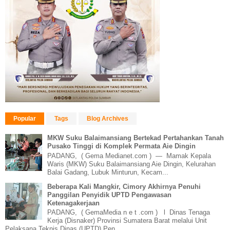
Popular
Tags
Blog Archives
MKW Suku Balaimansiang Bertekad Pertahankan Tanah
Pusako Tinggi di Komplek Permata Aie Dingin
PADANG, ( Gema Medianet.com ) — Mamak Kepala
Waris (MKW) Suku Balaimansiang Aie Dingin, Kelurahan
Balai Gadang, Lubuk Minturun, Kecam...
Beberapa Kali Mangkir, Cimory Akhirnya Penuhi
Panggilan Penyidik UPTD Pengawasan
Ketenagakerjaan
PADANG, ( GemaMedia n e t .com ) l Dinas Tenaga
Kerja (Disnaker) Provinsi Sumatera Barat melalui Unit
Pelaksana Teknis Dinas (UPTD) Pen...