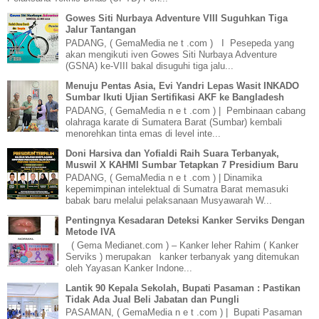
Gowes Siti Nurbaya Adventure VIII Suguhkan Tiga
Jalur Tantangan
PADANG, ( GemaMedia ne t .com ) I Pesepeda yang
akan mengikuti iven Gowes Siti Nurbaya Adventure
(GSNA) ke-VIII bakal disuguhi tiga jalu...
Menuju Pentas Asia, Evi Yandri Lepas Wasit INKADO
Sumbar Ikuti Ujian Sertifikasi AKF ke Bangladesh
PADANG, ( GemaMedia n e t .com ) | Pembinaan cabang
olahraga karate di Sumatera Barat (Sumbar) kembali
menorehkan tinta emas di level inte...
Doni Harsiva dan Yofialdi Raih Suara Terbanyak,
Muswil X KAHMI Sumbar Tetapkan 7 Presidium Baru
PADANG, ( GemaMedia n e t .com ) | Dinamika
kepemimpinan intelektual di Sumatra Barat memasuki
babak baru melalui pelaksanaan Musyawarah W...
Pentingnya Kesadaran Deteksi Kanker Serviks Dengan
Metode IVA
( Gema Medianet.com ) – Kanker leher Rahim ( Kanker
Serviks ) merupakan kanker terbanyak yang ditemukan
oleh Yayasan Kanker Indone...
Lantik 90 Kepala Sekolah, Bupati Pasaman : Pastikan
Tidak Ada Jual Beli Jabatan dan Pungli
PASAMAN, ( GemaMedia n e t .com ) | Bupati Pasaman