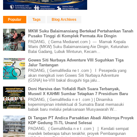
Popular
Tags
Blog Archives
MKW Suku Balaimansiang Bertekad Pertahankan Tanah
Pusako Tinggi di Komplek Permata Aie Dingin
PADANG, ( Gema Medianet.com ) — Mamak Kepala
Waris (MKW) Suku Balaimansiang Aie Dingin, Kelurahan
Balai Gadang, Lubuk Minturun, Kecam...
Gowes Siti Nurbaya Adventure VIII Suguhkan Tiga
Jalur Tantangan
PADANG, ( GemaMedia ne t .com ) I Pesepeda yang
akan mengikuti iven Gowes Siti Nurbaya Adventure
(GSNA) ke-VIII bakal disuguhi tiga jalu...
Doni Harsiva dan Yofialdi Raih Suara Terbanyak,
Muswil X KAHMI Sumbar Tetapkan 7 Presidium Baru
PADANG, ( GemaMedia n e t .com ) | Dinamika
kepemimpinan intelektual di Sumatra Barat memasuki
babak baru melalui pelaksanaan Musyawarah W...
Di Tangan PT Andica Parsaktian Abadi Akhirnya Proyek
KDP Gedung TI-TL Unand Selesai
PADANG, ( GemaMedia n e t .com ) | Kendati sempat
mandek beberapa tahun terakhir, proyek Pembangunan