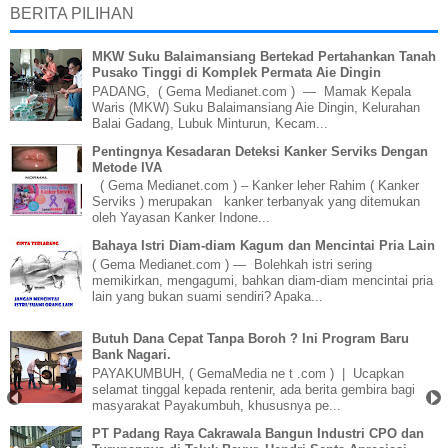
BERITA PILIHAN
MKW Suku Balaimansiang Bertekad Pertahankan Tanah
Pusako Tinggi di Komplek Permata Aie Dingin
PADANG, ( Gema Medianet.com ) — Mamak Kepala
Waris (MKW) Suku Balaimansiang Aie Dingin, Kelurahan
Balai Gadang, Lubuk Minturun, Kecam...
Pentingnya Kesadaran Deteksi Kanker Serviks Dengan
Metode IVA
( Gema Medianet.com ) – Kanker leher Rahim ( Kanker
Serviks ) merupakan kanker terbanyak yang ditemukan
oleh Yayasan Kanker Indone...
Bahaya Istri Diam-diam Kagum dan Mencintai Pria Lain
( Gema Medianet.com ) — Bolehkah istri sering
memikirkan, mengagumi, bahkan diam-diam mencintai pria
lain yang bukan suami sendiri? Apaka...
Butuh Dana Cepat Tanpa Boroh ? Ini Program Baru
Bank Nagari.
PAYAKUMBUH, ( GemaMedia ne t .com ) | Ucapkan
selamat tinggal kepada rentenir, ada berita gembira bagi
masyarakat Payakumbuh, khususnya pe...
PT Padang Raya Cakrawala Bangun Industri CPO dan