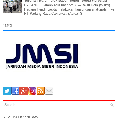
Turunannya di Teluk Bayur, Hendri Septa Apresiasi
PADANG ( GemaMedia net.com ) — Wali Kota (Wako)
Padang Hendri Septa melakukan kunjungan silaturrahim ke
PT Padang Raya Cakrawala (Apical G...
JMSI
STATISTIC VIEWS