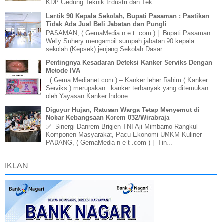
KDP Gedung Teknik Industri dan Tek...
Lantik 90 Kepala Sekolah, Bupati Pasaman : Pastikan
Tidak Ada Jual Beli Jabatan dan Pungli
PASAMAN, ( GemaMedia n e t .com ) | Bupati Pasaman
Welly Suhery mengambil sumpah jabatan 90 kepala
sekolah (Kepsek) jenjang Sekolah Dasar ...
Pentingnya Kesadaran Deteksi Kanker Serviks Dengan
Metode IVA
( Gema Medianet.com ) – Kanker leher Rahim ( Kanker
Serviks ) merupakan kanker terbanyak yang ditemukan
oleh Yayasan Kanker Indone...
Diguyur Hujan, Ratusan Warga Tetap Menyemut di
Nobar Kebangsaan Korem 032/Wirabraja
✅ Sinergi Danrem Brigjen TNI Aji Mimbarno Rangkul
Komponen Masyarakat, Pacu Ekonomi UMKM Kuliner _
PADANG, ( GemaMedia n e t .com ) | Tin...
IKLAN