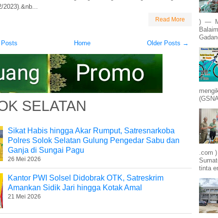
/2023).&nb...
Read More
) — M
Balaim
Gadang
 Posts
Home
Older Posts →
mengik
(GSNA)
OK SELATAN
Sikat Habis hingga Akar Rumput, Satresnarkoba
Polres Solok Selatan Gulung Pengedar Sabu dan
Ganja di Sungai Pagu
.com )
26 Mei 2026
Sumate
tinta e
Kantor PWI Solsel Didobrak OTK, Satreskrim
Amankan Sidik Jari hingga Kotak Amal
21 Mei 2026