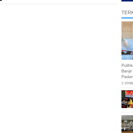
TERK
Pulih
Banji
Padan
07/08