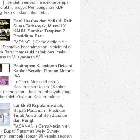
) | Kendati sempat mandek beberapa
terakhir, proyek Pembangunan KDP
 Teknik Industri dan Tek...
Doni Harsiva dan Yofialdi Raih
Suara Terbanyak, Muswil X
KAHMI Sumbar Tetapkan 7
Presidium Baru
PADANG, ( GemaMedia n e t
 | Dinamika kepemimpinan intelektual di
a Barat memasuki babak baru melalui
sanaan Musyawarah W...
Pentingnya Kesadaran Deteksi
Kanker Serviks Dengan Metode
IVA
( Gema Medianet.com ) –
Kanker leher Rahim ( Kanker
s ) merupakan kanker terbanyak yang
kan oleh Yayasan Kanker Indone...
Lantik 90 Kepala Sekolah,
Bupati Pasaman : Pastikan
Tidak Ada Jual Beli Jabatan
dan Pungli
PASAMAN, ( GemaMedia n e t
 | Bupati Pasaman Welly Suhery
bil sumpah jabatan 90 kepala sekolah