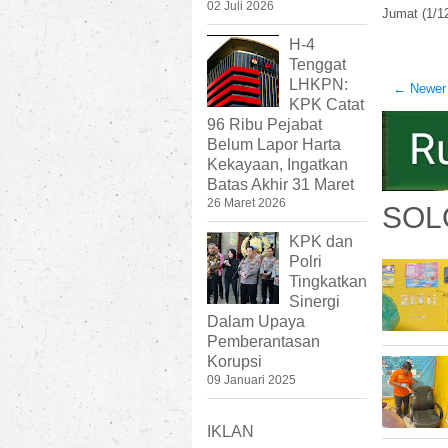
02 Juli 2026
Jumat (1/12
H-4
Tenggat
LHKPN:
← Newer
KPK Catat
96 Ribu Pejabat
Belum Lapor Harta
Kekayaan, Ingatkan
Batas Akhir 31 Maret
26 Maret 2026
SOL
KPK dan
Polri
Tingkatkan
Sinergi
Dalam Upaya
Pemberantasan
Korupsi
09 Januari 2025
IKLAN