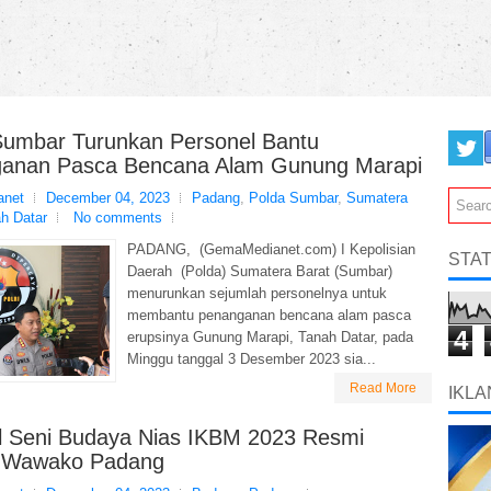
Sumbar Turunkan Personel Bantu
anan Pasca Bencana Alam Gunung Marapi
net
December 04, 2023
Padang
,
Polda Sumbar
,
Sumatera
h Datar
No comments
PADANG, (GemaMedianet.com) I Kepolisian
STAT
Daerah (Polda) Sumatera Barat (Sumbar)
menurunkan sejumlah personelnya untuk
membantu penanganan bencana alam pasca
4
erupsinya Gunung Marapi, Tanah Datar, pada
Minggu tanggal 3 Desember 2023 sia...
Read More
IKLA
al Seni Budaya Nias IKBM 2023 Resmi
 Wawako Padang