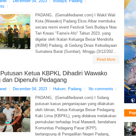
net
December 04, 2023
Budaya
,
Padang
nts
PADANG, (GemaMedianet.com) I Wakil Wali
Kota (Wawako) Padang Ekos Albar membuka
secara resmi event Festival Seni Budaya Nias
Tari Kreasi "Fame'e Afo" Tahun 2023, yang
digelar oleh Ikatan Keluarga Besar Mendrofa
(IKBM) Padang, di Gedung Dinas Kebudayaan
Sumatera Barat (Sumbar), Minggu (3/12/202...
Read More
 Putusan Ketua KBPKL Dihadiri Wawako
 dan Dipenuhi Pedagang
net
December 04, 2023
Hukum
,
Padang
No comments
PADANG, (GemaMedianet.com) I Sidang
putusan kasus penganiayaan yang dilakukan
oleh Idman, Ketua Keluarga Besar Pedagang
Pop
Kaki Lima (KBPKL), yang didakwa melakukan
pemukulan terhadap Irsal Mawardi, bendahara
Komunitas Pedagang Pasar (KPP),
berlangsung di Pengadilan Negeri Padang,