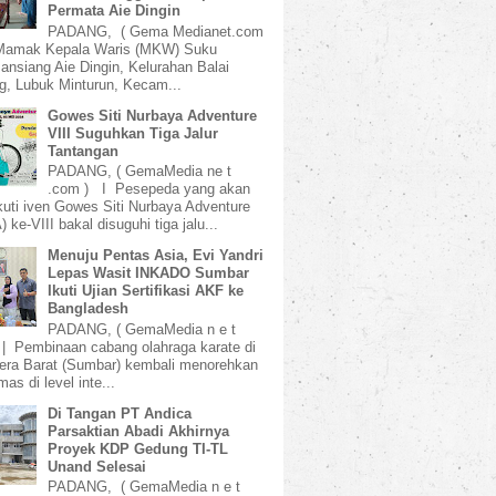
Permata Aie Dingin
PADANG, ( Gema Medianet.com
amak Kepala Waris (MKW) Suku
ansiang Aie Dingin, Kelurahan Balai
, Lubuk Minturun, Kecam...
Gowes Siti Nurbaya Adventure
VIII Suguhkan Tiga Jalur
Tantangan
PADANG, ( GemaMedia ne t
.com ) I Pesepeda yang akan
uti iven Gowes Siti Nurbaya Adventure
 ke-VIII bakal disuguhi tiga jalu...
Menuju Pentas Asia, Evi Yandri
Lepas Wasit INKADO Sumbar
Ikuti Ujian Sertifikasi AKF ke
Bangladesh
PADANG, ( GemaMedia n e t
 | Pembinaan cabang olahraga karate di
ra Barat (Sumbar) kembali menorehkan
mas di level inte...
Di Tangan PT Andica
Parsaktian Abadi Akhirnya
Proyek KDP Gedung TI-TL
Unand Selesai
PADANG, ( GemaMedia n e t