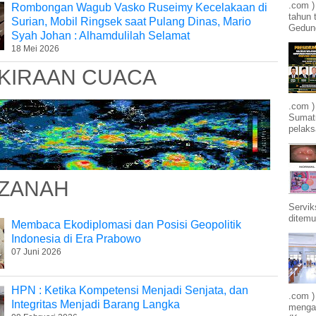
.com 
Rombongan Wagub Vasko Ruseimy Kecelakaan di
tahun 
Surian, Mobil Ringsek saat Pulang Dinas, Mario
Gedung
Syah Johan : Alhamdulilah Selamat
18 Mei 2026
KIRAAN CUACA
.com )
Sumatr
pelak
ZANAH
Servik
ditemu
Membaca Ekodiplomasi dan Posisi Geopolitik
Indonesia di Era Prabowo
07 Juni 2026
HPN : Ketika Kompetensi Menjadi Senjata, dan
.com )
Integritas Menjadi Barang Langka
mengam