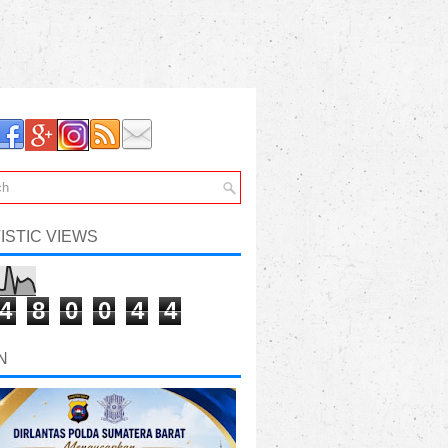
ISTIC VIEWS
4
8
0
0
4
4
N