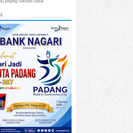
k) jenjang Sekolah Dasar ...
N