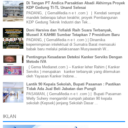
Di Tangan PT Andica Parsaktian Abadi Akhirnya Proyek
KDP Gedung TI-TL Unand Selesai
PADANG, ( GemaMedia n e t .com ) | Kendati sempat
mandek beberapa tahun terakhir, proyek Pembangunan
KDP Gedung Teknik Industri dan Tek...
Doni Harsiva dan Yofialdi Raih Suara Terbanyak,
Muswil X KAHMI Sumbar Tetapkan 7 Presidium Baru
PADANG, ( GemaMedia n e t .com ) | Dinamika
kepemimpinan intelektual di Sumatra Barat memasuki
babak baru melalui pelaksanaan Musyawarah W...
Pentingnya Kesadaran Deteksi Kanker Serviks Dengan
Metode IVA
( Gema Medianet.com ) – Kanker leher Rahim ( Kanker
Serviks ) merupakan kanker terbanyak yang ditemukan
oleh Yayasan Kanker Indone...
Lantik 90 Kepala Sekolah, Bupati Pasaman : Pastikan
Tidak Ada Jual Beli Jabatan dan Pungli
PASAMAN, ( GemaMedia n e t .com ) | Bupati Pasaman
Welly Suhery mengambil sumpah jabatan 90 kepala
sekolah (Kepsek) jenjang Sekolah Dasar ...
IKLAN