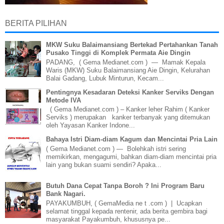
BERITA PILIHAN
MKW Suku Balaimansiang Bertekad Pertahankan Tanah
Pusako Tinggi di Komplek Permata Aie Dingin
PADANG, ( Gema Medianet.com ) — Mamak Kepala
Waris (MKW) Suku Balaimansiang Aie Dingin, Kelurahan
Balai Gadang, Lubuk Minturun, Kecam...
Pentingnya Kesadaran Deteksi Kanker Serviks Dengan
Metode IVA
( Gema Medianet.com ) – Kanker leher Rahim ( Kanker
Serviks ) merupakan kanker terbanyak yang ditemukan
oleh Yayasan Kanker Indone...
Bahaya Istri Diam-diam Kagum dan Mencintai Pria Lain
( Gema Medianet.com ) — Bolehkah istri sering
memikirkan, mengagumi, bahkan diam-diam mencintai pria
lain yang bukan suami sendiri? Apaka...
Butuh Dana Cepat Tanpa Boroh ? Ini Program Baru
Bank Nagari.
PAYAKUMBUH, ( GemaMedia ne t .com ) | Ucapkan
selamat tinggal kepada rentenir, ada berita gembira bagi
masyarakat Payakumbuh, khususnya pe...