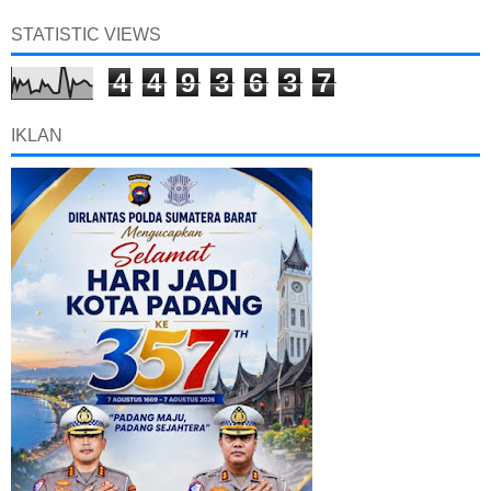
STATISTIC VIEWS
4
4
9
3
6
3
7
IKLAN