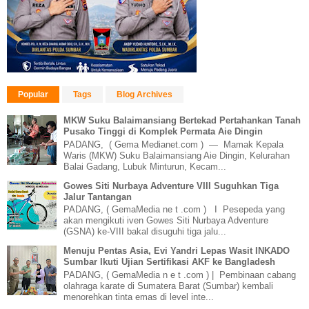
Popular
Tags
Blog Archives
MKW Suku Balaimansiang Bertekad Pertahankan Tanah
Pusako Tinggi di Komplek Permata Aie Dingin
PADANG, ( Gema Medianet.com ) — Mamak Kepala
Waris (MKW) Suku Balaimansiang Aie Dingin, Kelurahan
Balai Gadang, Lubuk Minturun, Kecam...
Gowes Siti Nurbaya Adventure VIII Suguhkan Tiga
Jalur Tantangan
PADANG, ( GemaMedia ne t .com ) I Pesepeda yang
akan mengikuti iven Gowes Siti Nurbaya Adventure
(GSNA) ke-VIII bakal disuguhi tiga jalu...
Menuju Pentas Asia, Evi Yandri Lepas Wasit INKADO
Sumbar Ikuti Ujian Sertifikasi AKF ke Bangladesh
PADANG, ( GemaMedia n e t .com ) | Pembinaan cabang
olahraga karate di Sumatera Barat (Sumbar) kembali
menorehkan tinta emas di level inte...