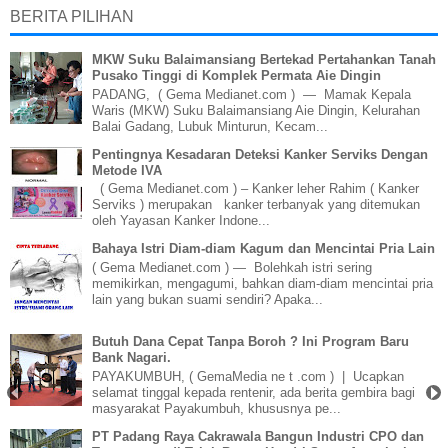
BERITA PILIHAN
MKW Suku Balaimansiang Bertekad Pertahankan Tanah
Pusako Tinggi di Komplek Permata Aie Dingin
PADANG, ( Gema Medianet.com ) — Mamak Kepala
Waris (MKW) Suku Balaimansiang Aie Dingin, Kelurahan
Balai Gadang, Lubuk Minturun, Kecam...
Pentingnya Kesadaran Deteksi Kanker Serviks Dengan
Metode IVA
( Gema Medianet.com ) – Kanker leher Rahim ( Kanker
Serviks ) merupakan kanker terbanyak yang ditemukan
oleh Yayasan Kanker Indone...
Bahaya Istri Diam-diam Kagum dan Mencintai Pria Lain
( Gema Medianet.com ) — Bolehkah istri sering
memikirkan, mengagumi, bahkan diam-diam mencintai pria
lain yang bukan suami sendiri? Apaka...
Butuh Dana Cepat Tanpa Boroh ? Ini Program Baru
Bank Nagari.
PAYAKUMBUH, ( GemaMedia ne t .com ) | Ucapkan
selamat tinggal kepada rentenir, ada berita gembira bagi
masyarakat Payakumbuh, khususnya pe...
PT Padang Raya Cakrawala Bangun Industri CPO dan