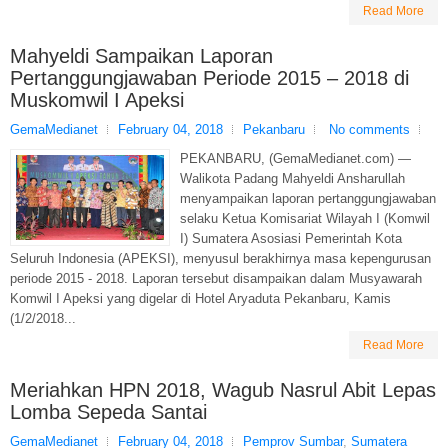
Read More
Mahyeldi Sampaikan Laporan
Pertanggungjawaban Periode 2015 – 2018 di
Muskomwil I Apeksi
GemaMedianet
February 04, 2018
Pekanbaru
No comments
PEKANBARU, (GemaMedianet.com) —
Walikota Padang Mahyeldi Ansharullah
menyampaikan laporan pertanggungjawaban
selaku Ketua Komisariat Wilayah I (Komwil
I) Sumatera Asosiasi Pemerintah Kota
Seluruh Indonesia (APEKSI), menyusul berakhirnya masa kepengurusan
periode 2015 - 2018. Laporan tersebut disampaikan dalam Musyawarah
Komwil I Apeksi yang digelar di Hotel Aryaduta Pekanbaru, Kamis
(1/2/2018...
Read More
Meriahkan HPN 2018, Wagub Nasrul Abit Lepas
Lomba Sepeda Santai
GemaMedianet
February 04, 2018
Pemprov Sumbar
,
Sumatera