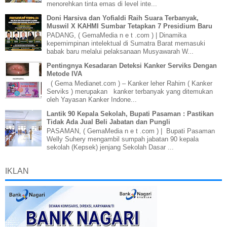
menorehkan tinta emas di level inte...
Doni Harsiva dan Yofialdi Raih Suara Terbanyak,
Muswil X KAHMI Sumbar Tetapkan 7 Presidium Baru
PADANG, ( GemaMedia n e t .com ) | Dinamika
kepemimpinan intelektual di Sumatra Barat memasuki
babak baru melalui pelaksanaan Musyawarah W...
Pentingnya Kesadaran Deteksi Kanker Serviks Dengan
Metode IVA
( Gema Medianet.com ) – Kanker leher Rahim ( Kanker
Serviks ) merupakan kanker terbanyak yang ditemukan
oleh Yayasan Kanker Indone...
Lantik 90 Kepala Sekolah, Bupati Pasaman : Pastikan
Tidak Ada Jual Beli Jabatan dan Pungli
PASAMAN, ( GemaMedia n e t .com ) | Bupati Pasaman
Welly Suhery mengambil sumpah jabatan 90 kepala
sekolah (Kepsek) jenjang Sekolah Dasar ...
IKLAN