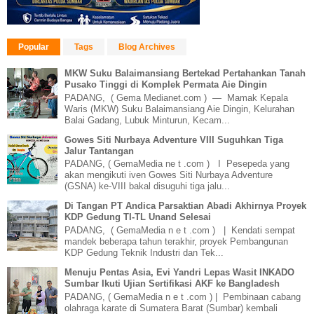
Popular
Tags
Blog Archives
MKW Suku Balaimansiang Bertekad Pertahankan Tanah
Pusako Tinggi di Komplek Permata Aie Dingin
PADANG, ( Gema Medianet.com ) — Mamak Kepala
Waris (MKW) Suku Balaimansiang Aie Dingin, Kelurahan
Balai Gadang, Lubuk Minturun, Kecam...
Gowes Siti Nurbaya Adventure VIII Suguhkan Tiga
Jalur Tantangan
PADANG, ( GemaMedia ne t .com ) I Pesepeda yang
akan mengikuti iven Gowes Siti Nurbaya Adventure
(GSNA) ke-VIII bakal disuguhi tiga jalu...
Di Tangan PT Andica Parsaktian Abadi Akhirnya Proyek
KDP Gedung TI-TL Unand Selesai
PADANG, ( GemaMedia n e t .com ) | Kendati sempat
mandek beberapa tahun terakhir, proyek Pembangunan
KDP Gedung Teknik Industri dan Tek...
Menuju Pentas Asia, Evi Yandri Lepas Wasit INKADO
Sumbar Ikuti Ujian Sertifikasi AKF ke Bangladesh
PADANG, ( GemaMedia n e t .com ) | Pembinaan cabang
olahraga karate di Sumatera Barat (Sumbar) kembali