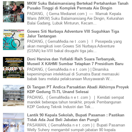
MKW Suku Balaimansiang Bertekad Pertahankan Tanah
Pusako Tinggi di Komplek Permata Aie Dingin
PADANG, ( Gema Medianet.com ) — Mamak Kepala
Waris (MKW) Suku Balaimansiang Aie Dingin, Kelurahan
Balai Gadang, Lubuk Minturun, Kecam...
Gowes Siti Nurbaya Adventure VIII Suguhkan Tiga
Jalur Tantangan
PADANG, ( GemaMedia ne t .com ) I Pesepeda yang
akan mengikuti iven Gowes Siti Nurbaya Adventure
(GSNA) ke-VIII bakal disuguhi tiga jalu...
Doni Harsiva dan Yofialdi Raih Suara Terbanyak,
Muswil X KAHMI Sumbar Tetapkan 7 Presidium Baru
PADANG, ( GemaMedia n e t .com ) | Dinamika
kepemimpinan intelektual di Sumatra Barat memasuki
babak baru melalui pelaksanaan Musyawarah W...
Di Tangan PT Andica Parsaktian Abadi Akhirnya Proyek
KDP Gedung TI-TL Unand Selesai
PADANG, ( GemaMedia n e t .com ) | Kendati sempat
mandek beberapa tahun terakhir, proyek Pembangunan
KDP Gedung Teknik Industri dan Tek...
Lantik 90 Kepala Sekolah, Bupati Pasaman : Pastikan
Tidak Ada Jual Beli Jabatan dan Pungli
PASAMAN, ( GemaMedia n e t .com ) | Bupati Pasaman
Welly Suhery mengambil sumpah jabatan 90 kepala