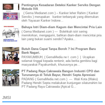
Pentingnya Kesadaran Deteksi Kanker Serviks Dengan
Metode IVA
( Gema Medianet.com ) – Kanker leher Rahim ( Kanker
Serviks ) merupakan kanker terbanyak yang ditemukan
oleh Yayasan Kanker Indone...
Bahaya Istri Diam-diam Kagum dan Mencintai Pria Lain
( Gema Medianet.com ) — Bolehkah istri sering
memikirkan, mengagumi, bahkan diam-diam mencintai pria
lain yang bukan suami sendiri? Apaka...
Butuh Dana Cepat Tanpa Boroh ? Ini Program Baru
Bank Nagari.
PAYAKUMBUH, ( GemaMedia ne t .com ) | Ucapkan
selamat tinggal kepada rentenir, ada berita gembira bagi
masyarakat Payakumbuh, khususnya pe...
PT Padang Raya Cakrawala Bangun Industri CPO dan
Turunannya di Teluk Bayur, Hendri Septa Apresiasi
PADANG ( GemaMedia net.com ) — Wali Kota (Wako)
Padang Hendri Septa melakukan kunjungan silaturrahim ke
PT Padang Raya Cakrawala (Apical G...
JMSI