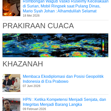
Rombongan Wagub Vasko Ruseimy Kecelakaan
di Surian, Mobil Ringsek saat Pulang Dinas,
Mario Syah Johan : Alhamdulilah Selamat
18 Mei 2026
PRAKIRAAN CUACA
KHAZANAH
Membaca Ekodiplomasi dan Posisi Geopolitik
Indonesia di Era Prabowo
07 Juni 2026
HPN : Ketika Kompetensi Menjadi Senjata, dan
Integritas Menjadi Barang Langka
09 Februari 2026