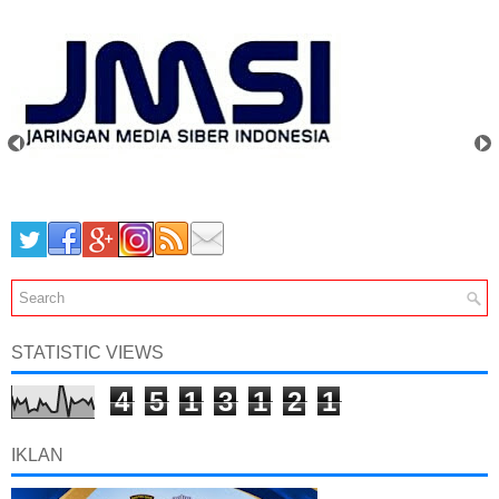
STATISTIC VIEWS
4
5
1
3
1
2
1
IKLAN