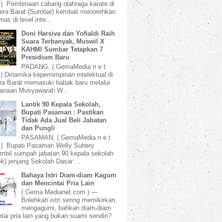
 | Pembinaan cabang olahraga karate di
ra Barat (Sumbar) kembali menorehkan
mas di level inte...
Doni Harsiva dan Yofialdi Raih
Suara Terbanyak, Muswil X
KAHMI Sumbar Tetapkan 7
Presidium Baru
PADANG, ( GemaMedia n e t
 | Dinamika kepemimpinan intelektual di
a Barat memasuki babak baru melalui
sanaan Musyawarah W...
Lantik 90 Kepala Sekolah,
Bupati Pasaman : Pastikan
Tidak Ada Jual Beli Jabatan
dan Pungli
PASAMAN, ( GemaMedia n e t
 | Bupati Pasaman Welly Suhery
bil sumpah jabatan 90 kepala sekolah
k) jenjang Sekolah Dasar ...
Bahaya Istri Diam-diam Kagum
dan Mencintai Pria Lain
( Gema Medianet.com ) —
Bolehkah istri sering memikirkan,
mengagumi, bahkan diam-diam
tai pria lain yang bukan suami sendiri?