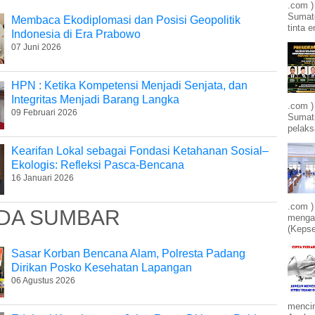
.com )
Sumate
Membaca Ekodiplomasi dan Posisi Geopolitik
tinta e
Indonesia di Era Prabowo
07 Juni 2026
HPN : Ketika Kompetensi Menjadi Senjata, dan
Integritas Menjadi Barang Langka
.com )
09 Februari 2026
Sumatr
pelak
Kearifan Lokal sebagai Fondasi Ketahanan Sosial–
Ekologis: Refleksi Pasca-Bencana
16 Januari 2026
.com )
DA SUMBAR
mengam
(Kepse
Sasar Korban Bencana Alam, Polresta Padang
Dirikan Posko Kesehatan Lapangan
06 Agustus 2026
mencin