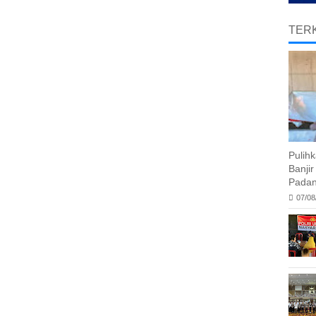
TERK
Pulih
Banji
Padan
07/08