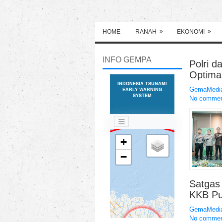
»
»
HOME
RANAH
EKONOMI
INFO GEMPA
Polri d
Optima
GemaMedia
No comme
Satgas
KKB Pu
GemaMedia
No comme