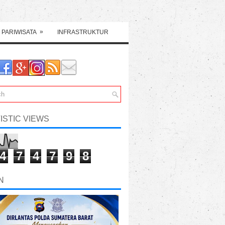
»
PARIWISATA
INFRASTRUKTUR
ISTIC VIEWS
4
7
4
7
9
8
N