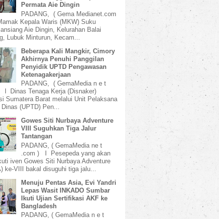
Permata Aie Dingin
PADANG, ( Gema Medianet.com
amak Kepala Waris (MKW) Suku
ansiang Aie Dingin, Kelurahan Balai
, Lubuk Minturun, Kecam...
Beberapa Kali Mangkir, Cimory
Akhirnya Penuhi Panggilan
Penyidik UPTD Pengawasan
Ketenagakerjaan
PADANG, ( GemaMedia n e t
 l Dinas Tenaga Kerja (Disnaker)
si Sumatera Barat melalui Unit Pelaksana
 Dinas (UPTD) Pen...
Gowes Siti Nurbaya Adventure
VIII Suguhkan Tiga Jalur
Tantangan
PADANG, ( GemaMedia ne t
.com ) I Pesepeda yang akan
uti iven Gowes Siti Nurbaya Adventure
 ke-VIII bakal disuguhi tiga jalu...
Menuju Pentas Asia, Evi Yandri
Lepas Wasit INKADO Sumbar
Ikuti Ujian Sertifikasi AKF ke
Bangladesh
PADANG, ( GemaMedia n e t