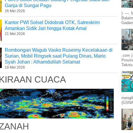
Ganja di Sungai Pagu
26 Mei 2026
) — M
Balaim
Kantor PWI Solsel Didobrak OTK, Satreskrim
Gadang
Amankan Sidik Jari hingga Kotak Amal
21 Mei 2026
Rombongan Wagub Vasko Ruseimy Kecelakaan di
.com )
Surian, Mobil Ringsek saat Pulang Dinas, Mario
Provin
Syah Johan : Alhamdulilah Selamat
Teknis
18 Mei 2026
KIRAAN CUACA
mengik
(GSNA)
ZANAH