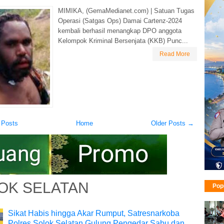
MIMIKA, (GemaMedianet.com) | Satuan Tugas
Operasi (Satgas Ops) Damai Cartenz-2024
kembali berhasil menangkap DPO anggota
Kelompok Kriminal Bersenjata (KKB) Punc...
Read More
 Posts
Home
Older Posts →
OK SELATAN
Pop
Sikat Habis hingga Akar Rumput, Satresnarkoba
Polres Solok Selatan Gulung Pengedar Sabu dan