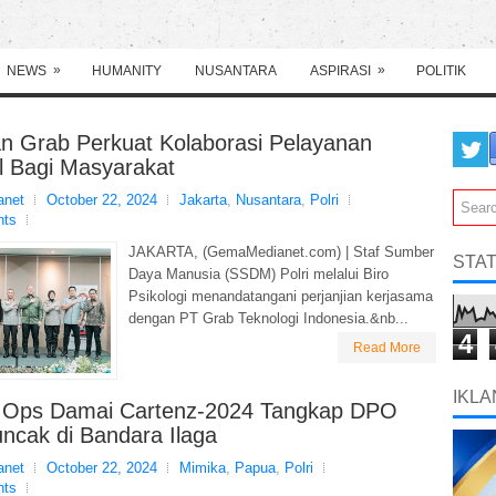
»
»
NEWS
HUMANITY
NUSANTARA
ASPIRASI
POLITIK
an Grab Perkuat Kolaborasi Pelayanan
l Bagi Masyarakat
net
October 22, 2024
Jakarta
,
Nusantara
,
Polri
nts
JAKARTA, (GemaMedianet.com) | Staf Sumber
STAT
Daya Manusia (SSDM) Polri melalui Biro
Psikologi menandatangani perjanjian kerjasama
dengan PT Grab Teknologi Indonesia.&nb...
4
Read More
IKLA
 Ops Damai Cartenz-2024 Tangkap DPO
ncak di Bandara Ilaga
net
October 22, 2024
Mimika
,
Papua
,
Polri
nts