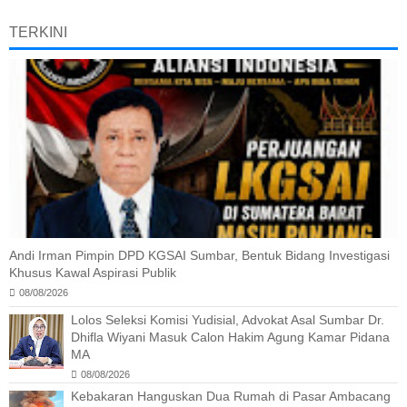
TERKINI
Andi Irman Pimpin DPD KGSAI Sumbar, Bentuk Bidang Investigasi
Khusus Kawal Aspirasi Publik
08/08/2026
Lolos Seleksi Komisi Yudisial, Advokat Asal Sumbar Dr.
Dhifla Wiyani Masuk Calon Hakim Agung Kamar Pidana
MA
08/08/2026
Kebakaran Hanguskan Dua Rumah di Pasar Ambacang