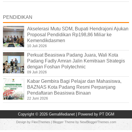
PENDIDIKAN
Akselerasi Mutu SDM, Bupati Hendrajoni Ajukan
Proposal Pendidikan Rp198,86 Miliar ke
Kemendikdasmen
10 Juli 2026
Perkuat Beasiswa Padang Juara, Wali Kota
Padang Fadly Amran Jalin Kemitraan Strategis
dengan Foshan Polytechnic
09 Juli 2026
Kabar Gembira Bagi Pelajar dan Mahasiswa,
BAZNAS Kota Padang Resmi Perpanjang
Pendaftaran Beasiswa Binaan
22 Juni 2026
Copyright ©
2026
GemaMedianet
| Powered by
PT DGM
Design by
FlexiThemes
| Blogger Theme by
NewBloggerThemes.com