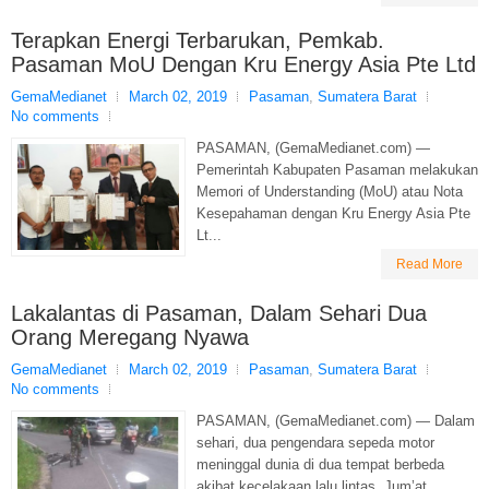
Terapkan Energi Terbarukan, Pemkab.
Pasaman MoU Dengan Kru Energy Asia Pte Ltd
GemaMedianet
March 02, 2019
Pasaman
,
Sumatera Barat
No comments
PASAMAN, (GemaMedianet.com) —
Pemerintah Kabupaten Pasaman melakukan
Memori of Understanding (MoU) atau Nota
Kesepahaman dengan Kru Energy Asia Pte
Lt...
Read More
Lakalantas di Pasaman, Dalam Sehari Dua
Orang Meregang Nyawa
GemaMedianet
March 02, 2019
Pasaman
,
Sumatera Barat
No comments
PASAMAN, (GemaMedianet.com) — Dalam
sehari, dua pengendara sepeda motor
meninggal dunia di dua tempat berbeda
akibat kecelakaan lalu lintas, Jum’at