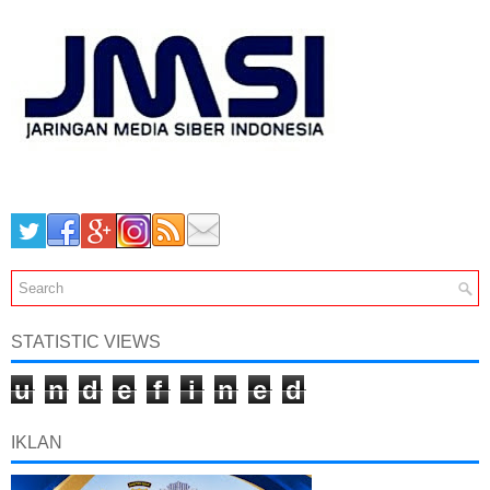
STATISTIC VIEWS
u
n
d
e
f
i
n
e
d
IKLAN