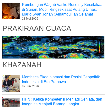
Rombongan Wagub Vasko Ruseimy Kecelakaan
di Surian, Mobil Ringsek saat Pulang Dinas,
Mario Syah Johan : Alhamdulilah Selamat
18 Mei 2026
PRAKIRAAN CUACA
KHAZANAH
Membaca Ekodiplomasi dan Posisi Geopolitik
Indonesia di Era Prabowo
07 Juni 2026
HPN : Ketika Kompetensi Menjadi Senjata, dan
Integritas Menjadi Barang Langka