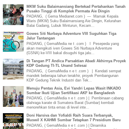
MKW Suku Balaimansiang Bertekad Pertahankan Tanah
Pusako Tinggi di Komplek Permata Aie Dingin
PADANG, ( Gema Medianet.com ) — Mamak Kepala
Waris (MKW) Suku Balaimansiang Aie Dingin, Kelurahan
Balai Gadang, Lubuk Minturun, Kecam...
Gowes Siti Nurbaya Adventure VIII Suguhkan Tiga
Jalur Tantangan
PADANG, ( GemaMedia ne t .com ) I Pesepeda yang
akan mengikuti iven Gowes Siti Nurbaya Adventure
(GSNA) ke-VIII bakal disuguhi tiga jalu...
Di Tangan PT Andica Parsaktian Abadi Akhirnya Proyek
KDP Gedung TI-TL Unand Selesai
PADANG, ( GemaMedia n e t .com ) | Kendati sempat
mandek beberapa tahun terakhir, proyek Pembangunan
KDP Gedung Teknik Industri dan Tek...
Menuju Pentas Asia, Evi Yandri Lepas Wasit INKADO
Sumbar Ikuti Ujian Sertifikasi AKF ke Bangladesh
PADANG, ( GemaMedia n e t .com ) | Pembinaan cabang
olahraga karate di Sumatera Barat (Sumbar) kembali
menorehkan tinta emas di level inte...
Doni Harsiva dan Yofialdi Raih Suara Terbanyak,
Muswil X KAHMI Sumbar Tetapkan 7 Presidium Baru
PADANG, ( GemaMedia n e t .com ) | Dinamika