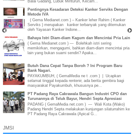
Balai Gadang, Lubuk Minturun, Kecam...
Pentingnya Kesadaran Deteksi Kanker Serviks Dengan
Metode IVA
( Gema Medianet.com ) – Kanker leher Rahim ( Kanker
Serviks ) merupakan kanker terbanyak yang ditemukan
oleh Yayasan Kanker Indone...
Bahaya Istri Diam-diam Kagum dan Mencintai Pria Lain
( Gema Medianet.com ) — Bolehkah istri sering
memikirkan, mengagumi, bahkan diam-diam mencintai pria
lain yang bukan suami sendiri? Apaka...
Butuh Dana Cepat Tanpa Boroh ? Ini Program Baru
Bank Nagari.
PAYAKUMBUH, ( GemaMedia ne t .com ) | Ucapkan
selamat tinggal kepada rentenir, ada berita gembira bagi
masyarakat Payakumbuh, khususnya pe...
PT Padang Raya Cakrawala Bangun Industri CPO dan
Turunannya di Teluk Bayur, Hendri Septa Apresiasi
PADANG ( GemaMedia net.com ) — Wali Kota (Wako)
Padang Hendri Septa melakukan kunjungan silaturrahim ke
PT Padang Raya Cakrawala (Apical G...
JMSI