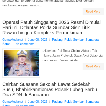
serentak dan terstruktur guna menyelaraskan agenda lokal dengan
rangkaian perayaan nasion...
Read More
Operasi Patuh Singgalang 2026 Resmi Dimulai
Hari Ini, Ditlantas Polda Sumbar Sisir Titik
Rawan hingga Kompleks Permukiman
GemaMedianet
June 08, 2026
Padang
,
Polda Sumbar
,
Sumatera
Barat
No comments
✅Kombes Pol Reza Chairul Akbar : Tak
Hanya Jalan Protokol, Sasar Aksi Balap Liar
dan Lokasi Rawan Lakalan...
Read More
Cairkan Suasana Sekolah Lewat Sedekah
Susu, Bhabinkamtibmas Polsek Lubeg Serbu
Dua SDN di Banuaran
GemaMedianet
June 08, 2026
Padang
,
Polda Sumbar
,
Sumatera
Barat
No comments