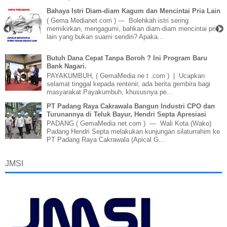
Bahaya Istri Diam-diam Kagum dan Mencintai Pria Lain
( Gema Medianet.com ) — Bolehkah istri sering
memikirkan, mengagumi, bahkan diam-diam mencintai pria
lain yang bukan suami sendiri? Apaka...
Butuh Dana Cepat Tanpa Boroh ? Ini Program Baru
Bank Nagari.
PAYAKUMBUH, ( GemaMedia ne t .com ) | Ucapkan
selamat tinggal kepada rentenir, ada berita gembira bagi
masyarakat Payakumbuh, khususnya pe...
PT Padang Raya Cakrawala Bangun Industri CPO dan
Turunannya di Teluk Bayur, Hendri Septa Apresiasi
PADANG ( GemaMedia net.com ) — Wali Kota (Wako)
Padang Hendri Septa melakukan kunjungan silaturrahim ke
PT Padang Raya Cakrawala (Apical G...
JMSI