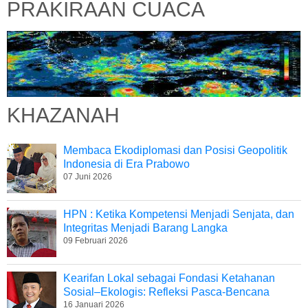
PRAKIRAAN CUACA
KHAZANAH
Membaca Ekodiplomasi dan Posisi Geopolitik
Indonesia di Era Prabowo
07 Juni 2026
HPN : Ketika Kompetensi Menjadi Senjata, dan
Integritas Menjadi Barang Langka
09 Februari 2026
Kearifan Lokal sebagai Fondasi Ketahanan
Sosial–Ekologis: Refleksi Pasca-Bencana
16 Januari 2026