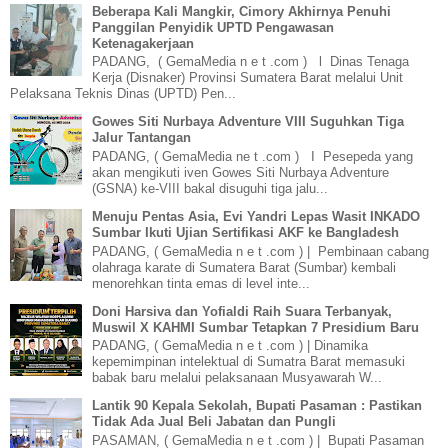
Beberapa Kali Mangkir, Cimory Akhirnya Penuhi
Panggilan Penyidik UPTD Pengawasan
Ketenagakerjaan
PADANG, ( GemaMedia n e t .com ) l Dinas Tenaga
Kerja (Disnaker) Provinsi Sumatera Barat melalui Unit
Pelaksana Teknis Dinas (UPTD) Pen...
Gowes Siti Nurbaya Adventure VIII Suguhkan Tiga
Jalur Tantangan
PADANG, ( GemaMedia ne t .com ) I Pesepeda yang
akan mengikuti iven Gowes Siti Nurbaya Adventure
(GSNA) ke-VIII bakal disuguhi tiga jalu...
Menuju Pentas Asia, Evi Yandri Lepas Wasit INKADO
Sumbar Ikuti Ujian Sertifikasi AKF ke Bangladesh
PADANG, ( GemaMedia n e t .com ) | Pembinaan cabang
olahraga karate di Sumatera Barat (Sumbar) kembali
menorehkan tinta emas di level inte...
Doni Harsiva dan Yofialdi Raih Suara Terbanyak,
Muswil X KAHMI Sumbar Tetapkan 7 Presidium Baru
PADANG, ( GemaMedia n e t .com ) | Dinamika
kepemimpinan intelektual di Sumatra Barat memasuki
babak baru melalui pelaksanaan Musyawarah W...
Lantik 90 Kepala Sekolah, Bupati Pasaman : Pastikan
Tidak Ada Jual Beli Jabatan dan Pungli
PASAMAN, ( GemaMedia n e t .com ) | Bupati Pasaman