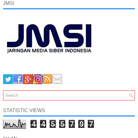
JMSI
STATISTIC VIEWS
4
4
5
5
7
9
7