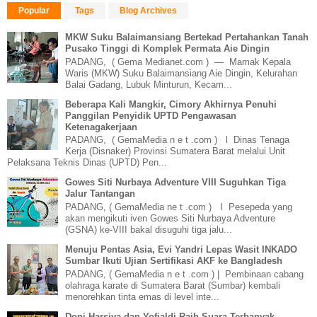
Popular
Tags
Blog Archives
MKW Suku Balaimansiang Bertekad Pertahankan Tanah
Pusako Tinggi di Komplek Permata Aie Dingin
PADANG, ( Gema Medianet.com ) — Mamak Kepala
Waris (MKW) Suku Balaimansiang Aie Dingin, Kelurahan
Balai Gadang, Lubuk Minturun, Kecam...
Beberapa Kali Mangkir, Cimory Akhirnya Penuhi
Panggilan Penyidik UPTD Pengawasan
Ketenagakerjaan
PADANG, ( GemaMedia n e t .com ) l Dinas Tenaga
Kerja (Disnaker) Provinsi Sumatera Barat melalui Unit
Pelaksana Teknis Dinas (UPTD) Pen...
Gowes Siti Nurbaya Adventure VIII Suguhkan Tiga
Jalur Tantangan
PADANG, ( GemaMedia ne t .com ) I Pesepeda yang
akan mengikuti iven Gowes Siti Nurbaya Adventure
(GSNA) ke-VIII bakal disuguhi tiga jalu...
Menuju Pentas Asia, Evi Yandri Lepas Wasit INKADO
Sumbar Ikuti Ujian Sertifikasi AKF ke Bangladesh
PADANG, ( GemaMedia n e t .com ) | Pembinaan cabang
olahraga karate di Sumatera Barat (Sumbar) kembali
menorehkan tinta emas di level inte...
Doni Harsiva dan Yofialdi Raih Suara Terbanyak,