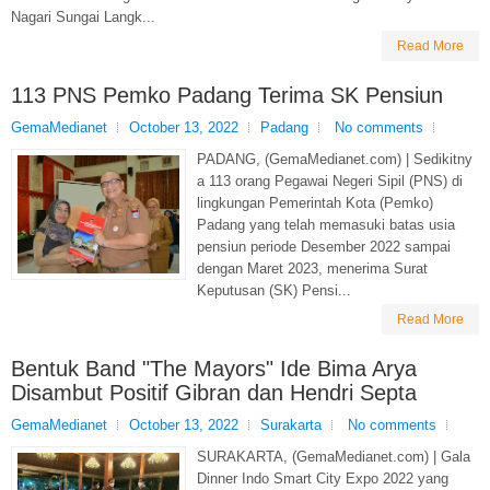
Nagari Sungai Langk...
Read More
113 PNS Pemko Padang Terima SK Pensiun
GemaMedianet
October 13, 2022
Padang
No comments
PADANG, (GemaMedianet.com) | Sedikitny
a 113 orang Pegawai Negeri Sipil (PNS) di
lingkungan Pemerintah Kota (Pemko)
Padang yang telah memasuki batas usia
pensiun periode Desember 2022 sampai
dengan Maret 2023, menerima Surat
Keputusan (SK) Pensi...
Read More
Bentuk Band "The Mayors" Ide Bima Arya
Disambut Positif Gibran dan Hendri Septa
GemaMedianet
October 13, 2022
Surakarta
No comments
SURAKARTA, (GemaMedianet.com) | Gala
Dinner Indo Smart City Expo 2022 yang