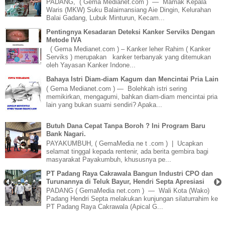
PADANG, ( Gema Medianet.com ) — Mamak Kepala
Waris (MKW) Suku Balaimansiang Aie Dingin, Kelurahan
Balai Gadang, Lubuk Minturun, Kecam...
Pentingnya Kesadaran Deteksi Kanker Serviks Dengan
Metode IVA
( Gema Medianet.com ) – Kanker leher Rahim ( Kanker
Serviks ) merupakan kanker terbanyak yang ditemukan
oleh Yayasan Kanker Indone...
Bahaya Istri Diam-diam Kagum dan Mencintai Pria Lain
( Gema Medianet.com ) — Bolehkah istri sering
memikirkan, mengagumi, bahkan diam-diam mencintai pria
lain yang bukan suami sendiri? Apaka...
Butuh Dana Cepat Tanpa Boroh ? Ini Program Baru
Bank Nagari.
PAYAKUMBUH, ( GemaMedia ne t .com ) | Ucapkan
selamat tinggal kepada rentenir, ada berita gembira bagi
masyarakat Payakumbuh, khususnya pe...
PT Padang Raya Cakrawala Bangun Industri CPO dan
Turunannya di Teluk Bayur, Hendri Septa Apresiasi
PADANG ( GemaMedia net.com ) — Wali Kota (Wako)
Padang Hendri Septa melakukan kunjungan silaturrahim ke
PT Padang Raya Cakrawala (Apical G...