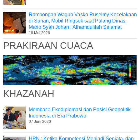
Rombongan Wagub Vasko Ruseimy Kecelakaan
di Surian, Mobil Ringsek saat Pulang Dinas,
Mario Syah Johan : Alhamdulilah Selamat
18 Mei 2026
PRAKIRAAN CUACA
KHAZANAH
Membaca Ekodiplomasi dan Posisi Geopolitik
Indonesia di Era Prabowo
07 Juni 2026
HPN : Ketika Kompetensi Menjadi Senjata, dan