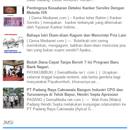
Pentingnya Kesadaran Deteksi Kanker Serviks Dengan
Metode IVA
( Gema Medianet.com ) – Kanker leher Rahim ( Kanker
Serviks ) merupakan kanker terbanyak yang ditemukan
oleh Yayasan Kanker Indone...
Bahaya Istri Diam-diam Kagum dan Mencintai Pria Lain
( Gema Medianet.com ) — Bolehkah istri sering
memikirkan, mengagumi, bahkan diam-diam mencintai pria
lain yang bukan suami sendiri? Apaka...
Butuh Dana Cepat Tanpa Boroh ? Ini Program Baru
Bank Nagari.
PAYAKUMBUH, ( GemaMedia ne t .com ) | Ucapkan
selamat tinggal kepada rentenir, ada berita gembira bagi
masyarakat Payakumbuh, khususnya pe...
PT Padang Raya Cakrawala Bangun Industri CPO dan
Turunannya di Teluk Bayur, Hendri Septa Apresiasi
PADANG ( GemaMedia net.com ) — Wali Kota (Wako)
Padang Hendri Septa melakukan kunjungan silaturrahim ke
PT Padang Raya Cakrawala (Apical G...
JMSI