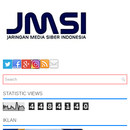
STATISTIC VIEWS
4
4
8
4
1
4
0
IKLAN