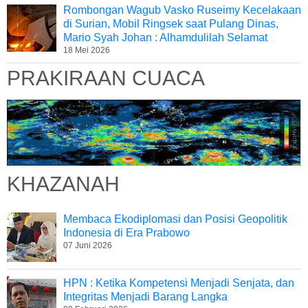
Rombongan Wagub Vasko Ruseimy Kecelakaan
di Surian, Mobil Ringsek saat Pulang Dinas,
Mario Syah Johan : Alhamdulilah Selamat
18 Mei 2026
PRAKIRAAN CUACA
KHAZANAH
Membaca Ekodiplomasi dan Posisi Geopolitik
Indonesia di Era Prabowo
07 Juni 2026
HPN : Ketika Kompetensi Menjadi Senjata, dan
Integritas Menjadi Barang Langka