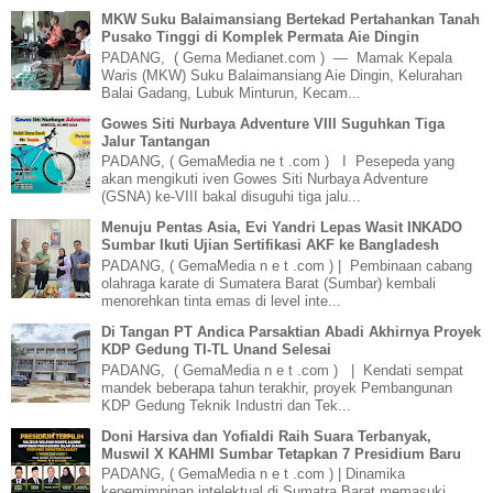
MKW Suku Balaimansiang Bertekad Pertahankan Tanah
Pusako Tinggi di Komplek Permata Aie Dingin
PADANG, ( Gema Medianet.com ) — Mamak Kepala
Waris (MKW) Suku Balaimansiang Aie Dingin, Kelurahan
Balai Gadang, Lubuk Minturun, Kecam...
Gowes Siti Nurbaya Adventure VIII Suguhkan Tiga
Jalur Tantangan
PADANG, ( GemaMedia ne t .com ) I Pesepeda yang
akan mengikuti iven Gowes Siti Nurbaya Adventure
(GSNA) ke-VIII bakal disuguhi tiga jalu...
Menuju Pentas Asia, Evi Yandri Lepas Wasit INKADO
Sumbar Ikuti Ujian Sertifikasi AKF ke Bangladesh
PADANG, ( GemaMedia n e t .com ) | Pembinaan cabang
olahraga karate di Sumatera Barat (Sumbar) kembali
menorehkan tinta emas di level inte...
Di Tangan PT Andica Parsaktian Abadi Akhirnya Proyek
KDP Gedung TI-TL Unand Selesai
PADANG, ( GemaMedia n e t .com ) | Kendati sempat
mandek beberapa tahun terakhir, proyek Pembangunan
KDP Gedung Teknik Industri dan Tek...
Doni Harsiva dan Yofialdi Raih Suara Terbanyak,
Muswil X KAHMI Sumbar Tetapkan 7 Presidium Baru
PADANG, ( GemaMedia n e t .com ) | Dinamika
kepemimpinan intelektual di Sumatra Barat memasuki