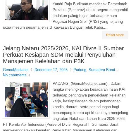
Yandri Rajo Budiman mendesak Pemerintah
Provinsi (Pemprov) untuk segera mengambil
tindakan paling tegas terhadap oknum
Pegawai Negeri Sipil (PNS) yang terjaring
razia mesum sesama jenis di kawasan Bungus Teluk Kabu...
Read More
Jelang Nataru 2025/2026, KAI Divre II Sumbar
Perkuat Kesiapan SDM melalui Penyuluhan
Manajemen Kelelahan dan P3K
GemaMedianet
December 17, 2025
Padang
,
Sumatera Barat
No comments
PADANG, (GemaMedianet.com) | Dalam
rangka meningkatkan kesadaran insan KAI
terhadap pentingnya pengelolaan kelelahan
kerja, kesiapsiagaan dalam penanganan
kondisi darurat, serta perlindungan bagi
penumpang kereta api khususnya menjelang
angkutan Natal dan Tahun Baru 2025-2026,
PT Kereta Api Indonesia (Persero) Divisi Regional II Sumatera Barat
menyelenggarakan kegiatan Penyuluhan Manajemen Kelelahan dan