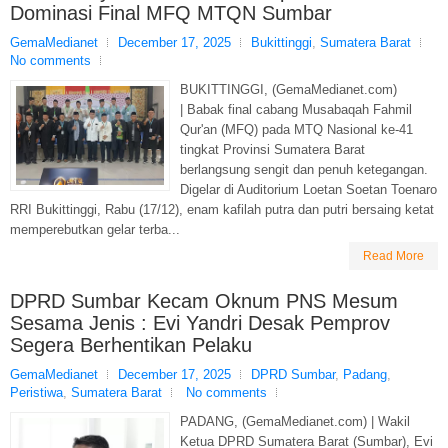
Dominasi Final MFQ MTQN Sumbar
GemaMedianet
December 17, 2025
Bukittinggi
,
Sumatera Barat
No comments
BUKITTINGGI, (GemaMedianet.com)
| Babak final cabang Musabaqah Fahmil
Qur'an (MFQ) pada MTQ Nasional ke-41
tingkat Provinsi Sumatera Barat
berlangsung sengit dan penuh ketegangan.
Digelar di Auditorium Loetan Soetan Toenaro
RRI Bukittinggi, Rabu (17/12), enam kafilah putra dan putri bersaing ketat
memperebutkan gelar terba...
Read More
DPRD Sumbar Kecam Oknum PNS Mesum
Sesama Jenis : Evi Yandri Desak Pemprov
Segera Berhentikan Pelaku
GemaMedianet
December 17, 2025
DPRD Sumbar
,
Padang
,
Peristiwa
,
Sumatera Barat
No comments
PADANG, (GemaMedianet.com) | Wakil
Ketua DPRD Sumatera Barat (Sumbar), Evi