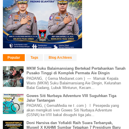
Popular
Tags
Blog Archives
MKW Suku Balaimansiang Bertekad Pertahankan Tanah
Pusako Tinggi di Komplek Permata Aie Dingin
PADANG, ( Gema Medianet.com ) — Mamak Kepala
Waris (MKW) Suku Balaimansiang Aie Dingin, Kelurahan
Balai Gadang, Lubuk Minturun, Kecam...
Gowes Siti Nurbaya Adventure VIII Suguhkan Tiga
Jalur Tantangan
PADANG, ( GemaMedia ne t .com ) I Pesepeda yang
akan mengikuti iven Gowes Siti Nurbaya Adventure
(GSNA) ke-VIII bakal disuguhi tiga jalu...
Doni Harsiva dan Yofialdi Raih Suara Terbanyak,
Muswil X KAHMI Sumbar Tetapkan 7 Presidium Baru