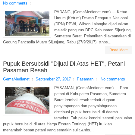
No comments
PADANG, (GemaMedianet.com) — Ketua
Umum (Ketum) Dewan Pengurus Nasional
(DPN) PPWI, Wilson Lalangke dijadualkan
melatik pengurus DPC Kabupaten Sijunjung,
Sumatera Barat. Pelantikan dilaksanakan di
Gedung Pancasila Muaro Sijunjung, Rabu (27/9/2017). &nbs...
Read More
Pupuk Bersubsidi "Dijual Di Atas HET", Petani
Pasaman Resah
GemaMedianet
September 27, 2017
Pasaman
No comments
PASAMAN, (GemaMedianet.com) — Para
petani di Kabupaten Pasaman, Sumatera
Barat kembali resah terkait dugaan
penyimpangan dan penyalahgunaan
distribusi pupuk bersubsidi di daerah
tersebut. Tak pelak kondisi seperti penjualan
pupuk bersubsidi di atas Harga Eceran Tertinggi (HET) itu kian
menambah beban petani yang semakin sulit.&nbs...