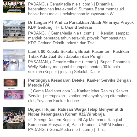
PADANG, ( GemaMedia n e t .com ) | Dinamika
kepemimpinan intelektual di Sumatra Barat memasuki
babak baru melalui pelaksanaan Musyawarah W...
Di Tangan PT Andica Parsaktian Abadi Akhirnya Proyek
KDP Gedung TI-TL Unand Selesai
PADANG, ( GemaMedia n e t .com ) | Kendati sempat
mandek beberapa tahun terakhir, proyek Pembangunan
KDP Gedung Teknik Industri dan Tek...
Lantik 90 Kepala Sekolah, Bupati Pasaman : Pastikan
Tidak Ada Jual Beli Jabatan dan Pungli
PASAMAN, ( GemaMedia n e t .com ) | Bupati Pasaman
Welly Suhery mengambil sumpah jabatan 90 kepala
sekolah (Kepsek) jenjang Sekolah Dasar ...
Pentingnya Kesadaran Deteksi Kanker Serviks Dengan
Metode IVA
( Gema Medianet.com ) – Kanker leher Rahim ( Kanker
Serviks ) merupakan kanker terbanyak yang ditemukan
oleh Yayasan Kanker Indone...
Diguyur Hujan, Ratusan Warga Tetap Menyemut di
Nobar Kebangsaan Korem 032/Wirabraja
✅ Sinergi Danrem Brigjen TNI Aji Mimbarno Rangkul
Komponen Masyarakat, Pacu Ekonomi UMKM Kuliner _
PADANG, ( GemaMedia n e t .com ) | Tin...