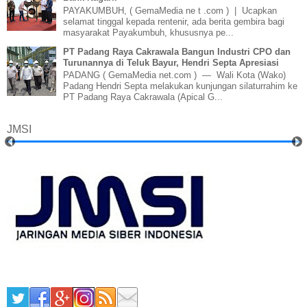
PAYAKUMBUH, ( GemaMedia ne t .com ) | Ucapkan
selamat tinggal kepada rentenir, ada berita gembira bagi
masyarakat Payakumbuh, khususnya pe...
PT Padang Raya Cakrawala Bangun Industri CPO dan
Turunannya di Teluk Bayur, Hendri Septa Apresiasi
PADANG ( GemaMedia net.com ) — Wali Kota (Wako)
Padang Hendri Septa melakukan kunjungan silaturrahim ke
PT Padang Raya Cakrawala (Apical G...
JMSI