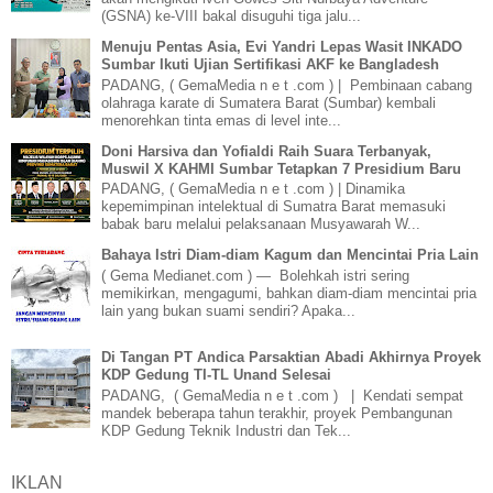
(GSNA) ke-VIII bakal disuguhi tiga jalu...
Menuju Pentas Asia, Evi Yandri Lepas Wasit INKADO
Sumbar Ikuti Ujian Sertifikasi AKF ke Bangladesh
PADANG, ( GemaMedia n e t .com ) | Pembinaan cabang
olahraga karate di Sumatera Barat (Sumbar) kembali
menorehkan tinta emas di level inte...
Doni Harsiva dan Yofialdi Raih Suara Terbanyak,
Muswil X KAHMI Sumbar Tetapkan 7 Presidium Baru
PADANG, ( GemaMedia n e t .com ) | Dinamika
kepemimpinan intelektual di Sumatra Barat memasuki
babak baru melalui pelaksanaan Musyawarah W...
Bahaya Istri Diam-diam Kagum dan Mencintai Pria Lain
( Gema Medianet.com ) — Bolehkah istri sering
memikirkan, mengagumi, bahkan diam-diam mencintai pria
lain yang bukan suami sendiri? Apaka...
Di Tangan PT Andica Parsaktian Abadi Akhirnya Proyek
KDP Gedung TI-TL Unand Selesai
PADANG, ( GemaMedia n e t .com ) | Kendati sempat
mandek beberapa tahun terakhir, proyek Pembangunan
KDP Gedung Teknik Industri dan Tek...
IKLAN