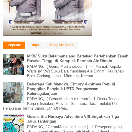
Popular
Tags
Blog Archives
MKW Suku Balaimansiang Bertekad Pertahankan Tanah
Pusako Tinggi di Komplek Permata Aie Dingin
PADANG, ( Gema Medianet.com ) — Mamak Kepala
Waris (MKW) Suku Balaimansiang Aie Dingin, Kelurahan
Balai Gadang, Lubuk Minturun, Kecam...
Beberapa Kali Mangkir, Cimory Akhirnya Penuhi
Panggilan Penyidik UPTD Pengawasan
Ketenagakerjaan
PADANG, ( GemaMedia n e t .com ) l Dinas Tenaga
Kerja (Disnaker) Provinsi Sumatera Barat melalui Unit
Pelaksana Teknis Dinas (UPTD) Pen...
Gowes Siti Nurbaya Adventure VIII Suguhkan Tiga
Jalur Tantangan
PADANG, ( GemaMedia ne t .com ) I Pesepeda yang
akan mengikuti iven Gowes Siti Nurbaya Adventure