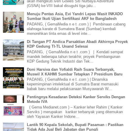
akan mengikuti iven Gowes Siti Nurbaya Adventure
(GSNA) ke-VIII bakal disuguhi tiga jalu...
Menuju Pentas Asia, Evi Yandri Lepas Wasit INKADO
Sumbar Ikuti Ujian Sertifikasi AKF ke Bangladesh
PADANG, ( GemaMedia n e t .com ) | Pembinaan cabang
olahraga karate di Sumatera Barat (Sumbar) kembali
menorehkan tinta emas di level inte...
Di Tangan PT Andica Parsaktian Abadi Akhirnya Proyek
KDP Gedung TI-TL Unand Selesai
PADANG, ( GemaMedia n e t .com ) | Kendati sempat
mandek beberapa tahun terakhir, proyek Pembangunan
KDP Gedung Teknik Industri dan Tek...
Doni Harsiva dan Yofialdi Raih Suara Terbanyak,
Muswil X KAHMI Sumbar Tetapkan 7 Presidium Baru
PADANG, ( GemaMedia n e t .com ) | Dinamika
kepemimpinan intelektual di Sumatra Barat memasuki
babak baru melalui pelaksanaan Musyawarah W...
Pentingnya Kesadaran Deteksi Kanker Serviks Dengan
Metode IVA
( Gema Medianet.com ) – Kanker leher Rahim ( Kanker
Serviks ) merupakan kanker terbanyak yang ditemukan
oleh Yayasan Kanker Indone...
Lantik 90 Kepala Sekolah, Bupati Pasaman : Pastikan
Tidak Ada Jual Beli Jabatan dan Pungli