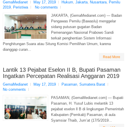
GemaMedianet
May 17, 2019
Hukum
,
Jakarta
,
Nusantara
,
Pemilu
2019
,
Peristiwa
No comments
JAKARTA, (GemaMedianet.com) — Badan
Pengawas Pemilu (Bawaslu) menggelar
sidang putusan gugatan Badan
Pemenangan Nasional Prabowo Sandi
terkait penghentian Sistem Informasi
Penghitungan Suara atau Situng Komisi Pemilihan Umum, karena
dianggap curan...
Read More
Lantik 13 Pejabat Eselon II B, Bupati Pasaman
Ingatkan Percepatan Realisasi Anggaran 2019
GemaMedianet
May 17, 2019
Pasaman
,
Sumatera Barat
No comments
PASAMAN, (GemaMedianet.com) — Bupati
Pasaman, H. Yusuf Lubis melantik 13
pejabat eselon ll B di lingkungan Pemerintah
Kabupaten (Pemkab) Pasaman, di aula
Syamsiar Thaib, Jum’at (17/5/2019...