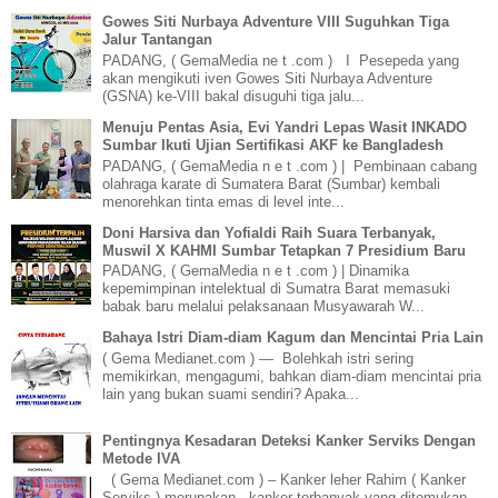
Gowes Siti Nurbaya Adventure VIII Suguhkan Tiga
Jalur Tantangan
PADANG, ( GemaMedia ne t .com ) I Pesepeda yang
akan mengikuti iven Gowes Siti Nurbaya Adventure
(GSNA) ke-VIII bakal disuguhi tiga jalu...
Menuju Pentas Asia, Evi Yandri Lepas Wasit INKADO
Sumbar Ikuti Ujian Sertifikasi AKF ke Bangladesh
PADANG, ( GemaMedia n e t .com ) | Pembinaan cabang
olahraga karate di Sumatera Barat (Sumbar) kembali
menorehkan tinta emas di level inte...
Doni Harsiva dan Yofialdi Raih Suara Terbanyak,
Muswil X KAHMI Sumbar Tetapkan 7 Presidium Baru
PADANG, ( GemaMedia n e t .com ) | Dinamika
kepemimpinan intelektual di Sumatra Barat memasuki
babak baru melalui pelaksanaan Musyawarah W...
Bahaya Istri Diam-diam Kagum dan Mencintai Pria Lain
( Gema Medianet.com ) — Bolehkah istri sering
memikirkan, mengagumi, bahkan diam-diam mencintai pria
lain yang bukan suami sendiri? Apaka...
Pentingnya Kesadaran Deteksi Kanker Serviks Dengan
Metode IVA
( Gema Medianet.com ) – Kanker leher Rahim ( Kanker
Serviks ) merupakan kanker terbanyak yang ditemukan