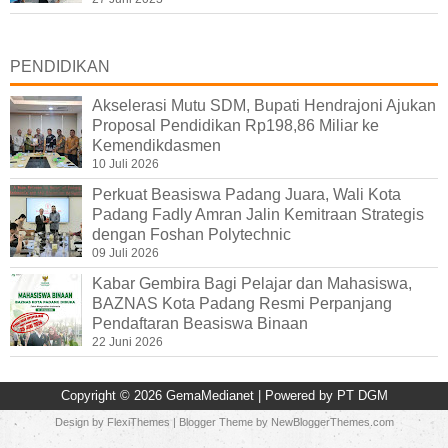
PENDIDIKAN
Akselerasi Mutu SDM, Bupati Hendrajoni Ajukan
Proposal Pendidikan Rp198,86 Miliar ke
Kemendikdasmen
10 Juli 2026
Perkuat Beasiswa Padang Juara, Wali Kota
Padang Fadly Amran Jalin Kemitraan Strategis
dengan Foshan Polytechnic
09 Juli 2026
Kabar Gembira Bagi Pelajar dan Mahasiswa,
BAZNAS Kota Padang Resmi Perpanjang
Pendaftaran Beasiswa Binaan
22 Juni 2026
Copyright ©
2026
GemaMedianet
| Powered by
PT DGM
Design by
FlexiThemes
| Blogger Theme by
NewBloggerThemes.com