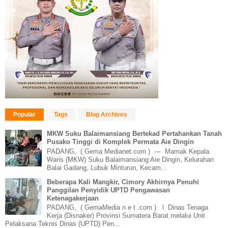
Popular
Tags
Blog Archives
MKW Suku Balaimansiang Bertekad Pertahankan Tanah
Pusako Tinggi di Komplek Permata Aie Dingin
PADANG, ( Gema Medianet.com ) — Mamak Kepala
Waris (MKW) Suku Balaimansiang Aie Dingin, Kelurahan
Balai Gadang, Lubuk Minturun, Kecam...
Beberapa Kali Mangkir, Cimory Akhirnya Penuhi
Panggilan Penyidik UPTD Pengawasan
Ketenagakerjaan
PADANG, ( GemaMedia n e t .com ) l Dinas Tenaga
Kerja (Disnaker) Provinsi Sumatera Barat melalui Unit
Pelaksana Teknis Dinas (UPTD) Pen...