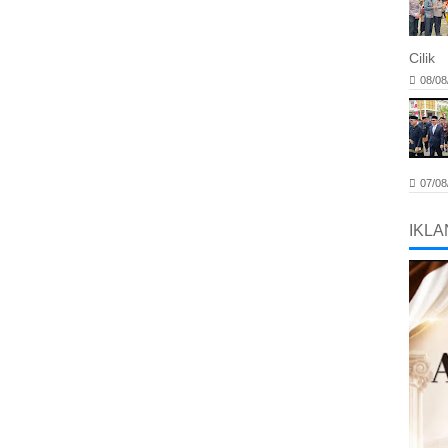
Cilik
08/08
07/08
IKLA