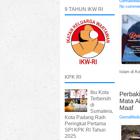
GemaMedia
No comme
9 TAHUN IKW RI
Islam di K
KPK RI
Ibu Kota
Perbak
Terbersih
Mata A
di
Maaf
Sumatera,
Kota Padang Raih
GemaMedia
Peringkat Pertama
SPI KPK RI Tahun
2025