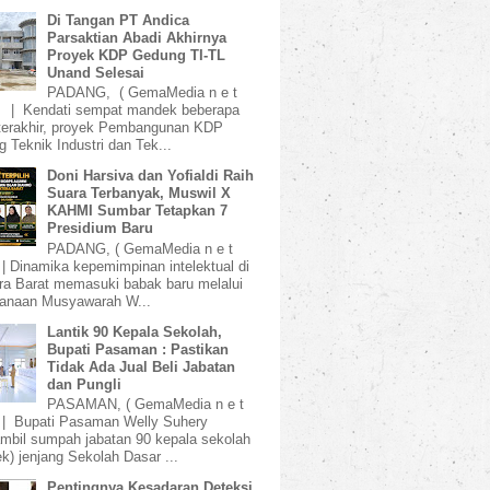
Di Tangan PT Andica
Parsaktian Abadi Akhirnya
Proyek KDP Gedung TI-TL
Unand Selesai
PADANG, ( GemaMedia n e t
) | Kendati sempat mandek beberapa
terakhir, proyek Pembangunan KDP
 Teknik Industri dan Tek...
Doni Harsiva dan Yofialdi Raih
Suara Terbanyak, Muswil X
KAHMI Sumbar Tetapkan 7
Presidium Baru
PADANG, ( GemaMedia n e t
 | Dinamika kepemimpinan intelektual di
a Barat memasuki babak baru melalui
sanaan Musyawarah W...
Lantik 90 Kepala Sekolah,
Bupati Pasaman : Pastikan
Tidak Ada Jual Beli Jabatan
dan Pungli
PASAMAN, ( GemaMedia n e t
 | Bupati Pasaman Welly Suhery
bil sumpah jabatan 90 kepala sekolah
k) jenjang Sekolah Dasar ...
Pentingnya Kesadaran Deteksi