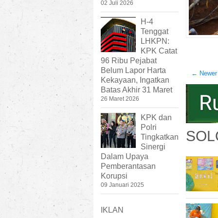
02 Juli 2026
H-4
Tenggat
LHKPN:
KPK Catat
96 Ribu Pejabat
Belum Lapor Harta
← Newer
Kekayaan, Ingatkan
Batas Akhir 31 Maret
26 Maret 2026
KPK dan
Polri
SOL
Tingkatkan
Sinergi
Dalam Upaya
Pemberantasan
Korupsi
09 Januari 2025
IKLAN