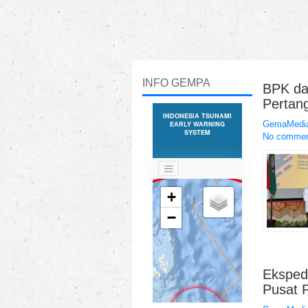
INFO GEMPA
BPK da
Pertan
GemaMedia
No comme
Eksped
Pusat P