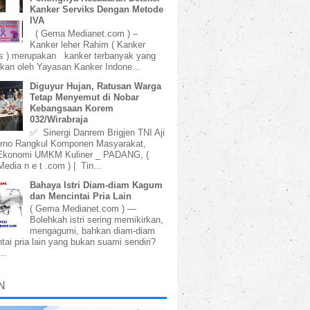
Kanker Serviks Dengan Metode
IVA
( Gema Medianet.com ) –
Kanker leher Rahim ( Kanker
s ) merupakan kanker terbanyak yang
kan oleh Yayasan Kanker Indone...
Diguyur Hujan, Ratusan Warga
Tetap Menyemut di Nobar
Kebangsaan Korem
032/Wirabraja
✅ Sinergi Danrem Brigjen TNI Aji
rno Rangkul Komponen Masyarakat,
Ekonomi UMKM Kuliner _ PADANG, (
dia n e t .com ) | Tin...
Bahaya Istri Diam-diam Kagum
dan Mencintai Pria Lain
( Gema Medianet.com ) —
Bolehkah istri sering memikirkan,
mengagumi, bahkan diam-diam
tai pria lain yang bukan suami sendiri?
..
N