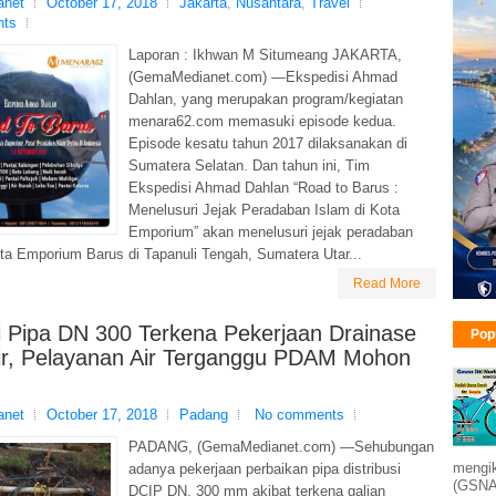
net
October 17, 2018
Jakarta
,
Nusantara
,
Travel
nts
Laporan : Ikhwan M Situmeang JAKARTA,
(GemaMedianet.com) —Ekspedisi Ahmad
Dahlan, yang merupakan program/kegiatan
menara62.com memasuki episode kedua.
Episode kesatu tahun 2017 dilaksanakan di
Sumatera Selatan. Dan tahun ini, Tim
Ekspedisi Ahmad Dahlan “Road to Barus :
Menelusuri Jejak Peradaban Islam di Kota
Emporium” akan menelusuri jejak peradaban
ota Emporium Barus di Tapanuli Tengah, Sumatera Utar...
Read More
i Pipa DN 300 Terkena Pekerjaan Drainase
Pop
ir, Pelayanan Air Terganggu PDAM Mohon
net
October 17, 2018
Padang
No comments
PADANG, (GemaMedianet.com) —Sehubungan
mengik
adanya pekerjaan perbaikan pipa distribusi
(GSNA)
DCIP DN. 300 mm akibat terkena galian