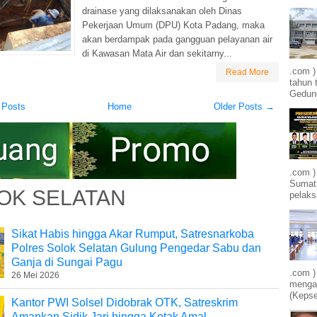
drainase yang dilaksanakan oleh Dinas
Pekerjaan Umum (DPU) Kota Padang, maka
akan berdampak pada gangguan pelayanan air
di Kawasan Mata Air dan sekitarny...
.com 
Read More
tahun 
Gedung
 Posts
Home
Older Posts →
.com )
Sumatr
OK SELATAN
pelak
Sikat Habis hingga Akar Rumput, Satresnarkoba
Polres Solok Selatan Gulung Pengedar Sabu dan
Ganja di Sungai Pagu
.com )
26 Mei 2026
mengam
(Kepse
Kantor PWI Solsel Didobrak OTK, Satreskrim
Amankan Sidik Jari hingga Kotak Amal