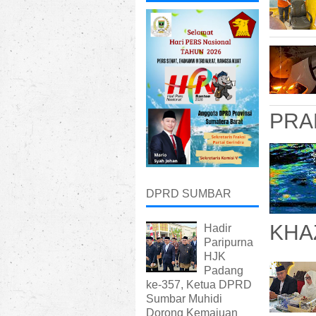
PRA
DPRD SUMBAR
KHA
Hadir
Paripurna
HJK
Padang
ke-357, Ketua DPRD
Sumbar Muhidi
Dorong Kemajuan