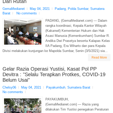
Dari Rutan
GemaMedianet
May 04, 2021
Padang
,
Polda Sumbar
,
Sumatera
Barat
No comments
PADANG, (GemaMedianet.com) — Dalam
rangka koordinasi, Kepala Kantor Wilayah
(Kakanwil) Kementerian Hukum dan Hak
Asasi Manusia (Kemenkumham) Sumbar R.
Andika Dwi Prasetya beserta Kalapas Kelas
IIA Padang, Era Wiharto dan para Kepala
Divisi melakukan kunjungan ke Mapolda Sumbar, Senin (3/5/2021) sia...
Read More
Gelar Razia Operasi Yustisi, Kasat Pol PP
Devitra : "Selalu Terapkan Protkes, COVID-19
Belum Usai"
Chelsy06
May 04, 2021
Payakumbuh
,
Sumatera Barat
No comments
PAYAKUMBUH,
(GemaMedianet.com) — Razia yang
dilakukan Tim Yustisi penegakan Peraturan