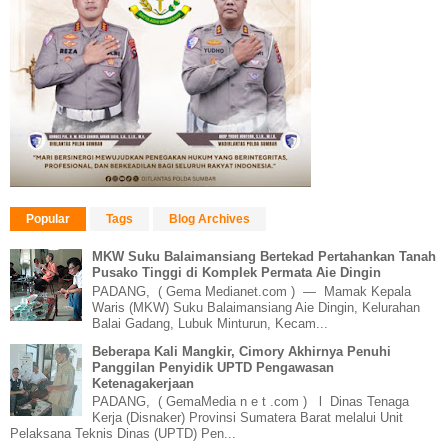
Popular
Tags
Blog Archives
MKW Suku Balaimansiang Bertekad Pertahankan Tanah
Pusako Tinggi di Komplek Permata Aie Dingin
PADANG, ( Gema Medianet.com ) — Mamak Kepala
Waris (MKW) Suku Balaimansiang Aie Dingin, Kelurahan
Balai Gadang, Lubuk Minturun, Kecam...
Beberapa Kali Mangkir, Cimory Akhirnya Penuhi
Panggilan Penyidik UPTD Pengawasan
Ketenagakerjaan
PADANG, ( GemaMedia n e t .com ) l Dinas Tenaga
Kerja (Disnaker) Provinsi Sumatera Barat melalui Unit
Pelaksana Teknis Dinas (UPTD) Pen...