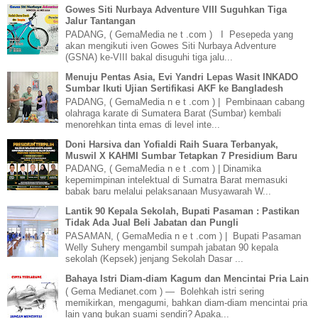
Gowes Siti Nurbaya Adventure VIII Suguhkan Tiga
Jalur Tantangan
PADANG, ( GemaMedia ne t .com ) I Pesepeda yang
akan mengikuti iven Gowes Siti Nurbaya Adventure
(GSNA) ke-VIII bakal disuguhi tiga jalu...
Menuju Pentas Asia, Evi Yandri Lepas Wasit INKADO
Sumbar Ikuti Ujian Sertifikasi AKF ke Bangladesh
PADANG, ( GemaMedia n e t .com ) | Pembinaan cabang
olahraga karate di Sumatera Barat (Sumbar) kembali
menorehkan tinta emas di level inte...
Doni Harsiva dan Yofialdi Raih Suara Terbanyak,
Muswil X KAHMI Sumbar Tetapkan 7 Presidium Baru
PADANG, ( GemaMedia n e t .com ) | Dinamika
kepemimpinan intelektual di Sumatra Barat memasuki
babak baru melalui pelaksanaan Musyawarah W...
Lantik 90 Kepala Sekolah, Bupati Pasaman : Pastikan
Tidak Ada Jual Beli Jabatan dan Pungli
PASAMAN, ( GemaMedia n e t .com ) | Bupati Pasaman
Welly Suhery mengambil sumpah jabatan 90 kepala
sekolah (Kepsek) jenjang Sekolah Dasar ...
Bahaya Istri Diam-diam Kagum dan Mencintai Pria Lain
( Gema Medianet.com ) — Bolehkah istri sering
memikirkan, mengagumi, bahkan diam-diam mencintai pria
lain yang bukan suami sendiri? Apaka...