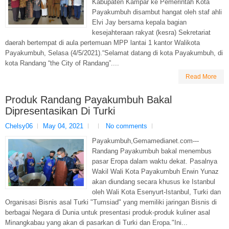
Kabupaten Kampar ke Pemerintah Kota
Payakumbuh disambut hangat oleh staf ahli
Elvi Jay bersama kepala bagian
kesejahteraan rakyat (kesra) Sekretariat
daerah bertempat di aula pertemuan MPP lantai 1 kantor Walikota
Payakumbuh, Selasa (4/5/2021).“Selamat datang di kota Payakumbuh, di
kota Randang “the City of Randang”....
Read More
Produk Randang Payakumbuh Bakal
Dipresentasikan Di Turki
Chelsy06
May 04, 2021
No comments
Payakumbuh,Gemamedianet.com---
Randang Payakumbuh bakal menembus
pasar Eropa dalam waktu dekat. Pasalnya
Wakil Wali Kota Payakumbuh Erwin Yunaz
akan diundang secara khusus ke Istanbul
oleh Wali Kota Esenyurt-Istanbul, Turki dan
Organisasi Bisnis asal Turki "Tumsiad" yang memiliki jaringan Bisnis di
berbagai Negara di Dunia untuk presentasi produk-produk kuliner asal
Minangkabau yang akan di pasarkan di Turki dan Eropa."Ini...