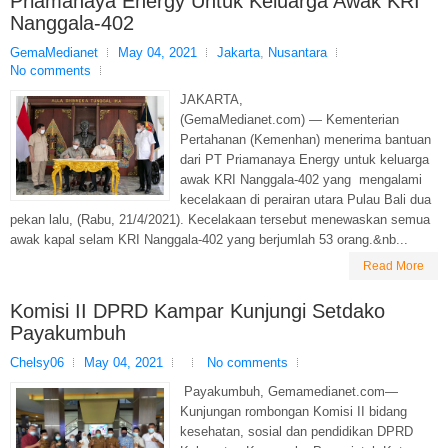
Priamanaya Energy Untuk Keluarga Awak KRI
Nanggala-402
GemaMedianet
May 04, 2021
Jakarta
,
Nusantara
No comments
JAKARTA,
(GemaMedianet.com) — Kementerian
Pertahanan (Kemenhan) menerima bantuan
dari PT Priamanaya Energy untuk keluarga
awak KRI Nanggala-402 yang mengalami
kecelakaan di perairan utara Pulau Bali dua
pekan lalu, (Rabu, 21/4/2021). Kecelakaan tersebut menewaskan semua
awak kapal selam KRI Nanggala-402 yang berjumlah 53 orang.&nb...
Read More
Komisi II DPRD Kampar Kunjungi Setdako
Payakumbuh
Chelsy06
May 04, 2021
No comments
Payakumbuh, Gemamedianet.com—
Kunjungan rombongan Komisi II bidang
kesehatan, sosial dan pendidikan DPRD