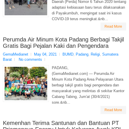
Daerah (Perda) Nomor 6 Tahun 2020 tentang
adaptasi kebiasaan baru terus dilaksanakan
di Payakumbuh, mengingat saat ini kasus
COVID-19 terus meningkat.&nb...
Read More
Perumda Air Minum Kota Padang Berbagi Takjil
Gratis Bagi Pejalan Kaki dan Pengendara
GemaMedianet
May 04, 2021
BUMD
,
Padang
,
Religi
,
Sumatera
Barat
No comments
PADANG,
(GemaMedianet.com) — Perumda Air
Minum Kota Padang Area Pelayanan Utara
berbagi takjil gratis bagi pengendara dan
masyarakat yang melintas di sekitar Kantor
Cabang Tabing, Jum'at (30/4/2021)
sore.&nb...
Read More
Kemenhan Terima Santunan dan Bantuan PT