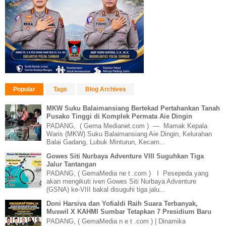
Popular
Tags
Blog Archives
MKW Suku Balaimansiang Bertekad Pertahankan Tanah
Pusako Tinggi di Komplek Permata Aie Dingin
PADANG, ( Gema Medianet.com ) — Mamak Kepala
Waris (MKW) Suku Balaimansiang Aie Dingin, Kelurahan
Balai Gadang, Lubuk Minturun, Kecam...
Gowes Siti Nurbaya Adventure VIII Suguhkan Tiga
Jalur Tantangan
PADANG, ( GemaMedia ne t .com ) I Pesepeda yang
akan mengikuti iven Gowes Siti Nurbaya Adventure
(GSNA) ke-VIII bakal disuguhi tiga jalu...
Doni Harsiva dan Yofialdi Raih Suara Terbanyak,
Muswil X KAHMI Sumbar Tetapkan 7 Presidium Baru
PADANG, ( GemaMedia n e t .com ) | Dinamika