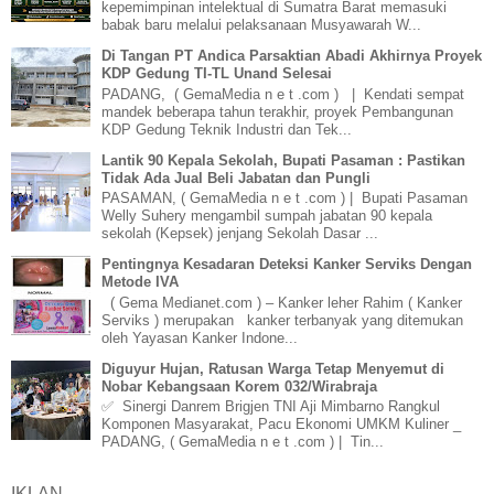
kepemimpinan intelektual di Sumatra Barat memasuki
babak baru melalui pelaksanaan Musyawarah W...
Di Tangan PT Andica Parsaktian Abadi Akhirnya Proyek
KDP Gedung TI-TL Unand Selesai
PADANG, ( GemaMedia n e t .com ) | Kendati sempat
mandek beberapa tahun terakhir, proyek Pembangunan
KDP Gedung Teknik Industri dan Tek...
Lantik 90 Kepala Sekolah, Bupati Pasaman : Pastikan
Tidak Ada Jual Beli Jabatan dan Pungli
PASAMAN, ( GemaMedia n e t .com ) | Bupati Pasaman
Welly Suhery mengambil sumpah jabatan 90 kepala
sekolah (Kepsek) jenjang Sekolah Dasar ...
Pentingnya Kesadaran Deteksi Kanker Serviks Dengan
Metode IVA
( Gema Medianet.com ) – Kanker leher Rahim ( Kanker
Serviks ) merupakan kanker terbanyak yang ditemukan
oleh Yayasan Kanker Indone...
Diguyur Hujan, Ratusan Warga Tetap Menyemut di
Nobar Kebangsaan Korem 032/Wirabraja
✅ Sinergi Danrem Brigjen TNI Aji Mimbarno Rangkul
Komponen Masyarakat, Pacu Ekonomi UMKM Kuliner _
PADANG, ( GemaMedia n e t .com ) | Tin...
IKLAN