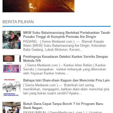
BERITA PILIHAN
MKW Suku Balaimansiang Bertekad Pertahankan Tanah
Pusako Tinggi di Komplek Permata Aie Dingin
PADANG, ( Gema Medianet.com ) — Mamak Kepala
Waris (MKW) Suku Balaimansiang Aie Dingin, Kelurahan
Balai Gadang, Lubuk Minturun, Kecam...
Pentingnya Kesadaran Deteksi Kanker Serviks Dengan
Metode IVA
( Gema Medianet.com ) – Kanker leher Rahim ( Kanker
Serviks ) merupakan kanker terbanyak yang ditemukan
oleh Yayasan Kanker Indone...
Bahaya Istri Diam-diam Kagum dan Mencintai Pria Lain
( Gema Medianet.com ) — Bolehkah istri sering
memikirkan, mengagumi, bahkan diam-diam mencintai pria
lain yang bukan suami sendiri? Apaka...
Butuh Dana Cepat Tanpa Boroh ? Ini Program Baru
Bank Nagari.
PAYAKUMBUH, ( GemaMedia ne t .com ) | Ucapkan