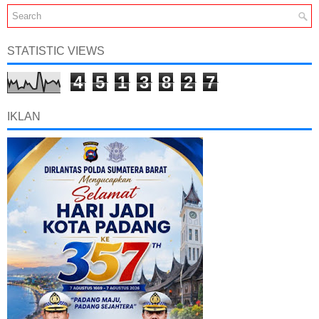
STATISTIC VIEWS
4
5
1
3
8
2
7
IKLAN