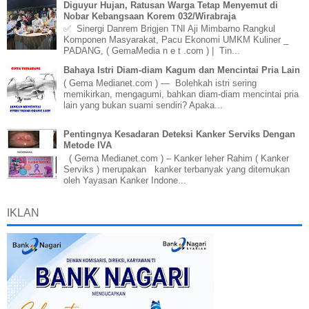
Diguyur Hujan, Ratusan Warga Tetap Menyemut di
Nobar Kebangsaan Korem 032/Wirabraja
✅ Sinergi Danrem Brigjen TNI Aji Mimbarno Rangkul
Komponen Masyarakat, Pacu Ekonomi UMKM Kuliner _
PADANG, ( GemaMedia n e t .com ) | Tin...
Bahaya Istri Diam-diam Kagum dan Mencintai Pria Lain
( Gema Medianet.com ) — Bolehkah istri sering
memikirkan, mengagumi, bahkan diam-diam mencintai pria
lain yang bukan suami sendiri? Apaka...
Pentingnya Kesadaran Deteksi Kanker Serviks Dengan
Metode IVA
( Gema Medianet.com ) – Kanker leher Rahim ( Kanker
Serviks ) merupakan kanker terbanyak yang ditemukan
oleh Yayasan Kanker Indone...
IKLAN