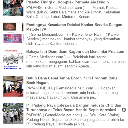
Pusako Tinggi di Komplek Permata Aie Dingin
PADANG, ( Gema Medianet.com ) — Mamak Kepala
Waris (MKW) Suku Balaimansiang Aie Dingin, Kelurahan
Balai Gadang, Lubuk Minturun, Kecam...
Pentingnya Kesadaran Deteksi Kanker Serviks Dengan
Metode IVA
( Gema Medianet.com ) – Kanker leher Rahim ( Kanker
Serviks ) merupakan kanker terbanyak yang ditemukan
oleh Yayasan Kanker Indone...
Bahaya Istri Diam-diam Kagum dan Mencintai Pria Lain
( Gema Medianet.com ) — Bolehkah istri sering
memikirkan, mengagumi, bahkan diam-diam mencintai pria
lain yang bukan suami sendiri? Apaka...
Butuh Dana Cepat Tanpa Boroh ? Ini Program Baru
Bank Nagari.
PAYAKUMBUH, ( GemaMedia ne t .com ) | Ucapkan
selamat tinggal kepada rentenir, ada berita gembira bagi
masyarakat Payakumbuh, khususnya pe...
PT Padang Raya Cakrawala Bangun Industri CPO dan
Turunannya di Teluk Bayur, Hendri Septa Apresiasi
PADANG ( GemaMedia net.com ) — Wali Kota (Wako)
Padang Hendri Septa melakukan kunjungan silaturrahim ke
PT Padang Raya Cakrawala (Apical G...