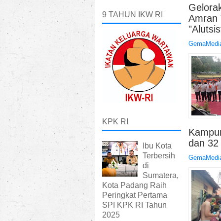
Gelora
9 TAHUN IKW RI
Amran 
"Aluts
GemaMedia
KPK RI
Kampun
dan 32
Ibu Kota
Terbersih
GemaMedia
di
Sumatera,
Kota Padang Raih
Peringkat Pertama
SPI KPK RI Tahun
2025