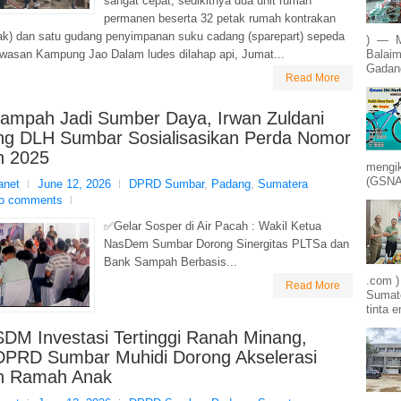
sangat cepat, sedikitnya dua unit rumah
permanen beserta 32 petak rumah kontrakan
ak) dan satu gudang penyimpanan suku cadang (sparepart) sepeda
) — M
awasan Kampung Jao Dalam ludes dilahap api, Jumat...
Balaim
Gadang
Read More
ampah Jadi Sumber Daya, Irwan Zuldani
g DLH Sumbar Sosialisasikan Perda Nomor
n 2025
mengik
(GSNA)
net
June 12, 2026
DPRD Sumbar
,
Padang
,
Sumatera
o comments
✅Gelar Sosper di Air Pacah : Wakil Ketua
NasDem Sumbar Dorong Sinergitas PLTSa dan
Bank Sampah Berbasis...
.com )
Read More
Sumate
tinta e
SDM Investasi Tertinggi Ranah Minang,
DPRD Sumbar Muhidi Dorong Akselerasi
h Ramah Anak