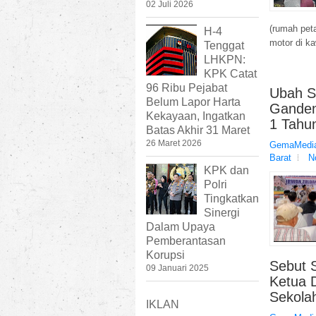
02 Juli 2026
(rumah pet
H-4
motor di k
Tenggat
LHKPN:
KPK Catat
96 Ribu Pejabat
Ubah S
Belum Lapor Harta
Ganden
Kekayaan, Ingatkan
1 Tahu
Batas Akhir 31 Maret
26 Maret 2026
GemaMedia
Barat
N
KPK dan
Polri
Tingkatkan
Sinergi
Dalam Upaya
Pemberantasan
Korupsi
Sebut 
09 Januari 2025
Ketua 
Sekola
IKLAN