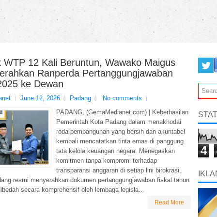
ck WTP 12 Kali Beruntun, Wawako Maigus
Serahkan Ranperda Pertanggungjawaban
025 ke Dewan
net
June 12, 2026
Padang
No comments
PADANG, (GemaMedianet.com) | Keberhasilan
STAT
Pemerintah Kota Padang dalam menakhodai
roda pembangunan yang bersih dan akuntabel
kembali mencatatkan tinta emas di panggung
4
tata kelola keuangan negara. Menegaskan
komitmen tanpa kompromi terhadap
transparansi anggaran di setiap lini birokrasi,
IKLA
ng resmi menyerahkan dokumen pertanggungjawaban fiskal tahun
dibedah secara komprehensif oleh lembaga legisla...
Read More