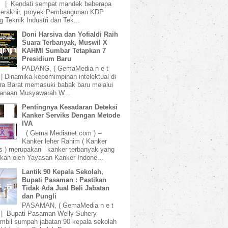
) | Kendati sempat mandek beberapa
terakhir, proyek Pembangunan KDP
 Teknik Industri dan Tek...
Doni Harsiva dan Yofialdi Raih
Suara Terbanyak, Muswil X
KAHMI Sumbar Tetapkan 7
Presidium Baru
PADANG, ( GemaMedia n e t
 | Dinamika kepemimpinan intelektual di
a Barat memasuki babak baru melalui
sanaan Musyawarah W...
Pentingnya Kesadaran Deteksi
Kanker Serviks Dengan Metode
IVA
( Gema Medianet.com ) –
Kanker leher Rahim ( Kanker
s ) merupakan kanker terbanyak yang
kan oleh Yayasan Kanker Indone...
Lantik 90 Kepala Sekolah,
Bupati Pasaman : Pastikan
Tidak Ada Jual Beli Jabatan
dan Pungli
PASAMAN, ( GemaMedia n e t
 | Bupati Pasaman Welly Suhery
bil sumpah jabatan 90 kepala sekolah