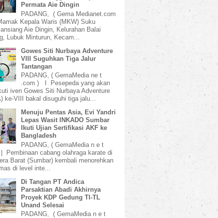
Permata Aie Dingin
PADANG, ( Gema Medianet.com
amak Kepala Waris (MKW) Suku
ansiang Aie Dingin, Kelurahan Balai
, Lubuk Minturun, Kecam...
Gowes Siti Nurbaya Adventure
VIII Suguhkan Tiga Jalur
Tantangan
PADANG, ( GemaMedia ne t
.com ) I Pesepeda yang akan
uti iven Gowes Siti Nurbaya Adventure
 ke-VIII bakal disuguhi tiga jalu...
Menuju Pentas Asia, Evi Yandri
Lepas Wasit INKADO Sumbar
Ikuti Ujian Sertifikasi AKF ke
Bangladesh
PADANG, ( GemaMedia n e t
 | Pembinaan cabang olahraga karate di
ra Barat (Sumbar) kembali menorehkan
mas di level inte...
Di Tangan PT Andica
Parsaktian Abadi Akhirnya
Proyek KDP Gedung TI-TL
Unand Selesai
PADANG, ( GemaMedia n e t