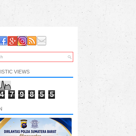
ISTIC VIEWS
4
7
9
8
5
5
N