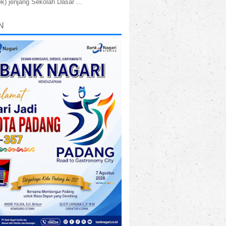
k) jenjang Sekolah Dasar ...
N