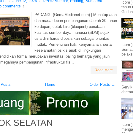
net
June 12, 2026
DPRD Sumbar
,
Padang
,
Sumatera
.com 
o comments
tahun 
Gedung
PADANG, (GemaMedianet.com) | Menatap arah
dan masa depan pembangunan daerah 30 tahun
ke depan, cetak biru (blueprint) penataan
kualitas sumber daya manusia (SDM) sejak
usia dini harus diposisikan sebagai prioritas
mutlak. Pemenuhan hak, kenyamanan, serta
.com )
Sumatr
keselamatan psikis anak di lingkungan
pelak
endidikan formal merupakan investasi paling berharga yang jauh
megahnya pembangunan infrastruktur fis...
Read More
 Posts
Home
Older Posts →
Servik
ditemu
OK SELATAN
.com )
mengam