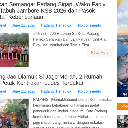
kan Semangat Padang Sigap, Wako Fadly
Tabuh Jambore KSB 2026 dan Pasok
ista" Kebencanaan
net
June 12, 2026
Padang
,
Peristiwa
No comments
✅Dihadiri 700 Relawan Se-Kota Padang :
Pemko Serahkan Bantuan Ratusan Unit Alat
Evakuasi Vertikal dan Taktis Ekst...
Read More
g Jao Diamuk Si Jago Merah, 2 Rumah
 Petak Kontrakan Ludes Terbakar
net
June 12, 2026
Padang
,
Peristiwa
No comments
PADANG, (GemaMedianet.com) | Kompleksitas
kerawanan kebakaran di kawasan padat
Pop
penduduk dan lingkar niaga inti Kota Padang
kembali memakan korban. Akibat amukan si
jago merah yang menjalar dengan eskalasi