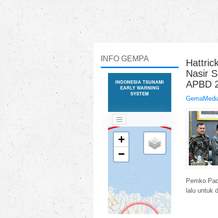
INFO GEMPA
Hattri
Nasir 
APBD 2
GemaMedia
Pemko Pada
lalu untuk 