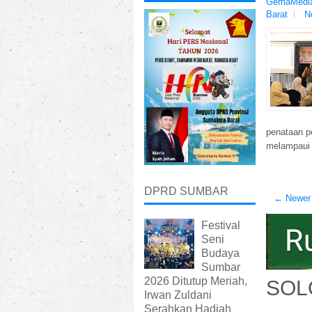
GemaMedia
Barat
N
penataan p
melampaui 
DPRD SUMBAR
← Newer
Festival
Seni
Budaya
Sumbar
2026 Ditutup Meriah,
SOL
Irwan Zuldani
Serahkan Hadiah