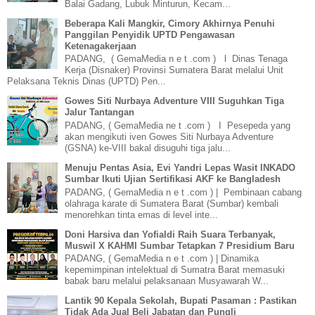
Balai Gadang, Lubuk Minturun, Kecam...
Beberapa Kali Mangkir, Cimory Akhirnya Penuhi
Panggilan Penyidik UPTD Pengawasan
Ketenagakerjaan
PADANG, ( GemaMedia n e t .com ) l Dinas Tenaga
Kerja (Disnaker) Provinsi Sumatera Barat melalui Unit
Pelaksana Teknis Dinas (UPTD) Pen...
Gowes Siti Nurbaya Adventure VIII Suguhkan Tiga
Jalur Tantangan
PADANG, ( GemaMedia ne t .com ) I Pesepeda yang
akan mengikuti iven Gowes Siti Nurbaya Adventure
(GSNA) ke-VIII bakal disuguhi tiga jalu...
Menuju Pentas Asia, Evi Yandri Lepas Wasit INKADO
Sumbar Ikuti Ujian Sertifikasi AKF ke Bangladesh
PADANG, ( GemaMedia n e t .com ) | Pembinaan cabang
olahraga karate di Sumatera Barat (Sumbar) kembali
menorehkan tinta emas di level inte...
Doni Harsiva dan Yofialdi Raih Suara Terbanyak,
Muswil X KAHMI Sumbar Tetapkan 7 Presidium Baru
PADANG, ( GemaMedia n e t .com ) | Dinamika
kepemimpinan intelektual di Sumatra Barat memasuki
babak baru melalui pelaksanaan Musyawarah W...
Lantik 90 Kepala Sekolah, Bupati Pasaman : Pastikan
Tidak Ada Jual Beli Jabatan dan Pungli