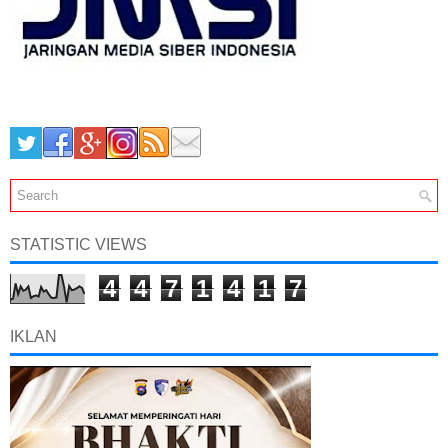
STATISTIC VIEWS
4
4
7
1
4
1
7
IKLAN