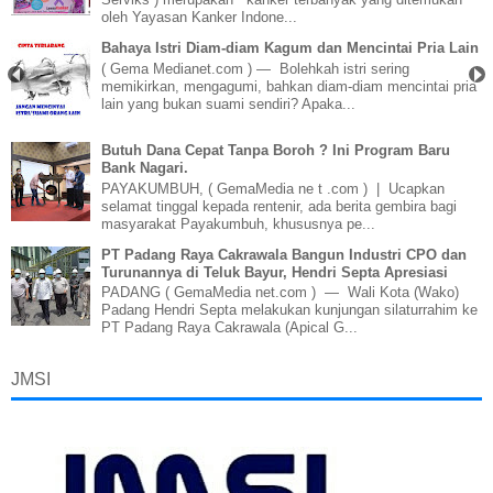
oleh Yayasan Kanker Indone...
Bahaya Istri Diam-diam Kagum dan Mencintai Pria Lain
( Gema Medianet.com ) — Bolehkah istri sering
memikirkan, mengagumi, bahkan diam-diam mencintai pria
lain yang bukan suami sendiri? Apaka...
Butuh Dana Cepat Tanpa Boroh ? Ini Program Baru
Bank Nagari.
PAYAKUMBUH, ( GemaMedia ne t .com ) | Ucapkan
selamat tinggal kepada rentenir, ada berita gembira bagi
masyarakat Payakumbuh, khususnya pe...
PT Padang Raya Cakrawala Bangun Industri CPO dan
Turunannya di Teluk Bayur, Hendri Septa Apresiasi
PADANG ( GemaMedia net.com ) — Wali Kota (Wako)
Padang Hendri Septa melakukan kunjungan silaturrahim ke
PT Padang Raya Cakrawala (Apical G...
JMSI