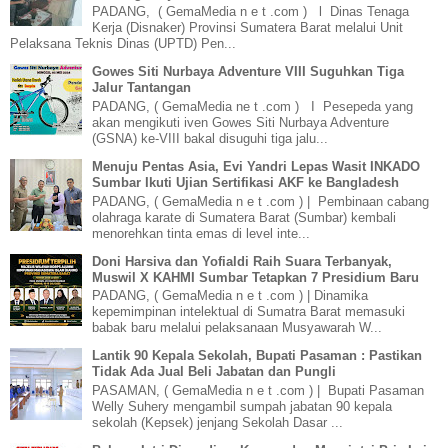
PADANG, ( GemaMedia n e t .com ) l Dinas Tenaga
Kerja (Disnaker) Provinsi Sumatera Barat melalui Unit
Pelaksana Teknis Dinas (UPTD) Pen...
Gowes Siti Nurbaya Adventure VIII Suguhkan Tiga
Jalur Tantangan
PADANG, ( GemaMedia ne t .com ) I Pesepeda yang
akan mengikuti iven Gowes Siti Nurbaya Adventure
(GSNA) ke-VIII bakal disuguhi tiga jalu...
Menuju Pentas Asia, Evi Yandri Lepas Wasit INKADO
Sumbar Ikuti Ujian Sertifikasi AKF ke Bangladesh
PADANG, ( GemaMedia n e t .com ) | Pembinaan cabang
olahraga karate di Sumatera Barat (Sumbar) kembali
menorehkan tinta emas di level inte...
Doni Harsiva dan Yofialdi Raih Suara Terbanyak,
Muswil X KAHMI Sumbar Tetapkan 7 Presidium Baru
PADANG, ( GemaMedia n e t .com ) | Dinamika
kepemimpinan intelektual di Sumatra Barat memasuki
babak baru melalui pelaksanaan Musyawarah W...
Lantik 90 Kepala Sekolah, Bupati Pasaman : Pastikan
Tidak Ada Jual Beli Jabatan dan Pungli
PASAMAN, ( GemaMedia n e t .com ) | Bupati Pasaman
Welly Suhery mengambil sumpah jabatan 90 kepala
sekolah (Kepsek) jenjang Sekolah Dasar ...