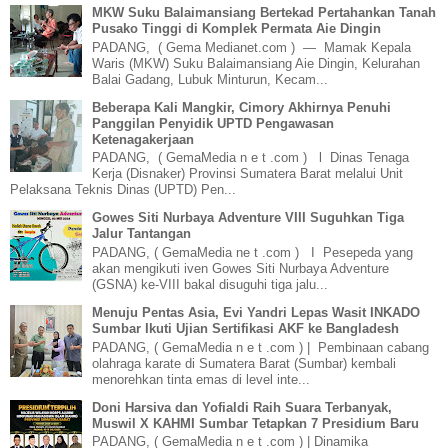
MKW Suku Balaimansiang Bertekad Pertahankan Tanah
Pusako Tinggi di Komplek Permata Aie Dingin
PADANG, ( Gema Medianet.com ) — Mamak Kepala
Waris (MKW) Suku Balaimansiang Aie Dingin, Kelurahan
Balai Gadang, Lubuk Minturun, Kecam...
Beberapa Kali Mangkir, Cimory Akhirnya Penuhi
Panggilan Penyidik UPTD Pengawasan
Ketenagakerjaan
PADANG, ( GemaMedia n e t .com ) l Dinas Tenaga
Kerja (Disnaker) Provinsi Sumatera Barat melalui Unit
Pelaksana Teknis Dinas (UPTD) Pen...
Gowes Siti Nurbaya Adventure VIII Suguhkan Tiga
Jalur Tantangan
PADANG, ( GemaMedia ne t .com ) I Pesepeda yang
akan mengikuti iven Gowes Siti Nurbaya Adventure
(GSNA) ke-VIII bakal disuguhi tiga jalu...
Menuju Pentas Asia, Evi Yandri Lepas Wasit INKADO
Sumbar Ikuti Ujian Sertifikasi AKF ke Bangladesh
PADANG, ( GemaMedia n e t .com ) | Pembinaan cabang
olahraga karate di Sumatera Barat (Sumbar) kembali
menorehkan tinta emas di level inte...
Doni Harsiva dan Yofialdi Raih Suara Terbanyak,
Muswil X KAHMI Sumbar Tetapkan 7 Presidium Baru
PADANG, ( GemaMedia n e t .com ) | Dinamika