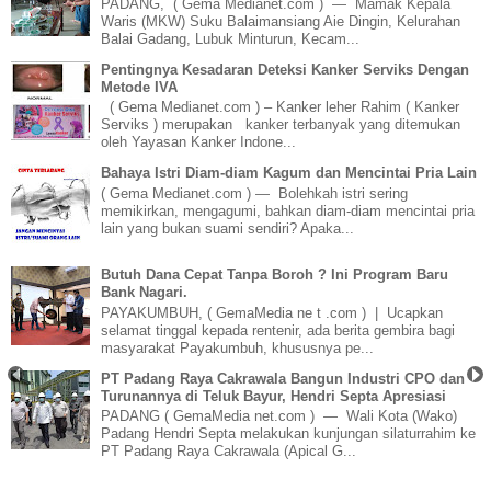
PADANG, ( Gema Medianet.com ) — Mamak Kepala
Waris (MKW) Suku Balaimansiang Aie Dingin, Kelurahan
Balai Gadang, Lubuk Minturun, Kecam...
Pentingnya Kesadaran Deteksi Kanker Serviks Dengan
Metode IVA
( Gema Medianet.com ) – Kanker leher Rahim ( Kanker
Serviks ) merupakan kanker terbanyak yang ditemukan
oleh Yayasan Kanker Indone...
Bahaya Istri Diam-diam Kagum dan Mencintai Pria Lain
( Gema Medianet.com ) — Bolehkah istri sering
memikirkan, mengagumi, bahkan diam-diam mencintai pria
lain yang bukan suami sendiri? Apaka...
Butuh Dana Cepat Tanpa Boroh ? Ini Program Baru
Bank Nagari.
PAYAKUMBUH, ( GemaMedia ne t .com ) | Ucapkan
selamat tinggal kepada rentenir, ada berita gembira bagi
masyarakat Payakumbuh, khususnya pe...
PT Padang Raya Cakrawala Bangun Industri CPO dan
Turunannya di Teluk Bayur, Hendri Septa Apresiasi
PADANG ( GemaMedia net.com ) — Wali Kota (Wako)
Padang Hendri Septa melakukan kunjungan silaturrahim ke
PT Padang Raya Cakrawala (Apical G...