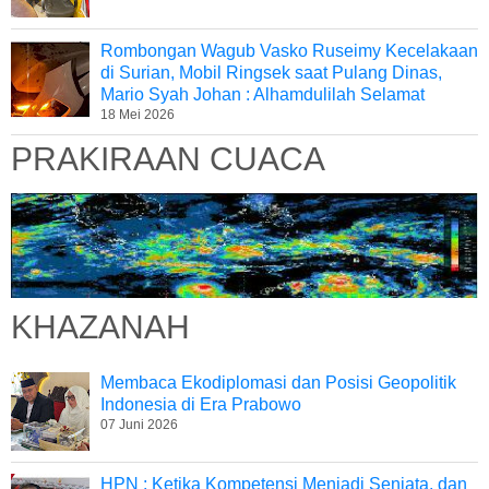
Rombongan Wagub Vasko Ruseimy Kecelakaan
di Surian, Mobil Ringsek saat Pulang Dinas,
Mario Syah Johan : Alhamdulilah Selamat
18 Mei 2026
PRAKIRAAN CUACA
KHAZANAH
Membaca Ekodiplomasi dan Posisi Geopolitik
Indonesia di Era Prabowo
07 Juni 2026
HPN : Ketika Kompetensi Menjadi Senjata, dan