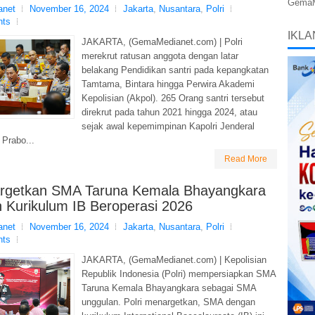
GemaMe
net
November 16, 2024
Jakarta
,
Nusantara
,
Polri
nts
IKLA
JAKARTA, (GemaMedianet.com) | Polri
merekrut ratusan anggota dengan latar
belakang Pendidikan santri pada kepangkatan
Tamtama, Bintara hingga Perwira Akademi
Kepolisian (Akpol). 265 Orang santri tersebut
direkrut pada tahun 2021 hingga 2024, atau
sejak awal kepemimpinan Kapolri Jenderal
 Prabo...
Read More
Targetkan SMA Taruna Kemala Bhayangkara
 Kurikulum IB Beroperasi 2026
net
November 16, 2024
Jakarta
,
Nusantara
,
Polri
nts
JAKARTA, (GemaMedianet.com) | Kepolisian
Republik Indonesia (Polri) mempersiapkan SMA
Taruna Kemala Bhayangkara sebagai SMA
unggulan. Polri menargetkan, SMA dengan