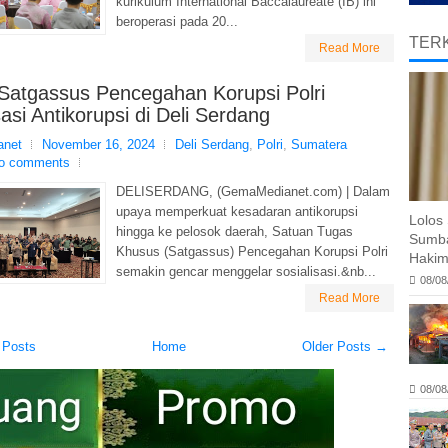
kurikulum International Baccalaureate (IB) ini
beroperasi pada 20...
TERK
Read More
 Satgassus Pencegahan Korupsi Polri
sasi Antikorupsi di Deli Serdang
net
November 16, 2024
Deli Serdang
,
Polri
,
Sumatera
o comments
DELISERDANG, (GemaMedianet.com) | Dalam
upaya memperkuat kesadaran antikorupsi
Lolos 
hingga ke pelosok daerah, Satuan Tugas
Sumba
Khusus (Satgassus) Pencegahan Korupsi Polri
Hakim
semakin gencar menggelar sosialisasi.&nb...
08/08
Read More
 Posts
Home
Older Posts →
08/08