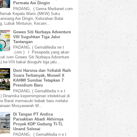
Permata Aie Dingin
PADANG, ( Gema Medianet.com
amak Kepala Waris (MKW) Suku
ansiang Aie Dingin, Kelurahan Balai
, Lubuk Minturun, Kecam...
Gowes Siti Nurbaya Adventure
VIII Suguhkan Tiga Jalur
Tantangan
PADANG, ( GemaMedia ne t
.com ) I Pesepeda yang akan
uti iven Gowes Siti Nurbaya Adventure
 ke-VIII bakal disuguhi tiga jalu...
Doni Harsiva dan Yofialdi Raih
Suara Terbanyak, Muswil X
KAHMI Sumbar Tetapkan 7
Presidium Baru
PADANG, ( GemaMedia n e t
 | Dinamika kepemimpinan intelektual di
a Barat memasuki babak baru melalui
sanaan Musyawarah W...
Di Tangan PT Andica
Parsaktian Abadi Akhirnya
Proyek KDP Gedung TI-TL
Unand Selesai
PADANG, ( GemaMedia n e t