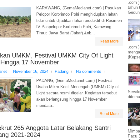
.com 
tahun 
KARAWANG, (GemaMedianet.com) | Pasukan
Gedung
Pelopor Korbrimob Polri menghidupkan lahan
tidur untuk dijadikan lahan produktif di Resimen
IV Paspelopor Korbrimob Polri, Karawang
Timur, Jawa Barat (Jabar).&nb...
Read More
.com )
mengam
tkan UMKM, Festival UMKM City Of Light
(Kepse
 Hingga 17 November
net
November 16, 2024
Padang
No comments
PADANG, (GemaMedianet.com) | Festival
Usaha Mikro Kecil Menengah (UMKM) City of
Servik
Light secara resmi digelar. Kegiatan tersebut
ditemu
akan berlangsung hingga 17 November
mendata...
Read More
ekrut 265 Anggota Latar Belakang Santri
Mimba
ang 2021-2024
Pacu 