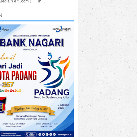
dia n e t .com ) | Tin...
N