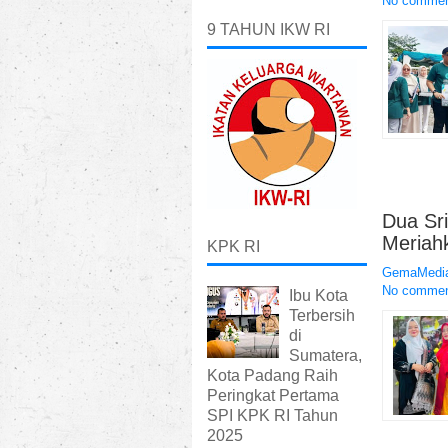
No comme
9 TAHUN IKW RI
Dua Sr
Meriah
KPK RI
GemaMedia
No comme
Ibu Kota
Terbersih
di
Sumatera,
Kota Padang Raih
Peringkat Pertama
SPI KPK RI Tahun
2025