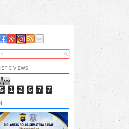
ISTIC VIEWS
5
1
2
6
7
7
N