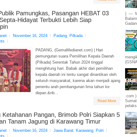
Publik Pamungkas, Pasangan HEBAT 03
) — M
Balaim
Septa-Hidayat Terbukti Lebih Siap
Gadang
pin
net
November 16, 2024
Padang
,
Pilkada
nts
PADANG, (GemaMedianet.com) | Hari
pemungutan suara Pemilihan Kepala Daerah
mengik
(GSNA)
(Pilkada) Serentak Tahun 2024 tinggal
menghitung hari. Babak akhir dari pemilihan
kepala daerah ini tentu sangat dinantikan oleh
seluruh masyarakat, karena akan menjadi ajang
penentu arah pembangunan lima tahun ke
depan.&nb...
.com )
Sumatr
Read More
pelak
 Ketahanan Pangan, Brimob Polri Siapkan 5
an Tanam Jagung di Karawang Timur
net
November 16, 2024
Jawa Barat
,
Karawang
,
Polri
nts