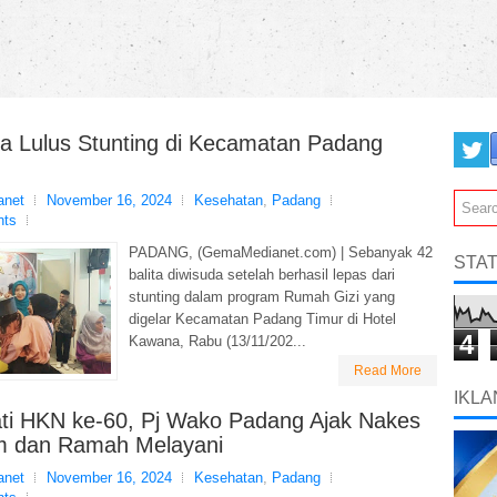
ta Lulus Stunting di Kecamatan Padang
net
November 16, 2024
Kesehatan
,
Padang
nts
PADANG, (GemaMedianet.com) | Sebanyak 42
STAT
balita diwisuda setelah berhasil lepas dari
stunting dalam program Rumah Gizi yang
digelar Kecamatan Padang Timur di Hotel
4
Kawana, Rabu (13/11/202...
Read More
IKLA
ati HKN ke-60, Pj Wako Padang Ajak Nakes
 dan Ramah Melayani
net
November 16, 2024
Kesehatan
,
Padang