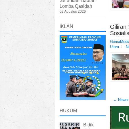
Serahkan Hadiah
Lomba Qasidah
02 Agustus 2026
Giliran
IKLAN
Sosiali
GemaMedia
Utara
N
← Newer
HUKUM
Bidik