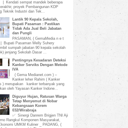
) | Kendati sempat mandek beberapa
terakhir, proyek Pembangunan KDP
 Teknik Industri dan Tek...
Lantik 90 Kepala Sekolah,
Bupati Pasaman : Pastikan
Tidak Ada Jual Beli Jabatan
dan Pungli
PASAMAN, ( GemaMedia n e t
 | Bupati Pasaman Welly Suhery
bil sumpah jabatan 90 kepala sekolah
k) jenjang Sekolah Dasar ...
Pentingnya Kesadaran Deteksi
Kanker Serviks Dengan Metode
IVA
( Gema Medianet.com ) –
Kanker leher Rahim ( Kanker
s ) merupakan kanker terbanyak yang
kan oleh Yayasan Kanker Indone...
Diguyur Hujan, Ratusan Warga
Tetap Menyemut di Nobar
Kebangsaan Korem
032/Wirabraja
✅ Sinergi Danrem Brigjen TNI Aji
rno Rangkul Komponen Masyarakat,
Ekonomi UMKM Kuliner _ PADANG, (