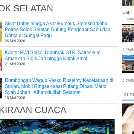
OK SELATAN
Cilik
08/08
Sikat Habis hingga Akar Rumput, Satresnarkoba
Polres Solok Selatan Gulung Pengedar Sabu dan
Ganja di Sungai Pagu
26 Mei 2026
07/08
Kantor PWI Solsel Didobrak OTK, Satreskrim
Amankan Sidik Jari hingga Kotak Amal
21 Mei 2026
Rombongan Wagub Vasko Ruseimy Kecelakaan di
07/08
Surian, Mobil Ringsek saat Pulang Dinas, Mario
Syah Johan : Alhamdulilah Selamat
IKLA
18 Mei 2026
KIRAAN CUACA