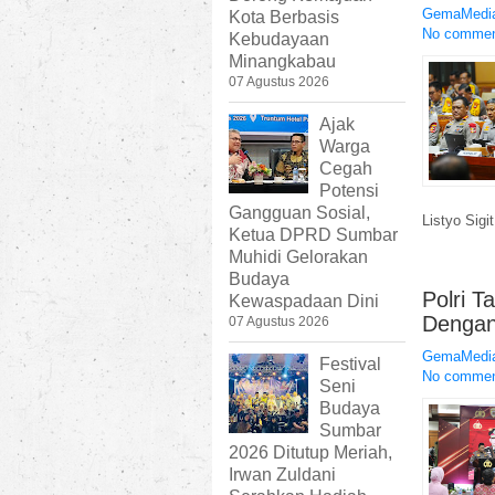
GemaMedia
Kota Berbasis
No comme
Kebudayaan
Minangkabau
07 Agustus 2026
Ajak
Warga
Cegah
Potensi
Gangguan Sosial,
Listyo Sigit
Ketua DPRD Sumbar
Muhidi Gelorakan
Budaya
Polri 
Kewaspadaan Dini
Dengan
07 Agustus 2026
GemaMedia
Festival
No comme
Seni
Budaya
Sumbar
2026 Ditutup Meriah,
Irwan Zuldani