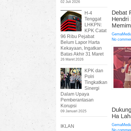
02 Juli 2026
Debat 
H-4
Hendri 
Tenggat
LHKPN:
Memim
KPK Catat
GemaMedia
96 Ribu Pejabat
No comme
Belum Lapor Harta
Kekayaan, Ingatkan
Batas Akhir 31 Maret
26 Maret 2026
KPK dan
Polri
Tingkatkan
Sinergi
Dalam Upaya
Pemberantasan
Korupsi
Dukung
09 Januari 2025
Ha Lah
GemaMedia
IKLAN
No comme