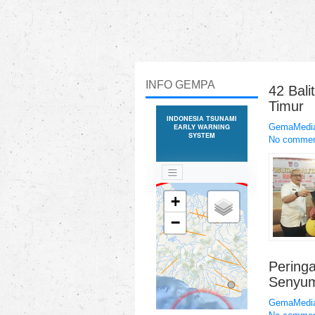
INFO GEMPA
42 Bali
Timur
GemaMedia
No comme
Pering
Senyum
GemaMedia