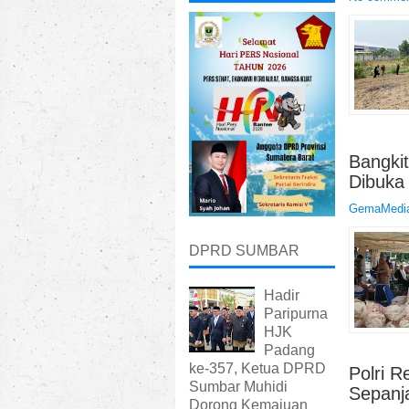
Bangki
Dibuka
GemaMedia
DPRD SUMBAR
Hadir
Paripurna
HJK
Padang
ke-357, Ketua DPRD
Polri R
Sumbar Muhidi
Sepanj
Dorong Kemajuan