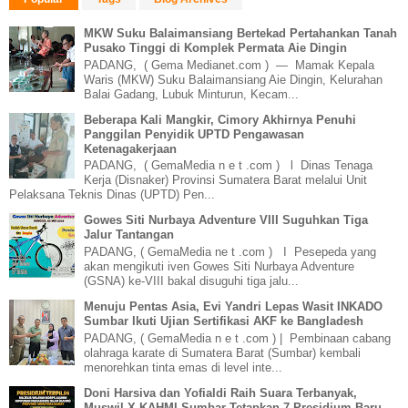
MKW Suku Balaimansiang Bertekad Pertahankan Tanah
Pusako Tinggi di Komplek Permata Aie Dingin
PADANG, ( Gema Medianet.com ) — Mamak Kepala
Waris (MKW) Suku Balaimansiang Aie Dingin, Kelurahan
Balai Gadang, Lubuk Minturun, Kecam...
Beberapa Kali Mangkir, Cimory Akhirnya Penuhi
Panggilan Penyidik UPTD Pengawasan
Ketenagakerjaan
PADANG, ( GemaMedia n e t .com ) l Dinas Tenaga
Kerja (Disnaker) Provinsi Sumatera Barat melalui Unit
Pelaksana Teknis Dinas (UPTD) Pen...
Gowes Siti Nurbaya Adventure VIII Suguhkan Tiga
Jalur Tantangan
PADANG, ( GemaMedia ne t .com ) I Pesepeda yang
akan mengikuti iven Gowes Siti Nurbaya Adventure
(GSNA) ke-VIII bakal disuguhi tiga jalu...
Menuju Pentas Asia, Evi Yandri Lepas Wasit INKADO
Sumbar Ikuti Ujian Sertifikasi AKF ke Bangladesh
PADANG, ( GemaMedia n e t .com ) | Pembinaan cabang
olahraga karate di Sumatera Barat (Sumbar) kembali
menorehkan tinta emas di level inte...
Doni Harsiva dan Yofialdi Raih Suara Terbanyak,
Muswil X KAHMI Sumbar Tetapkan 7 Presidium Baru