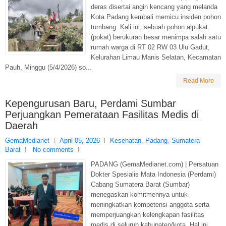
deras disertai angin kencang yang melanda
Kota Padang kembali memicu insiden pohon
tumbang. Kali ini, sebuah pohon alpukat
(pokat) berukuran besar menimpa salah satu
rumah warga di RT 02 RW 03 Ulu Gadut,
Kelurahan Limau Manis Selatan, Kecamatan
Pauh, Minggu (5/4/2026) so...
Read More
Kepengurusan Baru, Perdami Sumbar
Perjuangkan Pemerataan Fasilitas Medis di
Daerah
GemaMedianet
April 05, 2026
Kesehatan
,
Padang
,
Sumatera
Barat
No comments
PADANG (GemaMedianet.com) | Persatuan
Dokter Spesialis Mata Indonesia (Perdami)
Cabang Sumatera Barat (Sumbar)
menegaskan komitmennya untuk
meningkatkan kompetensi anggota serta
memperjuangkan kelengkapan fasilitas
medis di seluruh kabupaten/kota. Hal ini