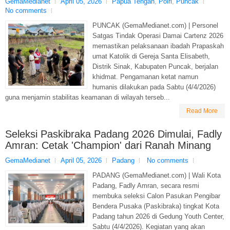
GemaMedianet
April 05, 2026
Papua Tengah
,
Polri
,
Puncak
No comments
PUNCAK (GemaMedianet.com) | Personel
Satgas Tindak Operasi Damai Cartenz 2026
memastikan pelaksanaan ibadah Prapaskah
umat Katolik di Gereja Santa Elisabeth,
Distrik Sinak, Kabupaten Puncak, berjalan
khidmat. Pengamanan ketat namun
humanis dilakukan pada Sabtu (4/4/2026)
guna menjamin stabilitas keamanan di wilayah terseb...
Read More
Seleksi Paskibraka Padang 2026 Dimulai, Fadly
Amran: Cetak 'Champion' dari Ranah Minang
GemaMedianet
April 05, 2026
Padang
No comments
PADANG (GemaMedianet.com) | Wali Kota
Padang, Fadly Amran, secara resmi
membuka seleksi Calon Pasukan Pengibar
Bendera Pusaka (Paskibraka) tingkat Kota
Padang tahun 2026 di Gedung Youth Center,
Sabtu (4/4/2026). Kegiatan yang akan