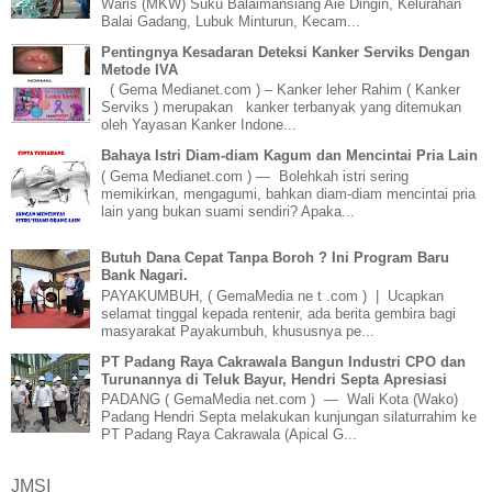
Waris (MKW) Suku Balaimansiang Aie Dingin, Kelurahan
Balai Gadang, Lubuk Minturun, Kecam...
Pentingnya Kesadaran Deteksi Kanker Serviks Dengan
Metode IVA
( Gema Medianet.com ) – Kanker leher Rahim ( Kanker
Serviks ) merupakan kanker terbanyak yang ditemukan
oleh Yayasan Kanker Indone...
Bahaya Istri Diam-diam Kagum dan Mencintai Pria Lain
( Gema Medianet.com ) — Bolehkah istri sering
memikirkan, mengagumi, bahkan diam-diam mencintai pria
lain yang bukan suami sendiri? Apaka...
Butuh Dana Cepat Tanpa Boroh ? Ini Program Baru
Bank Nagari.
PAYAKUMBUH, ( GemaMedia ne t .com ) | Ucapkan
selamat tinggal kepada rentenir, ada berita gembira bagi
masyarakat Payakumbuh, khususnya pe...
PT Padang Raya Cakrawala Bangun Industri CPO dan
Turunannya di Teluk Bayur, Hendri Septa Apresiasi
PADANG ( GemaMedia net.com ) — Wali Kota (Wako)
Padang Hendri Septa melakukan kunjungan silaturrahim ke
PT Padang Raya Cakrawala (Apical G...
JMSI