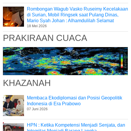
Rombongan Wagub Vasko Ruseimy Kecelakaan
di Surian, Mobil Ringsek saat Pulang Dinas,
Mario Syah Johan : Alhamdulilah Selamat
18 Mei 2026
PRAKIRAAN CUACA
KHAZANAH
Membaca Ekodiplomasi dan Posisi Geopolitik
Indonesia di Era Prabowo
07 Juni 2026
HPN : Ketika Kompetensi Menjadi Senjata, dan
Integritas Menjadi Barang Langka