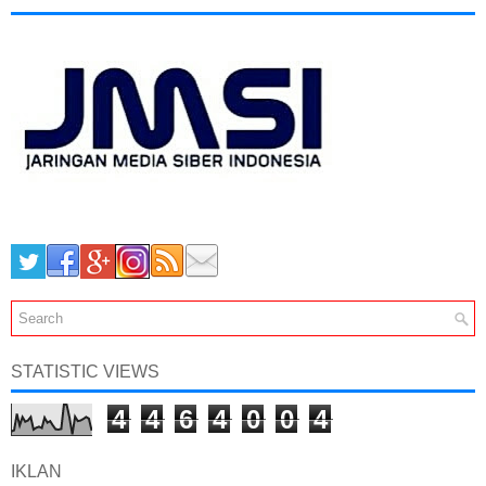
STATISTIC VIEWS
4
4
6
4
0
0
4
IKLAN