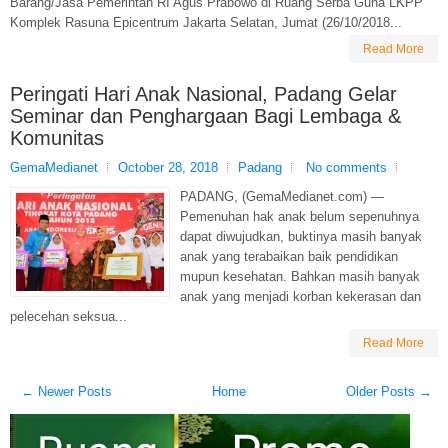
Barang/Jasa Pemerintah RI Agus Prabowo di Ruang Serba Guna LKPP
Komplek Rasuna Epicentrum Jakarta Selatan, Jumat (26/10/2018...
Read More
Peringati Hari Anak Nasional, Padang Gelar
Seminar dan Penghargaan Bagi Lembaga &
Komunitas
GemaMedianet
October 28, 2018
Padang
No comments
PADANG, (GemaMedianet.com) —
Pemenuhan hak anak belum sepenuhnya
dapat diwujudkan, buktinya masih banyak
anak yang terabaikan baik pendidikan
mupun kesehatan. Bahkan masih banyak
anak yang menjadi korban kekerasan dan
pelecehan seksua...
Read More
← Newer Posts
Home
Older Posts →