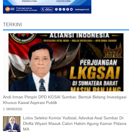
TERKINI
Andi Irman Pimpin DPD KGSAI Sumbar, Bentuk Bidang Investigasi
Khusus Kawal Aspirasi Publik
08/08/2026
Lolos Seleksi Komisi Yudisial, Advokat Asal Sumbar Dr.
Dhifla Wiyani Masuk Calon Hakim Agung Kamar Pidana
MA