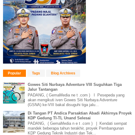
Popular
Tags
Blog Archives
Gowes Siti Nurbaya Adventure VIII Suguhkan Tiga
Jalur Tantangan
PADANG, ( GemaMedia ne t .com ) I Pesepeda yang
akan mengikuti iven Gowes Siti Nurbaya Adventure
(GSNA) ke-VIII bakal disuguhi tiga jalu...
Di Tangan PT Andica Parsaktian Abadi Akhirnya Proyek
KDP Gedung TI-TL Unand Selesai
PADANG, ( GemaMedia n e t .com ) | Kendati sempat
mandek beberapa tahun terakhir, proyek Pembangunan
KDP Gedung Teknik Industri dan Tek...