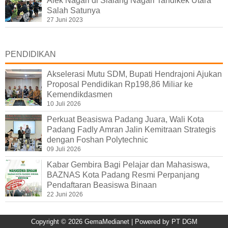
Alek Nagari di Sialang Nagari Tandikek Utara
Salah Satunya
27 Juni 2023
PENDIDIKAN
Akselerasi Mutu SDM, Bupati Hendrajoni Ajukan
Proposal Pendidikan Rp198,86 Miliar ke
Kemendikdasmen
10 Juli 2026
Perkuat Beasiswa Padang Juara, Wali Kota
Padang Fadly Amran Jalin Kemitraan Strategis
dengan Foshan Polytechnic
09 Juli 2026
Kabar Gembira Bagi Pelajar dan Mahasiswa,
BAZNAS Kota Padang Resmi Perpanjang
Pendaftaran Beasiswa Binaan
22 Juni 2026
Copyright ©
2026
GemaMedianet
| Powered by
PT DGM