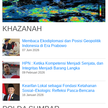
KHAZANAH
Membaca Ekodiplomasi dan Posisi Geopolitik
Indonesia di Era Prabowo
07 Juni 2026
HPN : Ketika Kompetensi Menjadi Senjata, dan
Integritas Menjadi Barang Langka
09 Februari 2026
Kearifan Lokal sebagai Fondasi Ketahanan
Sosial–Ekologis: Refleksi Pasca-Bencana
16 Januari 2026