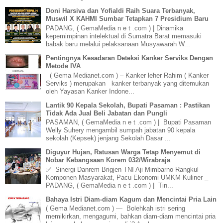
Doni Harsiva dan Yofialdi Raih Suara Terbanyak,
Muswil X KAHMI Sumbar Tetapkan 7 Presidium Baru
PADANG, ( GemaMedia n e t .com ) | Dinamika
kepemimpinan intelektual di Sumatra Barat memasuki
babak baru melalui pelaksanaan Musyawarah W...
Pentingnya Kesadaran Deteksi Kanker Serviks Dengan
Metode IVA
( Gema Medianet.com ) – Kanker leher Rahim ( Kanker
Serviks ) merupakan kanker terbanyak yang ditemukan
oleh Yayasan Kanker Indone...
Lantik 90 Kepala Sekolah, Bupati Pasaman : Pastikan
Tidak Ada Jual Beli Jabatan dan Pungli
PASAMAN, ( GemaMedia n e t .com ) | Bupati Pasaman
Welly Suhery mengambil sumpah jabatan 90 kepala
sekolah (Kepsek) jenjang Sekolah Dasar ...
Diguyur Hujan, Ratusan Warga Tetap Menyemut di
Nobar Kebangsaan Korem 032/Wirabraja
✅ Sinergi Danrem Brigjen TNI Aji Mimbarno Rangkul
Komponen Masyarakat, Pacu Ekonomi UMKM Kuliner _
PADANG, ( GemaMedia n e t .com ) | Tin...
Bahaya Istri Diam-diam Kagum dan Mencintai Pria Lain
( Gema Medianet.com ) — Bolehkah istri sering
memikirkan, mengagumi, bahkan diam-diam mencintai pria