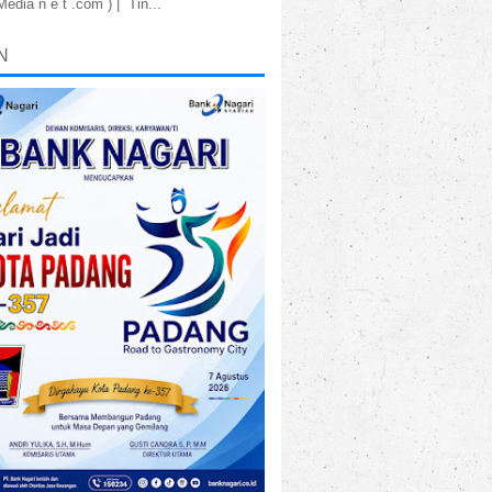
dia n e t .com ) | Tin...
N