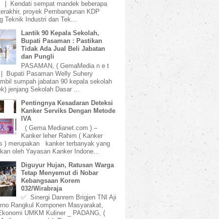
) | Kendati sempat mandek beberapa
terakhir, proyek Pembangunan KDP
 Teknik Industri dan Tek...
Lantik 90 Kepala Sekolah,
Bupati Pasaman : Pastikan
Tidak Ada Jual Beli Jabatan
dan Pungli
PASAMAN, ( GemaMedia n e t
 | Bupati Pasaman Welly Suhery
bil sumpah jabatan 90 kepala sekolah
k) jenjang Sekolah Dasar ...
Pentingnya Kesadaran Deteksi
Kanker Serviks Dengan Metode
IVA
( Gema Medianet.com ) –
Kanker leher Rahim ( Kanker
s ) merupakan kanker terbanyak yang
kan oleh Yayasan Kanker Indone...
Diguyur Hujan, Ratusan Warga
Tetap Menyemut di Nobar
Kebangsaan Korem
032/Wirabraja
✅ Sinergi Danrem Brigjen TNI Aji
rno Rangkul Komponen Masyarakat,
Ekonomi UMKM Kuliner _ PADANG, (