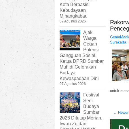
Kota Berbasis
Kebudayaan
Minangkabau
Rakorw
07 Agustus 2026
Penceg
Ajak
GemaMedia
Warga
Surakarta
Cegah
Potensi
Gangguan Sosial,
Ketua DPRD Sumbar
Muhidi Gelorakan
Budaya
Kewaspadaan Dini
07 Agustus 2026
untuk menc
Festival
Seni
Budaya
Sumbar
← Newer
2026 Ditutup Meriah,
Irwan Zuldani