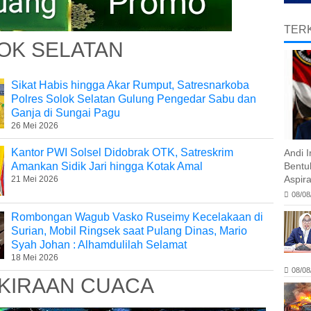
TERK
OK SELATAN
Sikat Habis hingga Akar Rumput, Satresnarkoba
Polres Solok Selatan Gulung Pengedar Sabu dan
Ganja di Sungai Pagu
26 Mei 2026
Kantor PWI Solsel Didobrak OTK, Satreskrim
Andi 
Amankan Sidik Jari hingga Kotak Amal
Bentu
Aspira
21 Mei 2026
08/08
Rombongan Wagub Vasko Ruseimy Kecelakaan di
Surian, Mobil Ringsek saat Pulang Dinas, Mario
Syah Johan : Alhamdulilah Selamat
18 Mei 2026
08/08
KIRAAN CUACA