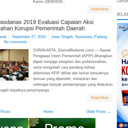
GemaMe
Kamis (26/9/2019...
Read More
IKLA
asdanas 2019 Evaluasi Capaian Aksi
ahan Korupsi Pemerintah Daerah
net
September 27, 2019
Jawa Tengah
,
Nusantara
,
Padang
,
No comments
SURAKARTA, (GemaMedianet.com) — Aparat
Pengawas Intern Pemerintah (APIP) diharapkan
dapat menjaga integritas dan profesionalitas,
serta mengubah cara pandang bahwa
efektivitas APIP dilihat dari bukan banyaknya
temuan yang diperoleh, melainkan dari
seberapa banyak pendampingan yang dilakukan
egah terjadinya penyimpanga...
Read More
 Posts
Home
Older Posts →