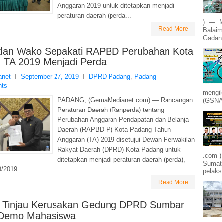
Anggaran 2019 untuk ditetapkan menjadi
peraturan daerah (perda...
) — M
Read More
Balaim
Gadang
an Wako Sepakati RAPBD Perubahan Kota
 TA 2019 Menjadi Perda
net
September 27, 2019
DPRD Padang
,
Padang
nts
mengik
PADANG, (GemaMedianet.com) — Rancangan
(GSNA)
Peraturan Daerah (Ranperda) tentang
Perubahan Anggaran Pendapatan dan Belanja
Daerah (RAPBD-P) Kota Padang Tahun
Anggaran (TA) 2019 disetujui Dewan Perwakilan
Rakyat Daerah (DPRD) Kota Padang untuk
.com )
ditetapkan menjadi peraturan daerah (perda),
Sumatr
/2019...
pelak
Read More
 Tinjau Kerusakan Gedung DPRD Sumbar
Demo Mahasiswa