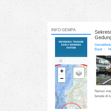
INFO GEMPA
Sekret
Gedung
GemaMedia
Barat
N
Namun masi
berada di 