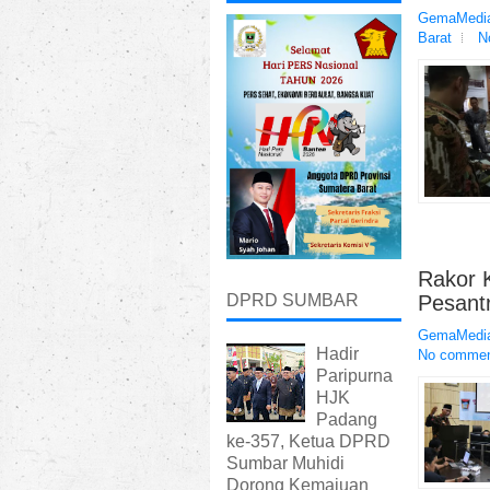
GemaMedia
Barat
N
Rakor K
Pesant
DPRD SUMBAR
GemaMedia
Hadir
No comme
Paripurna
HJK
Padang
ke-357, Ketua DPRD
Sumbar Muhidi
Dorong Kemajuan