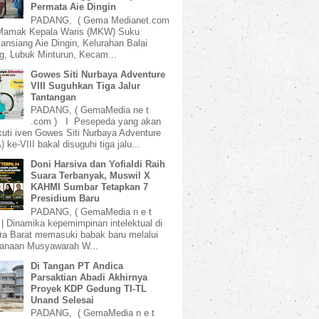
Permata Aie Dingin
PADANG, ( Gema Medianet.com
amak Kepala Waris (MKW) Suku
ansiang Aie Dingin, Kelurahan Balai
, Lubuk Minturun, Kecam...
Gowes Siti Nurbaya Adventure
VIII Suguhkan Tiga Jalur
Tantangan
PADANG, ( GemaMedia ne t
.com ) I Pesepeda yang akan
uti iven Gowes Siti Nurbaya Adventure
 ke-VIII bakal disuguhi tiga jalu...
Doni Harsiva dan Yofialdi Raih
Suara Terbanyak, Muswil X
KAHMI Sumbar Tetapkan 7
Presidium Baru
PADANG, ( GemaMedia n e t
 | Dinamika kepemimpinan intelektual di
a Barat memasuki babak baru melalui
sanaan Musyawarah W...
Di Tangan PT Andica
Parsaktian Abadi Akhirnya
Proyek KDP Gedung TI-TL
Unand Selesai
PADANG, ( GemaMedia n e t