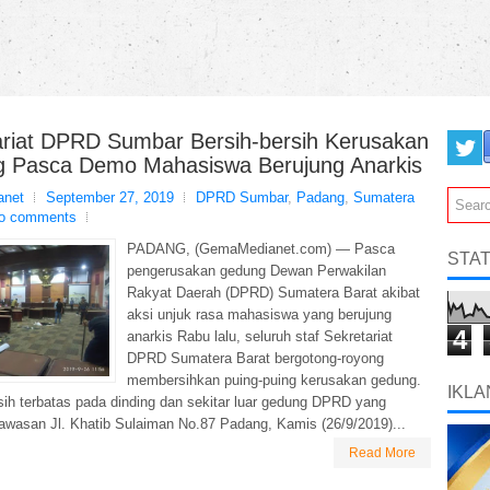
ariat DPRD Sumbar Bersih-bersih Kerusakan
 Pasca Demo Mahasiswa Berujung Anarkis
net
September 27, 2019
DPRD Sumbar
,
Padang
,
Sumatera
o comments
PADANG, (GemaMedianet.com) — Pasca
STAT
pengerusakan gedung Dewan Perwakilan
Rakyat Daerah (DPRD) Sumatera Barat akibat
aksi unjuk rasa mahasiswa yang berujung
4
anarkis Rabu lalu, seluruh staf Sekretariat
DPRD Sumatera Barat bergotong-royong
membersihkan puing-puing kerusakan gedung.
IKLA
h terbatas pada dinding dan sekitar luar gedung DPRD yang
kawasan Jl. Khatib Sulaiman No.87 Padang, Kamis (26/9/2019)...
Read More