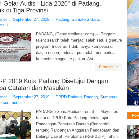
r Gelar Audisi “Lida 2020” di Padang,
k di Tiga Provinsi
net
September 27, 2019
Padang
,
Sumatera Barat
nts
PADANG, (GemaMedianet.com) — Program
talent search telah menjadi salah satu signature
program Indosiar. Tidak hanya kompetisi di
dalam negeri, Indosiar pun telah memperluas
kompetisi hingga ke penjuru Asi...
Read More
P 2019 Kota Padang Disetujui Dengan
pa Catatan dan Masukan
net
September 27, 2019
DPRD Padang
,
Padang
,
Sumatera
o comments
PADANG, (GemaMedianet.com) — Mayoritas
Pop
fraksi di DPRD Kota Padang menyetujui
Rancangan Peraturan Daerah (Ranperda)
tentang Rancangan Anggaran Pendapatan dan
Belanja Daerah Perubahan (RAPBD-P) Tahun