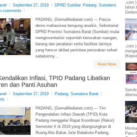
.com 
net
September 27, 2019
DPRD Sumbar
,
Padang
,
Sumatera
tahun 
o comments
Gedung
PADANG, (GemaMedianet.com) — Pasca
demo mahasiswa berujung anarkis, Sekretariat
DPRD Provinsi Sumatera Barat (Sumbar) mulai
menginventarisir sejumlah kerusakan ruangan,
barang dan peralatan serta fasilitas lainnya
.com )
yang hancur akibat peristiwa perusakan sehari
mengam
(Kepse
sebelumny...
Read More
endalikan Inflasi, TPID Padang Libatkan
ren dan Panti Asuhan
Servik
net
September 27, 2019
Padang
,
Sumatera Barat
ditemu
nts
PADANG, (GemaMedianet.com) — Tim
Pengendalian Inflasi Daerah (TPID) Kota
Padang menggelar Rapat Koordinasi (Rakor)
Semester II di 2019 yang dilangsungkan di
Mimba
Ruang Abu Bakar Ja'ar Balaikota Padang,
Pacu 