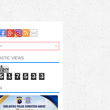
ISTIC VIEWS
5
1
7
5
3
3
N