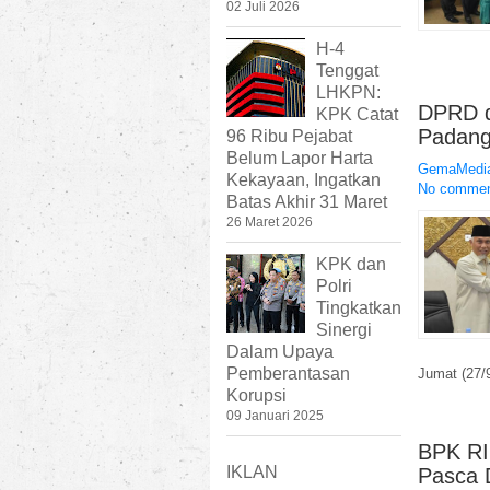
02 Juli 2026
H-4
Tenggat
LHKPN:
DPRD d
KPK Catat
Padang
96 Ribu Pejabat
Belum Lapor Harta
GemaMedia
Kekayaan, Ingatkan
No comme
Batas Akhir 31 Maret
26 Maret 2026
KPK dan
Polri
Tingkatkan
Sinergi
Dalam Upaya
Pemberantasan
Jumat (27/9
Korupsi
09 Januari 2025
BPK RI
IKLAN
Pasca 