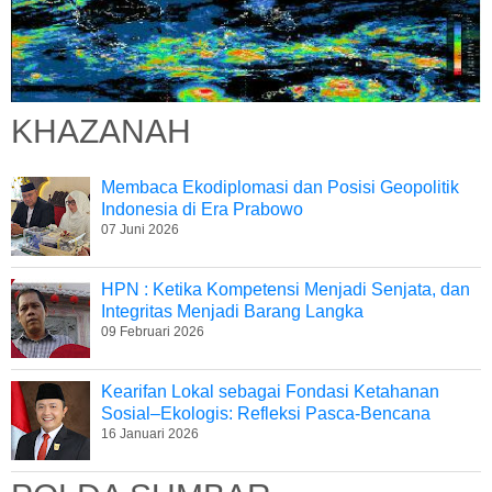
KHAZANAH
Membaca Ekodiplomasi dan Posisi Geopolitik
Indonesia di Era Prabowo
07 Juni 2026
HPN : Ketika Kompetensi Menjadi Senjata, dan
Integritas Menjadi Barang Langka
09 Februari 2026
Kearifan Lokal sebagai Fondasi Ketahanan
Sosial–Ekologis: Refleksi Pasca-Bencana
16 Januari 2026