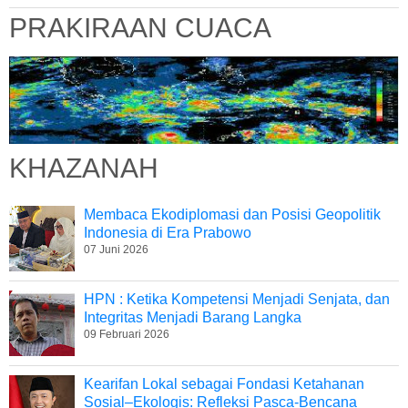
PRAKIRAAN CUACA
KHAZANAH
Membaca Ekodiplomasi dan Posisi Geopolitik
Indonesia di Era Prabowo
07 Juni 2026
HPN : Ketika Kompetensi Menjadi Senjata, dan
Integritas Menjadi Barang Langka
09 Februari 2026
Kearifan Lokal sebagai Fondasi Ketahanan
Sosial–Ekologis: Refleksi Pasca-Bencana