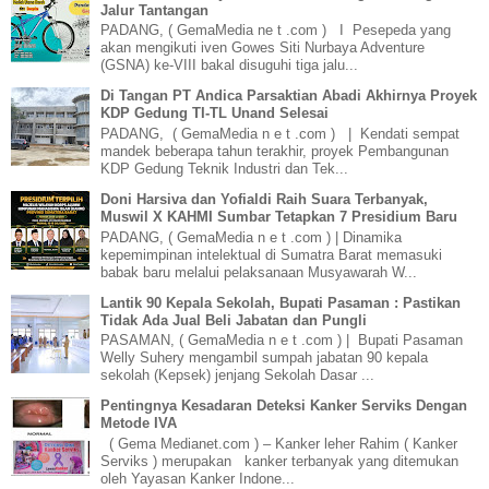
Jalur Tantangan
PADANG, ( GemaMedia ne t .com ) I Pesepeda yang
akan mengikuti iven Gowes Siti Nurbaya Adventure
(GSNA) ke-VIII bakal disuguhi tiga jalu...
Di Tangan PT Andica Parsaktian Abadi Akhirnya Proyek
KDP Gedung TI-TL Unand Selesai
PADANG, ( GemaMedia n e t .com ) | Kendati sempat
mandek beberapa tahun terakhir, proyek Pembangunan
KDP Gedung Teknik Industri dan Tek...
Doni Harsiva dan Yofialdi Raih Suara Terbanyak,
Muswil X KAHMI Sumbar Tetapkan 7 Presidium Baru
PADANG, ( GemaMedia n e t .com ) | Dinamika
kepemimpinan intelektual di Sumatra Barat memasuki
babak baru melalui pelaksanaan Musyawarah W...
Lantik 90 Kepala Sekolah, Bupati Pasaman : Pastikan
Tidak Ada Jual Beli Jabatan dan Pungli
PASAMAN, ( GemaMedia n e t .com ) | Bupati Pasaman
Welly Suhery mengambil sumpah jabatan 90 kepala
sekolah (Kepsek) jenjang Sekolah Dasar ...
Pentingnya Kesadaran Deteksi Kanker Serviks Dengan
Metode IVA
( Gema Medianet.com ) – Kanker leher Rahim ( Kanker
Serviks ) merupakan kanker terbanyak yang ditemukan
oleh Yayasan Kanker Indone...