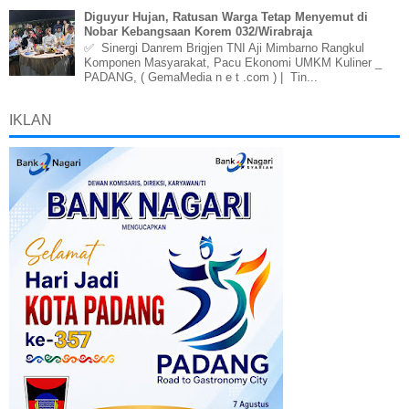
Diguyur Hujan, Ratusan Warga Tetap Menyemut di
Nobar Kebangsaan Korem 032/Wirabraja
✅ Sinergi Danrem Brigjen TNI Aji Mimbarno Rangkul
Komponen Masyarakat, Pacu Ekonomi UMKM Kuliner _
PADANG, ( GemaMedia n e t .com ) | Tin...
IKLAN