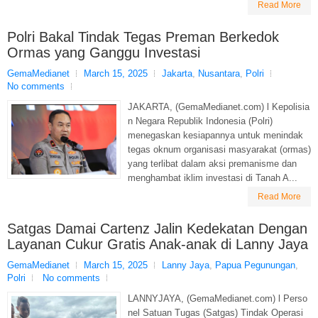
Read More
Polri Bakal Tindak Tegas Preman Berkedok
Ormas yang Ganggu Investasi
GemaMedianet
March 15, 2025
Jakarta
,
Nusantara
,
Polri
No comments
JAKARTA, (GemaMedianet.com) l Kepolisia
n Negara Republik Indonesia (Polri)
menegaskan kesiapannya untuk menindak
tegas oknum organisasi masyarakat (ormas)
yang terlibat dalam aksi premanisme dan
menghambat iklim investasi di Tanah A...
Read More
Satgas Damai Cartenz Jalin Kedekatan Dengan
Layanan Cukur Gratis Anak-anak di Lanny Jaya
GemaMedianet
March 15, 2025
Lanny Jaya
,
Papua Pegunungan
,
Polri
No comments
LANNYJAYA, (GemaMedianet.com) l Perso
nel Satuan Tugas (Satgas) Tindak Operasi