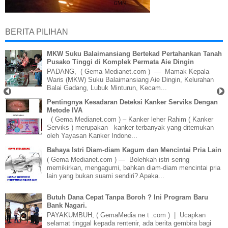
BERITA PILIHAN
MKW Suku Balaimansiang Bertekad Pertahankan Tanah
Pusako Tinggi di Komplek Permata Aie Dingin
PADANG, ( Gema Medianet.com ) — Mamak Kepala
Waris (MKW) Suku Balaimansiang Aie Dingin, Kelurahan
Balai Gadang, Lubuk Minturun, Kecam...
Pentingnya Kesadaran Deteksi Kanker Serviks Dengan
Metode IVA
( Gema Medianet.com ) – Kanker leher Rahim ( Kanker
Serviks ) merupakan kanker terbanyak yang ditemukan
oleh Yayasan Kanker Indone...
Bahaya Istri Diam-diam Kagum dan Mencintai Pria Lain
( Gema Medianet.com ) — Bolehkah istri sering
memikirkan, mengagumi, bahkan diam-diam mencintai pria
lain yang bukan suami sendiri? Apaka...
Butuh Dana Cepat Tanpa Boroh ? Ini Program Baru
Bank Nagari.
PAYAKUMBUH, ( GemaMedia ne t .com ) | Ucapkan
selamat tinggal kepada rentenir, ada berita gembira bagi