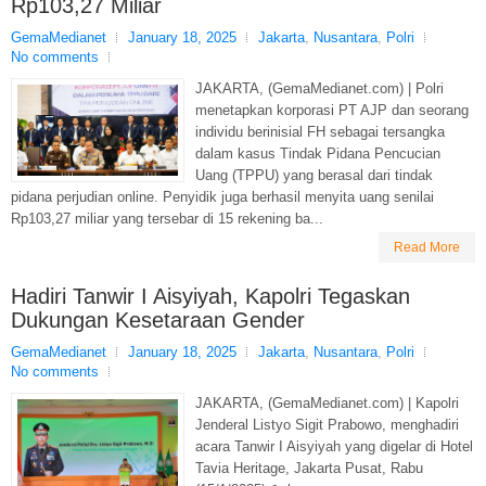
Rp103,27 Miliar
GemaMedianet
January 18, 2025
Jakarta
,
Nusantara
,
Polri
No comments
JAKARTA, (GemaMedianet.com) | Polri
menetapkan korporasi PT AJP dan seorang
individu berinisial FH sebagai tersangka
dalam kasus Tindak Pidana Pencucian
Uang (TPPU) yang berasal dari tindak
pidana perjudian online. Penyidik juga berhasil menyita uang senilai
Rp103,27 miliar yang tersebar di 15 rekening ba...
Read More
Hadiri Tanwir I Aisyiyah, Kapolri Tegaskan
Dukungan Kesetaraan Gender
GemaMedianet
January 18, 2025
Jakarta
,
Nusantara
,
Polri
No comments
JAKARTA, (GemaMedianet.com) | Kapolri
Jenderal Listyo Sigit Prabowo, menghadiri
acara Tanwir I Aisyiyah yang digelar di Hotel
Tavia Heritage, Jakarta Pusat, Rabu