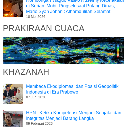
Rombongan Wagub Vasko Ruseimy Kecelakaan
di Surian, Mobil Ringsek saat Pulang Dinas,
Mario Syah Johan : Alhamdulilah Selamat
18 Mei 2026
PRAKIRAAN CUACA
KHAZANAH
Membaca Ekodiplomasi dan Posisi Geopolitik
Indonesia di Era Prabowo
07 Juni 2026
HPN : Ketika Kompetensi Menjadi Senjata, dan
Integritas Menjadi Barang Langka
09 Februari 2026