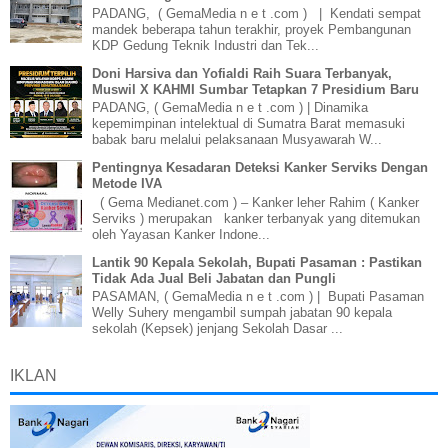
PADANG, ( GemaMedia n e t .com ) | Kendati sempat
mandek beberapa tahun terakhir, proyek Pembangunan
KDP Gedung Teknik Industri dan Tek...
Doni Harsiva dan Yofialdi Raih Suara Terbanyak,
Muswil X KAHMI Sumbar Tetapkan 7 Presidium Baru
PADANG, ( GemaMedia n e t .com ) | Dinamika
kepemimpinan intelektual di Sumatra Barat memasuki
babak baru melalui pelaksanaan Musyawarah W...
Pentingnya Kesadaran Deteksi Kanker Serviks Dengan
Metode IVA
( Gema Medianet.com ) – Kanker leher Rahim ( Kanker
Serviks ) merupakan kanker terbanyak yang ditemukan
oleh Yayasan Kanker Indone...
Lantik 90 Kepala Sekolah, Bupati Pasaman : Pastikan
Tidak Ada Jual Beli Jabatan dan Pungli
PASAMAN, ( GemaMedia n e t .com ) | Bupati Pasaman
Welly Suhery mengambil sumpah jabatan 90 kepala
sekolah (Kepsek) jenjang Sekolah Dasar ...
IKLAN