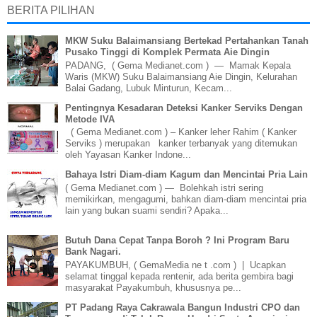
BERITA PILIHAN
MKW Suku Balaimansiang Bertekad Pertahankan Tanah
Pusako Tinggi di Komplek Permata Aie Dingin
PADANG, ( Gema Medianet.com ) — Mamak Kepala
Waris (MKW) Suku Balaimansiang Aie Dingin, Kelurahan
Balai Gadang, Lubuk Minturun, Kecam...
Pentingnya Kesadaran Deteksi Kanker Serviks Dengan
Metode IVA
( Gema Medianet.com ) – Kanker leher Rahim ( Kanker
Serviks ) merupakan kanker terbanyak yang ditemukan
oleh Yayasan Kanker Indone...
Bahaya Istri Diam-diam Kagum dan Mencintai Pria Lain
( Gema Medianet.com ) — Bolehkah istri sering
memikirkan, mengagumi, bahkan diam-diam mencintai pria
lain yang bukan suami sendiri? Apaka...
Butuh Dana Cepat Tanpa Boroh ? Ini Program Baru
Bank Nagari.
PAYAKUMBUH, ( GemaMedia ne t .com ) | Ucapkan
selamat tinggal kepada rentenir, ada berita gembira bagi
masyarakat Payakumbuh, khususnya pe...
PT Padang Raya Cakrawala Bangun Industri CPO dan