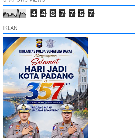
4
4
8
7
7
6
7
IKLAN