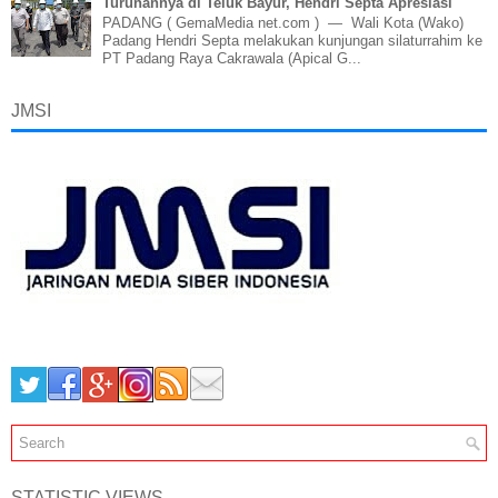
Turunannya di Teluk Bayur, Hendri Septa Apresiasi
PADANG ( GemaMedia net.com ) — Wali Kota (Wako)
Padang Hendri Septa melakukan kunjungan silaturrahim ke
PT Padang Raya Cakrawala (Apical G...
JMSI
STATISTIC VIEWS