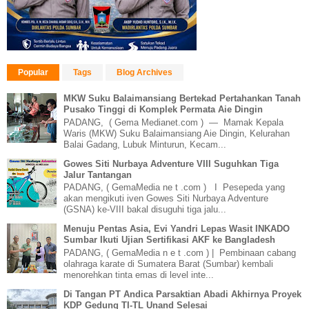
Popular
Tags
Blog Archives
MKW Suku Balaimansiang Bertekad Pertahankan Tanah
Pusako Tinggi di Komplek Permata Aie Dingin
PADANG, ( Gema Medianet.com ) — Mamak Kepala
Waris (MKW) Suku Balaimansiang Aie Dingin, Kelurahan
Balai Gadang, Lubuk Minturun, Kecam...
Gowes Siti Nurbaya Adventure VIII Suguhkan Tiga
Jalur Tantangan
PADANG, ( GemaMedia ne t .com ) I Pesepeda yang
akan mengikuti iven Gowes Siti Nurbaya Adventure
(GSNA) ke-VIII bakal disuguhi tiga jalu...
Menuju Pentas Asia, Evi Yandri Lepas Wasit INKADO
Sumbar Ikuti Ujian Sertifikasi AKF ke Bangladesh
PADANG, ( GemaMedia n e t .com ) | Pembinaan cabang
olahraga karate di Sumatera Barat (Sumbar) kembali
menorehkan tinta emas di level inte...
Di Tangan PT Andica Parsaktian Abadi Akhirnya Proyek
KDP Gedung TI-TL Unand Selesai