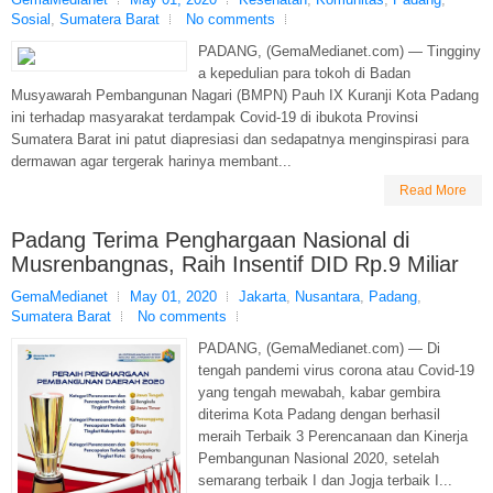
Sosial
,
Sumatera Barat
No comments
PADANG, (GemaMedianet.com) — Tingginy
a kepedulian para tokoh di Badan
Musyawarah Pembangunan Nagari (BMPN) Pauh IX Kuranji Kota Padang
ini terhadap masyarakat terdampak Covid-19 di ibukota Provinsi
Sumatera Barat ini patut diapresiasi dan sedapatnya menginspirasi para
dermawan agar tergerak harinya membant...
Read More
Padang Terima Penghargaan Nasional di
Musrenbangnas, Raih Insentif DID Rp.9 Miliar
GemaMedianet
May 01, 2020
Jakarta
,
Nusantara
,
Padang
,
Sumatera Barat
No comments
PADANG, (GemaMedianet.com) — Di
tengah pandemi virus corona atau Covid-19
yang tengah mewabah, kabar gembira
diterima Kota Padang dengan berhasil
meraih Terbaik 3 Perencanaan dan Kinerja
Pembangunan Nasional 2020, setelah
semarang terbaik I dan Jogja terbaik I...