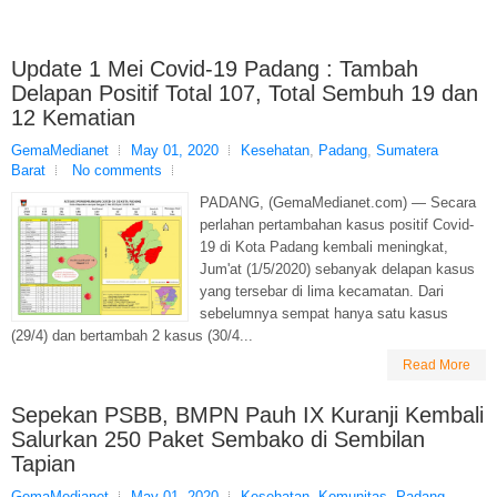
Update 1 Mei Covid-19 Padang : Tambah
Delapan Positif Total 107, Total Sembuh 19 dan
12 Kematian
GemaMedianet
May 01, 2020
Kesehatan
,
Padang
,
Sumatera
Barat
No comments
PADANG, (GemaMedianet.com) — Secara
perlahan pertambahan kasus positif Covid-
19 di Kota Padang kembali meningkat,
Jum'at (1/5/2020) sebanyak delapan kasus
yang tersebar di lima kecamatan. Dari
sebelumnya sempat hanya satu kasus
(29/4) dan bertambah 2 kasus (30/4...
Read More
Sepekan PSBB, BMPN Pauh IX Kuranji Kembali
Salurkan 250 Paket Sembako di Sembilan
Tapian
GemaMedianet
May 01, 2020
Kesehatan
,
Komunitas
,
Padang
,