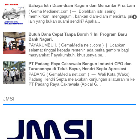
Bahaya Istri Diam-diam Kagum dan Mencintai Pria Lain
( Gema Medianet.com ) — Bolehkah istri sering
memikirkan, mengagumi, bahkan diam-diam mencintai pria
lain yang bukan suami sendiri? Apaka...
Butuh Dana Cepat Tanpa Boroh ? Ini Program Baru
Bank Nagari.
PAYAKUMBUH, ( GemaMedia ne t .com ) | Ucapkan
selamat tinggal kepada rentenir, ada berita gembira bagi
masyarakat Payakumbuh, khususnya pe...
PT Padang Raya Cakrawala Bangun Industri CPO dan
Turunannya di Teluk Bayur, Hendri Septa Apresiasi
PADANG ( GemaMedia net.com ) — Wali Kota (Wako)
Padang Hendri Septa melakukan kunjungan silaturrahim ke
PT Padang Raya Cakrawala (Apical G...
JMSI