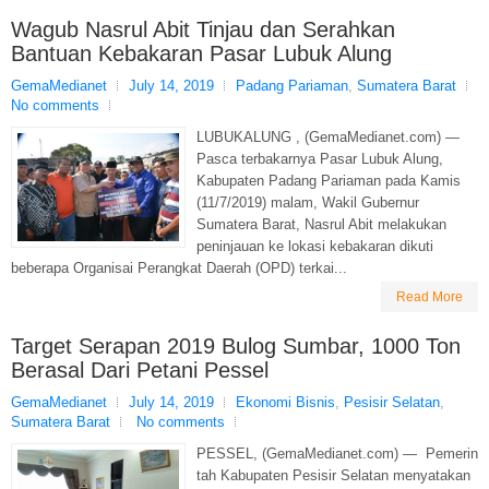
Wagub Nasrul Abit Tinjau dan Serahkan
Bantuan Kebakaran Pasar Lubuk Alung
GemaMedianet
July 14, 2019
Padang Pariaman
,
Sumatera Barat
No comments
LUBUKALUNG , (GemaMedianet.com) —
Pasca terbakarnya Pasar Lubuk Alung,
Kabupaten Padang Pariaman pada Kamis
(11/7/2019) malam, Wakil Gubernur
Sumatera Barat, Nasrul Abit melakukan
peninjauan ke lokasi kebakaran dikuti
beberapa Organisai Perangkat Daerah (OPD) terkai...
Read More
Target Serapan 2019 Bulog Sumbar, 1000 Ton
Berasal Dari Petani Pessel
GemaMedianet
July 14, 2019
Ekonomi Bisnis
,
Pesisir Selatan
,
Sumatera Barat
No comments
PESSEL, (GemaMedianet.com) — Pemerin
tah Kabupaten Pesisir Selatan menyatakan