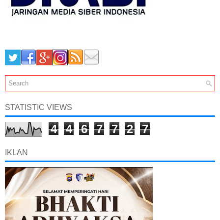
STATISTIC VIEWS
4
4
6
7
7
2
7
IKLAN