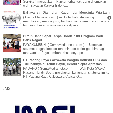
Serviks ) merupakan kanker terbanyak yang ditemukan
oleh Yayasan Kanker Indone...
Bahaya Istri Diam-diam Kagum dan Mencintai Pria Lain
( Gema Medianet.com ) — Bolehkah istri sering
memikirkan, mengagumi, bahkan diam-diam mencintai pria
lain yang bukan suami sendiri? Apaka...
Butuh Dana Cepat Tanpa Boroh ? Ini Program Baru
Bank Nagari.
PAYAKUMBUH, ( GemaMedia ne t .com ) | Ucapkan
selamat tinggal kepada rentenir, ada berita gembira bagi
masyarakat Payakumbuh, khususnya pe...
PT Padang Raya Cakrawala Bangun Industri CPO dan
Turunannya di Teluk Bayur, Hendri Septa Apresiasi
PADANG ( GemaMedia net.com ) — Wali Kota (Wako)
Padang Hendri Septa melakukan kunjungan silaturrahim ke
PT Padang Raya Cakrawala (Apical G...
JMSI