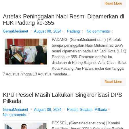
Read More
Artefak Peninggalan Nabi Resmi Dipamerkan di
HJK Padang ke-355
GemaMedianet
August 08, 2024
Padang
No comments
PADANG, (GemaMedianet.com) | Artefak
berupa peninggalan Nabi Muhammad SAW
resmi dipamerkan pada Hari Jadi Kota (HJK)
Padang ke-355. Pameran artefak itu
diadakan di Ruang Bagindo Aziz Chan, Balai
Kota Padang, Aie Pacah, mulai dari tanggal
7 Agustus hingga 13 Agustus mendata...
Read More
KPU Pessel Masih Lakukan Singkronisasi DPS
Pilkada
GemaMedianet
August 08, 2024
Pesisir Selatan
,
Pilkada
No comments
PESSEL, (GemaMedianet.com) | Komisi
Pemilihan Umum (KPU) Kabupaten Pesisir