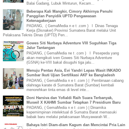
Balai Gadang, Lubuk Minturun, Kecam...
Beberapa Kali Mangkir, Cimory Akhirnya Penuhi
Panggilan Penyidik UPTD Pengawasan
Ketenagakerjaan
PADANG, ( GemaMedia n e t .com ) l Dinas Tenaga
Kerja (Disnaker) Provinsi Sumatera Barat melalui Unit
Pelaksana Teknis Dinas (UPTD) Pen...
Gowes Siti Nurbaya Adventure VIII Suguhkan Tiga
Jalur Tantangan
PADANG, ( GemaMedia ne t .com ) I Pesepeda yang
akan mengikuti iven Gowes Siti Nurbaya Adventure
(GSNA) ke-VIII bakal disuguhi tiga jalu...
Menuju Pentas Asia, Evi Yandri Lepas Wasit INKADO
Sumbar Ikuti Ujian Sertifikasi AKF ke Bangladesh
PADANG, ( GemaMedia n e t .com ) | Pembinaan cabang
olahraga karate di Sumatera Barat (Sumbar) kembali
menorehkan tinta emas di level inte...
Doni Harsiva dan Yofialdi Raih Suara Terbanyak,
Muswil X KAHMI Sumbar Tetapkan 7 Presidium Baru
PADANG, ( GemaMedia n e t .com ) | Dinamika
kepemimpinan intelektual di Sumatra Barat memasuki
babak baru melalui pelaksanaan Musyawarah W...
Bahaya Istri Diam-diam Kagum dan Mencintai Pria Lain