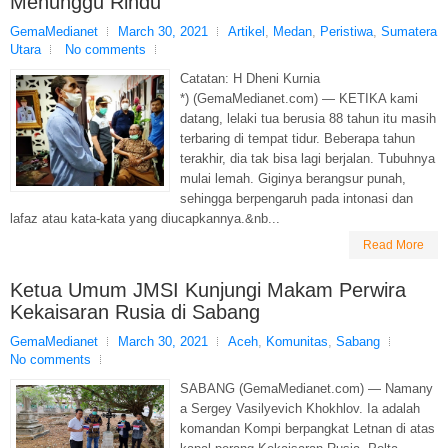
Menunggu Rindu
GemaMedianet
March 30, 2021
Artikel
,
Medan
,
Peristiwa
,
Sumatera
Utara
No comments
Catatan: H Dheni Kurnia
*) (GemaMedianet.com) — KETIKA kami
datang, lelaki tua berusia 88 tahun itu masih
terbaring di tempat tidur. Beberapa tahun
terakhir, dia tak bisa lagi berjalan. Tubuhnya
mulai lemah. Giginya berangsur punah,
sehingga berpengaruh pada intonasi dan
lafaz atau kata-kata yang diucapkannya.&nb...
Read More
Ketua Umum JMSI Kunjungi Makam Perwira
Kekaisaran Rusia di Sabang
GemaMedianet
March 30, 2021
Aceh
,
Komunitas
,
Sabang
No comments
SABANG (GemaMedianet.com) — Namany
a Sergey Vasilyevich Khokhlov. Ia adalah
komandan Kompi berpangkat Letnan di atas