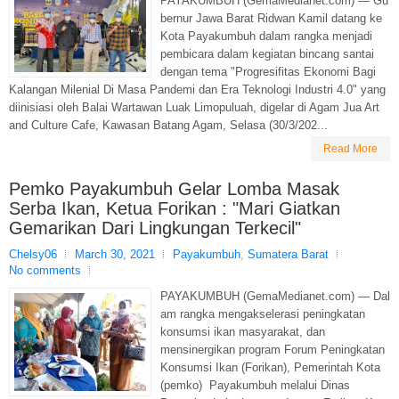
PAYAKUMBUH (GemaMedianet.com) — Gu
bernur Jawa Barat Ridwan Kamil datang ke
Kota Payakumbuh dalam rangka menjadi
pembicara dalam kegiatan bincang santai
dengan tema "Progresifitas Ekonomi Bagi
Kalangan Milenial Di Masa Pandemi dan Era Teknologi Industri 4.0" yang
diinisiasi oleh Balai Wartawan Luak Limopuluah, digelar di Agam Jua Art
and Culture Cafe, Kawasan Batang Agam, Selasa (30/3/202...
Read More
Pemko Payakumbuh Gelar Lomba Masak
Serba Ikan, Ketua Forikan : "Mari Giatkan
Gemarikan Dari Lingkungan Terkecil"
Chelsy06
March 30, 2021
Payakumbuh
,
Sumatera Barat
No comments
PAYAKUMBUH (GemaMedianet.com) — Dal
am rangka mengakselerasi peningkatan
konsumsi ikan masyarakat, dan
mensinergikan program Forum Peningkatan
Konsumsi Ikan (Forikan), Pemerintah Kota
(pemko) Payakumbuh melalui Dinas