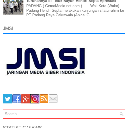
Turunannya di Teluk Bayur, Hendri Septa Apresiasi
PADANG ( GemaMedia net.com ) — Wali Kota (Wako)
Padang Hendri Septa melakukan kunjungan silaturrahim ke
PT Padang Raya Cakrawala (Apical G...
JMSI
STATISTIC VIEWS