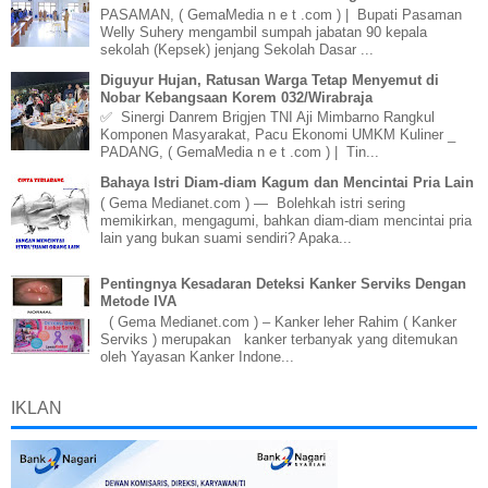
PASAMAN, ( GemaMedia n e t .com ) | Bupati Pasaman
Welly Suhery mengambil sumpah jabatan 90 kepala
sekolah (Kepsek) jenjang Sekolah Dasar ...
Diguyur Hujan, Ratusan Warga Tetap Menyemut di
Nobar Kebangsaan Korem 032/Wirabraja
✅ Sinergi Danrem Brigjen TNI Aji Mimbarno Rangkul
Komponen Masyarakat, Pacu Ekonomi UMKM Kuliner _
PADANG, ( GemaMedia n e t .com ) | Tin...
Bahaya Istri Diam-diam Kagum dan Mencintai Pria Lain
( Gema Medianet.com ) — Bolehkah istri sering
memikirkan, mengagumi, bahkan diam-diam mencintai pria
lain yang bukan suami sendiri? Apaka...
Pentingnya Kesadaran Deteksi Kanker Serviks Dengan
Metode IVA
( Gema Medianet.com ) – Kanker leher Rahim ( Kanker
Serviks ) merupakan kanker terbanyak yang ditemukan
oleh Yayasan Kanker Indone...
IKLAN