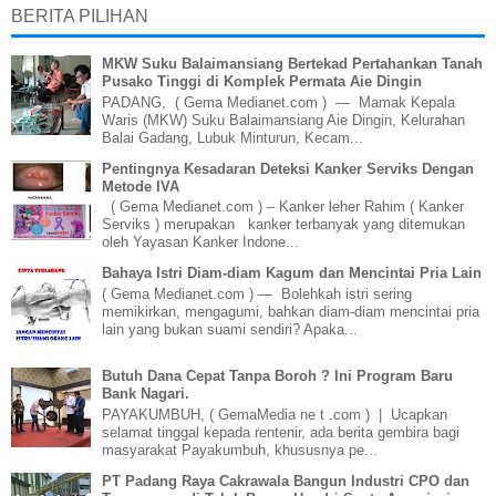
BERITA PILIHAN
MKW Suku Balaimansiang Bertekad Pertahankan Tanah
Pusako Tinggi di Komplek Permata Aie Dingin
PADANG, ( Gema Medianet.com ) — Mamak Kepala
Waris (MKW) Suku Balaimansiang Aie Dingin, Kelurahan
Balai Gadang, Lubuk Minturun, Kecam...
Pentingnya Kesadaran Deteksi Kanker Serviks Dengan
Metode IVA
( Gema Medianet.com ) – Kanker leher Rahim ( Kanker
Serviks ) merupakan kanker terbanyak yang ditemukan
oleh Yayasan Kanker Indone...
Bahaya Istri Diam-diam Kagum dan Mencintai Pria Lain
( Gema Medianet.com ) — Bolehkah istri sering
memikirkan, mengagumi, bahkan diam-diam mencintai pria
lain yang bukan suami sendiri? Apaka...
Butuh Dana Cepat Tanpa Boroh ? Ini Program Baru
Bank Nagari.
PAYAKUMBUH, ( GemaMedia ne t .com ) | Ucapkan
selamat tinggal kepada rentenir, ada berita gembira bagi
masyarakat Payakumbuh, khususnya pe...
PT Padang Raya Cakrawala Bangun Industri CPO dan