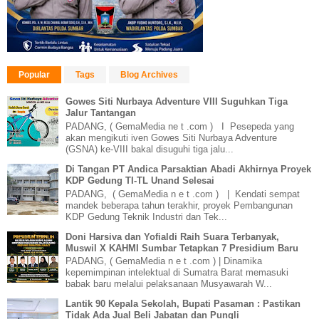
Popular
Tags
Blog Archives
Gowes Siti Nurbaya Adventure VIII Suguhkan Tiga
Jalur Tantangan
PADANG, ( GemaMedia ne t .com ) I Pesepeda yang
akan mengikuti iven Gowes Siti Nurbaya Adventure
(GSNA) ke-VIII bakal disuguhi tiga jalu...
Di Tangan PT Andica Parsaktian Abadi Akhirnya Proyek
KDP Gedung TI-TL Unand Selesai
PADANG, ( GemaMedia n e t .com ) | Kendati sempat
mandek beberapa tahun terakhir, proyek Pembangunan
KDP Gedung Teknik Industri dan Tek...
Doni Harsiva dan Yofialdi Raih Suara Terbanyak,
Muswil X KAHMI Sumbar Tetapkan 7 Presidium Baru
PADANG, ( GemaMedia n e t .com ) | Dinamika
kepemimpinan intelektual di Sumatra Barat memasuki
babak baru melalui pelaksanaan Musyawarah W...
Lantik 90 Kepala Sekolah, Bupati Pasaman : Pastikan
Tidak Ada Jual Beli Jabatan dan Pungli