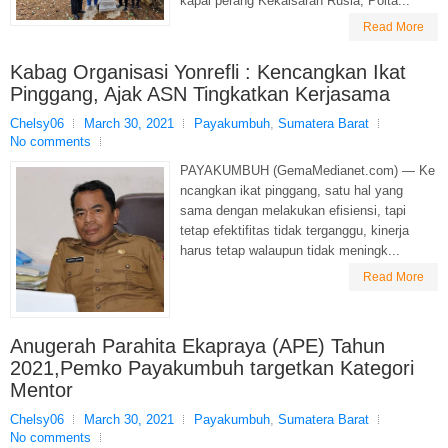
kapal perang Kekaisaran Rusia, Polta...
Read More
Kabag Organisasi Yonrefli : Kencangkan Ikat
Pinggang, Ajak ASN Tingkatkan Kerjasama
Chelsy06
March 30, 2021
Payakumbuh
,
Sumatera Barat
No comments
PAYAKUMBUH (GemaMedianet.com) — Ke
ncangkan ikat pinggang, satu hal yang
sama dengan melakukan efisiensi, tapi
tetap efektifitas tidak terganggu, kinerja
harus tetap walaupun tidak meningk...
Read More
Anugerah Parahita Ekapraya (APE) Tahun
2021,Pemko Payakumbuh targetkan Kategori
Mentor
Chelsy06
March 30, 2021
Payakumbuh
,
Sumatera Barat
No comments