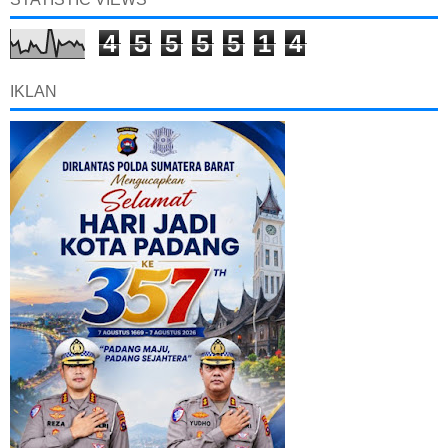
4
5
5
5
5
1
4
IKLAN