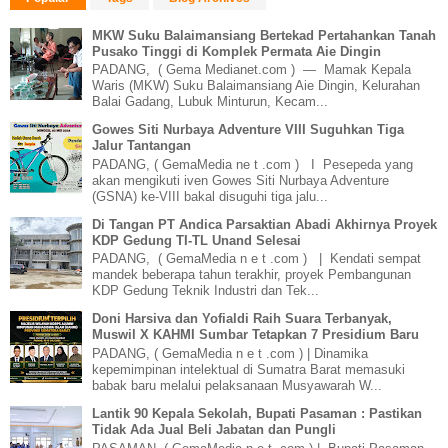
MKW Suku Balaimansiang Bertekad Pertahankan Tanah
Pusako Tinggi di Komplek Permata Aie Dingin
PADANG, ( Gema Medianet.com ) — Mamak Kepala
Waris (MKW) Suku Balaimansiang Aie Dingin, Kelurahan
Balai Gadang, Lubuk Minturun, Kecam...
Gowes Siti Nurbaya Adventure VIII Suguhkan Tiga
Jalur Tantangan
PADANG, ( GemaMedia ne t .com ) I Pesepeda yang
akan mengikuti iven Gowes Siti Nurbaya Adventure
(GSNA) ke-VIII bakal disuguhi tiga jalu...
Di Tangan PT Andica Parsaktian Abadi Akhirnya Proyek
KDP Gedung TI-TL Unand Selesai
PADANG, ( GemaMedia n e t .com ) | Kendati sempat
mandek beberapa tahun terakhir, proyek Pembangunan
KDP Gedung Teknik Industri dan Tek...
Doni Harsiva dan Yofialdi Raih Suara Terbanyak,
Muswil X KAHMI Sumbar Tetapkan 7 Presidium Baru
PADANG, ( GemaMedia n e t .com ) | Dinamika
kepemimpinan intelektual di Sumatra Barat memasuki
babak baru melalui pelaksanaan Musyawarah W...
Lantik 90 Kepala Sekolah, Bupati Pasaman : Pastikan
Tidak Ada Jual Beli Jabatan dan Pungli