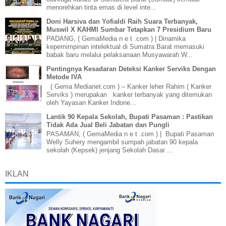
menorehkan tinta emas di level inte...
Doni Harsiva dan Yofialdi Raih Suara Terbanyak,
Muswil X KAHMI Sumbar Tetapkan 7 Presidium Baru
PADANG, ( GemaMedia n e t .com ) | Dinamika
kepemimpinan intelektual di Sumatra Barat memasuki
babak baru melalui pelaksanaan Musyawarah W...
Pentingnya Kesadaran Deteksi Kanker Serviks Dengan
Metode IVA
( Gema Medianet.com ) – Kanker leher Rahim ( Kanker
Serviks ) merupakan kanker terbanyak yang ditemukan
oleh Yayasan Kanker Indone...
Lantik 90 Kepala Sekolah, Bupati Pasaman : Pastikan
Tidak Ada Jual Beli Jabatan dan Pungli
PASAMAN, ( GemaMedia n e t .com ) | Bupati Pasaman
Welly Suhery mengambil sumpah jabatan 90 kepala
sekolah (Kepsek) jenjang Sekolah Dasar ...
IKLAN