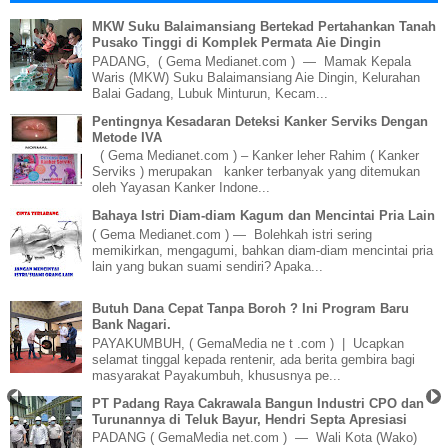
MKW Suku Balaimansiang Bertekad Pertahankan Tanah
Pusako Tinggi di Komplek Permata Aie Dingin
PADANG, ( Gema Medianet.com ) — Mamak Kepala
Waris (MKW) Suku Balaimansiang Aie Dingin, Kelurahan
Balai Gadang, Lubuk Minturun, Kecam...
Pentingnya Kesadaran Deteksi Kanker Serviks Dengan
Metode IVA
( Gema Medianet.com ) – Kanker leher Rahim ( Kanker
Serviks ) merupakan kanker terbanyak yang ditemukan
oleh Yayasan Kanker Indone...
Bahaya Istri Diam-diam Kagum dan Mencintai Pria Lain
( Gema Medianet.com ) — Bolehkah istri sering
memikirkan, mengagumi, bahkan diam-diam mencintai pria
lain yang bukan suami sendiri? Apaka...
Butuh Dana Cepat Tanpa Boroh ? Ini Program Baru
Bank Nagari.
PAYAKUMBUH, ( GemaMedia ne t .com ) | Ucapkan
selamat tinggal kepada rentenir, ada berita gembira bagi
masyarakat Payakumbuh, khususnya pe...
PT Padang Raya Cakrawala Bangun Industri CPO dan
Turunannya di Teluk Bayur, Hendri Septa Apresiasi
PADANG ( GemaMedia net.com ) — Wali Kota (Wako)