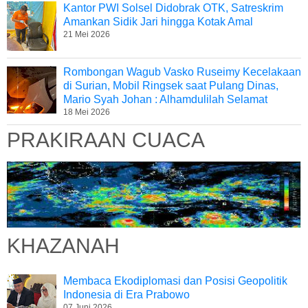
Kantor PWI Solsel Didobrak OTK, Satreskrim
Amankan Sidik Jari hingga Kotak Amal
21 Mei 2026
Rombongan Wagub Vasko Ruseimy Kecelakaan
di Surian, Mobil Ringsek saat Pulang Dinas,
Mario Syah Johan : Alhamdulilah Selamat
18 Mei 2026
PRAKIRAAN CUACA
KHAZANAH
Membaca Ekodiplomasi dan Posisi Geopolitik
Indonesia di Era Prabowo
07 Juni 2026