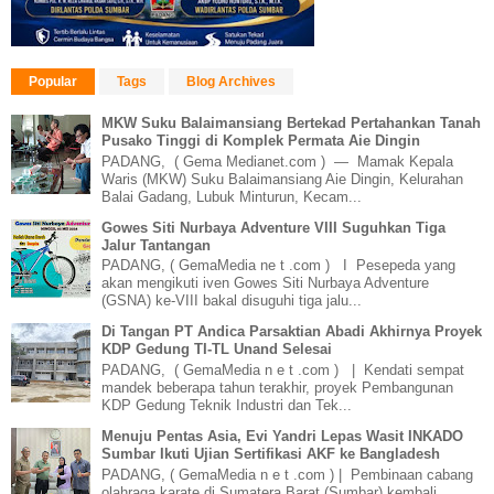
Popular
Tags
Blog Archives
MKW Suku Balaimansiang Bertekad Pertahankan Tanah
Pusako Tinggi di Komplek Permata Aie Dingin
PADANG, ( Gema Medianet.com ) — Mamak Kepala
Waris (MKW) Suku Balaimansiang Aie Dingin, Kelurahan
Balai Gadang, Lubuk Minturun, Kecam...
Gowes Siti Nurbaya Adventure VIII Suguhkan Tiga
Jalur Tantangan
PADANG, ( GemaMedia ne t .com ) I Pesepeda yang
akan mengikuti iven Gowes Siti Nurbaya Adventure
(GSNA) ke-VIII bakal disuguhi tiga jalu...
Di Tangan PT Andica Parsaktian Abadi Akhirnya Proyek
KDP Gedung TI-TL Unand Selesai
PADANG, ( GemaMedia n e t .com ) | Kendati sempat
mandek beberapa tahun terakhir, proyek Pembangunan
KDP Gedung Teknik Industri dan Tek...
Menuju Pentas Asia, Evi Yandri Lepas Wasit INKADO
Sumbar Ikuti Ujian Sertifikasi AKF ke Bangladesh
PADANG, ( GemaMedia n e t .com ) | Pembinaan cabang
olahraga karate di Sumatera Barat (Sumbar) kembali