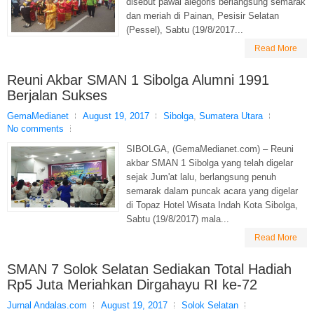
disebut pawai alegoris berlangsung semarak
dan meriah di Painan, Pesisir Selatan
(Pessel), Sabtu (19/8/2017...
Read More
Reuni Akbar SMAN 1 Sibolga Alumni 1991
Berjalan Sukses
GemaMedianet
August 19, 2017
Sibolga
,
Sumatera Utara
No comments
SIBOLGA, (GemaMedianet.com) – Reuni
akbar SMAN 1 Sibolga yang telah digelar
sejak Jum'at lalu, berlangsung penuh
semarak dalam puncak acara yang digelar
di Topaz Hotel Wisata Indah Kota Sibolga,
Sabtu (19/8/2017) mala...
Read More
SMAN 7 Solok Selatan Sediakan Total Hadiah
Rp5 Juta Meriahkan Dirgahayu RI ke-72
Jurnal Andalas.com
August 19, 2017
Solok Selatan