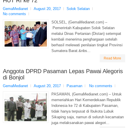
HUT RI ke 72
GemaMedianet
August 20, 2017
Solok Selatan
No comments
SOLSEL, (GemaMedianet.com) –
Pemerintah Kabupaten Solok Selatan
melalui Dinas Pertanian (Distan) setempat
kembali menerima penghargaan setelah
berhasil melewati penilaian tingkat Provinsi
Sumatera Barat.&nbs...
Read More
Anggota DPRD Pasaman Lepas Pawai Alegoris
di Bonjol
GemaMedianet
August 20, 2017
Pasaman
No comments
PASAMAN, (GemaMedianet.com) – Untuk
memeriahkan Hari Kemerdekaan Republik
Indonesia ke 72 di Kabupaten Pasaman,
tidak hanya terpusat di Ibukota Lubuk
Sikaping saja, namun di seluruh kecamatan
juga melaksanakan pawai alegori...