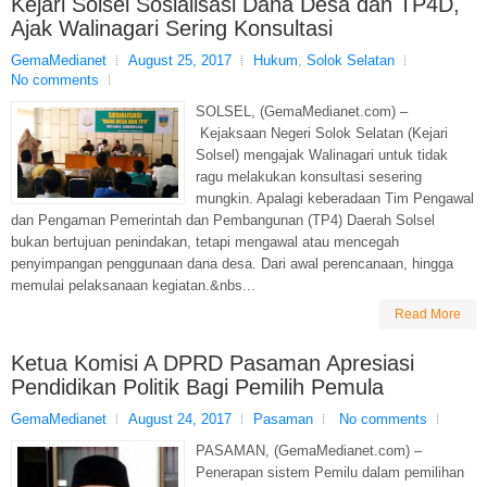
Kejari Solsel Sosialisasi Dana Desa dan TP4D,
Ajak Walinagari Sering Konsultasi
GemaMedianet
August 25, 2017
Hukum
,
Solok Selatan
No comments
SOLSEL, (GemaMedianet.com) –
Kejaksaan Negeri Solok Selatan (Kejari
Solsel) mengajak Walinagari untuk tidak
ragu melakukan konsultasi sesering
mungkin. Apalagi keberadaan Tim Pengawal
dan Pengaman Pemerintah dan Pembangunan (TP4) Daerah Solsel
bukan bertujuan penindakan, tetapi mengawal atau mencegah
penyimpangan penggunaan dana desa. Dari awal perencanaan, hingga
memulai pelaksanaan kegiatan.&nbs...
Read More
Ketua Komisi A DPRD Pasaman Apresiasi
Pendidikan Politik Bagi Pemilih Pemula
GemaMedianet
August 24, 2017
Pasaman
No comments
PASAMAN, (GemaMedianet.com) –
Penerapan sistem Pemilu dalam pemilihan