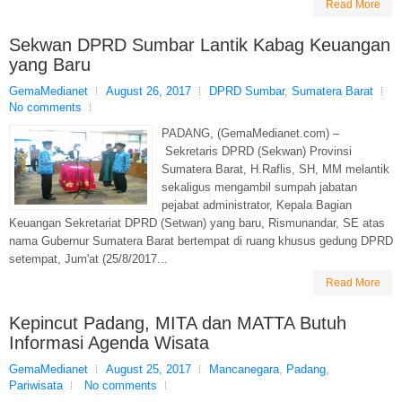
Read More
Sekwan DPRD Sumbar Lantik Kabag Keuangan
yang Baru
GemaMedianet
August 26, 2017
DPRD Sumbar
,
Sumatera Barat
No comments
PADANG, (GemaMedianet.com) –
Sekretaris DPRD (Sekwan) Provinsi
Sumatera Barat, H.Raflis, SH, MM melantik
sekaligus mengambil sumpah jabatan
pejabat administrator, Kepala Bagian
Keuangan Sekretariat DPRD (Setwan) yang baru, Rismunandar, SE atas
nama Gubernur Sumatera Barat bertempat di ruang khusus gedung DPRD
setempat, Jum'at (25/8/2017...
Read More
Kepincut Padang, MITA dan MATTA Butuh
Informasi Agenda Wisata
GemaMedianet
August 25, 2017
Mancanegara
,
Padang
,
Pariwisata
No comments