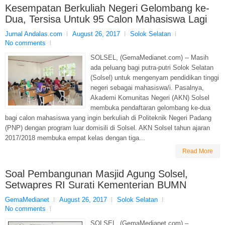
Kesempatan Berkuliah Negeri Gelombang ke-
Dua, Tersisa Untuk 95 Calon Mahasiswa Lagi
Jurnal Andalas.com
August 26, 2017
Solok Selatan
No comments
SOLSEL, (GemaMedianet.com) -- Masih
ada peluang bagi putra-putri Solok Selatan
(Solsel) untuk mengenyam pendidikan tinggi
negeri sebagai mahasiswa/i. Pasalnya,
Akademi Komunitas Negeri (AKN) Solsel
membuka pendaftaran gelombang ke-dua
bagi calon mahasiswa yang ingin berkuliah di Politeknik Negeri Padang
(PNP) dengan program luar domisili di Solsel. AKN Solsel tahun ajaran
2017/2018 membuka empat kelas dengan tiga...
Read More
Soal Pembangunan Masjid Agung Solsel,
Setwapres RI Surati Kementerian BUMN
GemaMedianet
August 26, 2017
Solok Selatan
No comments
SOLSEL, (GemaMedianet.com) –