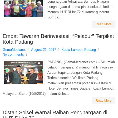
penghargaan Adiwiyata Sumbar. Piagam
penghargaan diterima pihak sekolah ketika
momen HUT RI ke-72 di kantor gubernur
Sumba...
Read More
Empat Tawaran Berinvestasi, “Pelabur” Terpikat
Kota Padang
GemaMedianet
August 21, 2017
Kuala Lumpur
,
Padang
No comments
PADANG, (GemaMedianet.com) – Sejumlah
pelabur (pengusaha) maupun ahli niaga se-
Asean terpikat dengan Kota Padang.
Terlebih setelah Walikota Padang
melakukan presentasi potensi investasi di
Hotel Berjaya Times Square, Kuala Lumpur,
Malaysia, Sabtu (19/8/2017) malam.&nbs...
Read More
Distan Solsel Warnai Raihan Penghargaan di