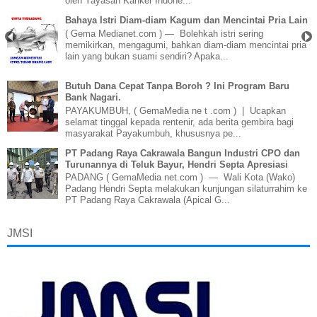
oleh Yayasan Kanker Indone...
Bahaya Istri Diam-diam Kagum dan Mencintai Pria Lain
( Gema Medianet.com ) — Bolehkah istri sering
memikirkan, mengagumi, bahkan diam-diam mencintai pria
lain yang bukan suami sendiri? Apaka...
Butuh Dana Cepat Tanpa Boroh ? Ini Program Baru
Bank Nagari.
PAYAKUMBUH, ( GemaMedia ne t .com ) | Ucapkan
selamat tinggal kepada rentenir, ada berita gembira bagi
masyarakat Payakumbuh, khususnya pe...
PT Padang Raya Cakrawala Bangun Industri CPO dan
Turunannya di Teluk Bayur, Hendri Septa Apresiasi
PADANG ( GemaMedia net.com ) — Wali Kota (Wako)
Padang Hendri Septa melakukan kunjungan silaturrahim ke
PT Padang Raya Cakrawala (Apical G...
JMSI