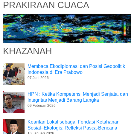
PRAKIRAAN CUACA
KHAZANAH
Membaca Ekodiplomasi dan Posisi Geopolitik
Indonesia di Era Prabowo
07 Juni 2026
HPN : Ketika Kompetensi Menjadi Senjata, dan
Integritas Menjadi Barang Langka
09 Februari 2026
Kearifan Lokal sebagai Fondasi Ketahanan
Sosial–Ekologis: Refleksi Pasca-Bencana
16 Januari 2026