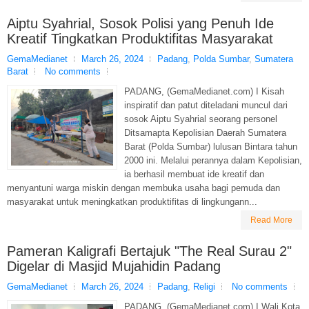
Aiptu Syahrial, Sosok Polisi yang Penuh Ide
Kreatif Tingkatkan Produktifitas Masyarakat
GemaMedianet
March 26, 2024
Padang
,
Polda Sumbar
,
Sumatera
Barat
No comments
PADANG, (GemaMedianet.com) I Kisah
inspiratif dan patut diteladani muncul dari
sosok Aiptu Syahrial seorang personel
Ditsamapta Kepolisian Daerah Sumatera
Barat (Polda Sumbar) lulusan Bintara tahun
2000 ini. Melalui perannya dalam Kepolisian,
ia berhasil membuat ide kreatif dan
menyantuni warga miskin dengan membuka usaha bagi pemuda dan
masyarakat untuk meningkatkan produktifitas di lingkungann...
Read More
Pameran Kaligrafi Bertajuk "The Real Surau 2"
Digelar di Masjid Mujahidin Padang
GemaMedianet
March 26, 2024
Padang
,
Religi
No comments
PADANG, (GemaMedianet.com) I Wali Kota