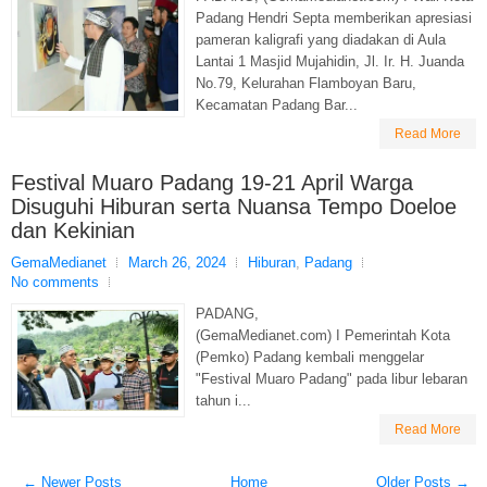
Padang Hendri Septa memberikan apresiasi
pameran kaligrafi yang diadakan di Aula
Lantai 1 Masjid Mujahidin, Jl. Ir. H. Juanda
No.79, Kelurahan Flamboyan Baru,
Kecamatan Padang Bar...
Read More
Festival Muaro Padang 19-21 April Warga
Disuguhi Hiburan serta Nuansa Tempo Doeloe
dan Kekinian
GemaMedianet
March 26, 2024
Hiburan
,
Padang
No comments
PADANG,
(GemaMedianet.com) I Pemerintah Kota
(Pemko) Padang kembali menggelar
"Festival Muaro Padang" pada libur lebaran
tahun i...
Read More
← Newer Posts
Home
Older Posts →