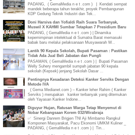
PADANG, ( GemaMedia n e t .com ) | Kendati sempat
mandek beberapa tahun terakhir, proyek Pembangunan
KDP Gedung Teknik Industri dan Tek...
Doni Harsiva dan Yofialdi Raih Suara Terbanyak,
Muswil X KAHMI Sumbar Tetapkan 7 Presidium Baru
PADANG, ( GemaMedia n e t .com ) | Dinamika
kepemimpinan intelektual di Sumatra Barat memasuki
babak baru melalui pelaksanaan Musyawarah W...
Lantik 90 Kepala Sekolah, Bupati Pasaman : Pastikan
Tidak Ada Jual Beli Jabatan dan Pungli
PASAMAN, ( GemaMedia n e t .com ) | Bupati Pasaman
Welly Suhery mengambil sumpah jabatan 90 kepala
sekolah (Kepsek) jenjang Sekolah Dasar ...
Pentingnya Kesadaran Deteksi Kanker Serviks Dengan
Metode IVA
( Gema Medianet.com ) – Kanker leher Rahim ( Kanker
Serviks ) merupakan kanker terbanyak yang ditemukan
oleh Yayasan Kanker Indone...
Diguyur Hujan, Ratusan Warga Tetap Menyemut di
Nobar Kebangsaan Korem 032/Wirabraja
✅ Sinergi Danrem Brigjen TNI Aji Mimbarno Rangkul
Komponen Masyarakat, Pacu Ekonomi UMKM Kuliner _
PADANG, ( GemaMedia n e t .com ) | Tin...