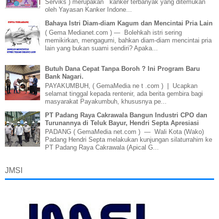
Serviks ) merupakan kanker terbanyak yang ditemukan
oleh Yayasan Kanker Indone...
Bahaya Istri Diam-diam Kagum dan Mencintai Pria Lain
( Gema Medianet.com ) — Bolehkah istri sering
memikirkan, mengagumi, bahkan diam-diam mencintai pria
lain yang bukan suami sendiri? Apaka...
Butuh Dana Cepat Tanpa Boroh ? Ini Program Baru
Bank Nagari.
PAYAKUMBUH, ( GemaMedia ne t .com ) | Ucapkan
selamat tinggal kepada rentenir, ada berita gembira bagi
masyarakat Payakumbuh, khususnya pe...
PT Padang Raya Cakrawala Bangun Industri CPO dan
Turunannya di Teluk Bayur, Hendri Septa Apresiasi
PADANG ( GemaMedia net.com ) — Wali Kota (Wako)
Padang Hendri Septa melakukan kunjungan silaturrahim ke
PT Padang Raya Cakrawala (Apical G...
JMSI