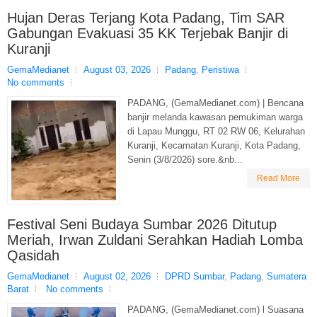
Hujan Deras Terjang Kota Padang, Tim SAR
Gabungan Evakuasi 35 KK Terjebak Banjir di
Kuranji
GemaMedianet
August 03, 2026
Padang
,
Peristiwa
No comments
PADANG, (GemaMedianet.com) | Bencana
banjir melanda kawasan pemukiman warga
di Lapau Munggu, RT 02 RW 06, Kelurahan
Kuranji, Kecamatan Kuranji, Kota Padang,
Senin (3/8/2026) sore.&nb...
Read More
Festival Seni Budaya Sumbar 2026 Ditutup
Meriah, Irwan Zuldani Serahkan Hadiah Lomba
Qasidah
GemaMedianet
August 02, 2026
DPRD Sumbar
,
Padang
,
Sumatera
Barat
No comments
PADANG, (GemaMedianet.com) l Suasana