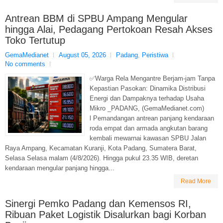
Antrean BBM di SPBU Ampang Mengular
hingga Alai, Pedagang Pertokoan Resah Akses
Toko Tertutup
GemaMedianet
August 05, 2026
Padang
,
Peristiwa
No comments
✅Warga Rela Mengantre Berjam-jam Tanpa
Kepastian Pasokan: Dinamika Distribusi
Energi dan Dampaknya terhadap Usaha
Mikro _PADANG, (GemaMedianet.com)
l Pemandangan antrean panjang kendaraan
roda empat dan armada angkutan barang
kembali mewarnai kawasan SPBU Jalan
Raya Ampang, Kecamatan Kuranji, Kota Padang, Sumatera Barat,
Selasa Selasa malam (4/8/2026). Hingga pukul 23.35 WIB, deretan
kendaraan mengular panjang hingga...
Read More
Sinergi Pemko Padang dan Kemensos RI,
Ribuan Paket Logistik Disalurkan bagi Korban