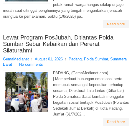
petak rumah warga hangus dilalap si jago
merah saat ditinggal penghuninya yang tengah mengantarkan jenazah
orangtua ke pemakaman, Sabtu (1/8/2026) pa...
Read More
Lewat Program PosJubah, Ditlantas Polda
Sumbar Sebar Kebaikan dan Pererat
Silaturahmi
GemaMedianet
August 01, 2026
Padang
,
Polda Sumbar
,
Sumatera
Barat
No comments
PADANG, (GemaMedianet.com)
| Memperkuat hubungan emosional serta
memupuk semangat kepedulian terhadap
sesama, Direktorat Lalu Lintas (Ditlantas)
Polda Sumatera Barat kembali menggelar
kegiatan sosial bertajuk PosJubah (Polantas
Sedekah Jumat Berkah) di Kota Padang,
Jum'at (31/7/202...
Read More