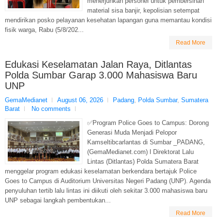
menerjunkan personel untuk pembersihan
material sisa banjir, kepolisian setempat
mendirikan posko pelayanan kesehatan lapangan guna memantau kondisi
fisik warga, Rabu (5/8/202...
Read More
Edukasi Keselamatan Jalan Raya, Ditlantas
Polda Sumbar Garap 3.000 Mahasiswa Baru
UNP
GemaMedianet
August 06, 2026
Padang
,
Polda Sumbar
,
Sumatera
Barat
No comments
✅Program Police Goes to Campus: Dorong
Generasi Muda Menjadi Pelopor
Kamseltibcarlantas di Sumbar _PADANG,
(GemaMedianet.com) l Direktorat Lalu
Lintas (Ditlantas) Polda Sumatera Barat
menggelar program edukasi keselamatan berkendara bertajuk Police
Goes to Campus di Auditorium Universitas Negeri Padang (UNP). Agenda
penyuluhan tertib lalu lintas ini diikuti oleh sekitar 3.000 mahasiswa baru
UNP sebagai langkah pembentukan...
Read More