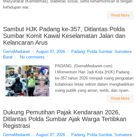
Masyarakat (Kamtibmas), stabilitas sosial, serta keharmonisan di tengah
kehidupan war...
Read More
Sambut HJK Padang ke-357, Ditlantas Polda
Sumbar Komit Kawal Keselamatan Jalan dan
Kelancaran Arus
GemaMedianet
August 07, 2026
Padang
,
Polda Sumbar
,
Sumatera
Barat
No comments
PADANG, (GemaMedianet.com)
l Momentum Hari Jadi Kota (HJK) Padang
ke-357 tahun 2026 menjadi ruang penguatan
kolaborasi lintas sektor dalam menghadirkan
ruang publik yang aman, tertib, dan nyam...
Read More
Dukung Pemutihan Pajak Kendaraan 2026,
Ditlantas Polda Sumbar Ajak Warga Tertibkan
Registrasi
GemaMedianet
August 07, 2026
Padang
,
Polda Sumbar
,
Sumatera