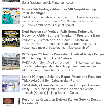
Balai Gadang, Lubuk Minturun, Kecam...
Gowes Siti Nurbaya Adventure VIII Suguhkan Tiga
Jalur Tantangan
PADANG, ( GemaMedia ne t .com ) I Pesepeda yang
akan mengikuti iven Gowes Siti Nurbaya Adventure
(GSNA) ke-VIII bakal disuguhi tiga jalu...
Doni Harsiva dan Yofialdi Raih Suara Terbanyak,
Muswil X KAHMI Sumbar Tetapkan 7 Presidium Baru
PADANG, ( GemaMedia n e t .com ) | Dinamika
kepemimpinan intelektual di Sumatra Barat memasuki
babak baru melalui pelaksanaan Musyawarah W...
Di Tangan PT Andica Parsaktian Abadi Akhirnya Proyek
KDP Gedung TI-TL Unand Selesai
PADANG, ( GemaMedia n e t .com ) | Kendati sempat
mandek beberapa tahun terakhir, proyek Pembangunan
KDP Gedung Teknik Industri dan Tek...
Lantik 90 Kepala Sekolah, Bupati Pasaman : Pastikan
Tidak Ada Jual Beli Jabatan dan Pungli
PASAMAN, ( GemaMedia n e t .com ) | Bupati Pasaman
Welly Suhery mengambil sumpah jabatan 90 kepala
sekolah (Kepsek) jenjang Sekolah Dasar ...
Pentingnya Kesadaran Deteksi Kanker Serviks Dengan
Metode IVA