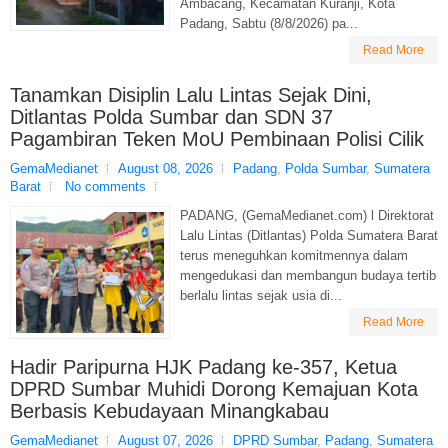
Ambacang, Kecamatan Kuranji, Kota
Padang, Sabtu (8/8/2026) pa...
Read More
Tanamkan Disiplin Lalu Lintas Sejak Dini,
Ditlantas Polda Sumbar dan SDN 37
Pagambiran Teken MoU Pembinaan Polisi Cilik
GemaMedianet
August 08, 2026
Padang
,
Polda Sumbar
,
Sumatera
Barat
No comments
PADANG, (GemaMedianet.com) l Direktorat
Lalu Lintas (Ditlantas) Polda Sumatera Barat
terus meneguhkan komitmennya dalam
mengedukasi dan membangun budaya tertib
berlalu lintas sejak usia di...
Read More
Hadir Paripurna HJK Padang ke-357, Ketua
DPRD Sumbar Muhidi Dorong Kemajuan Kota
Berbasis Kebudayaan Minangkabau
GemaMedianet
August 07, 2026
DPRD Sumbar
,
Padang
,
Sumatera