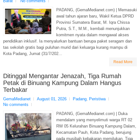
Barat
No comments
PADANG, (GemaMedianet.com) | Memasuki
awal tahun ajaran baru, Wakil Ketua DPRD
Provinsi Sumatera Barat, M. Iqra Chissa
Putra, S.T., M.M., kembali menunjukkan
komitmen nyata dalam mengawal akses
pendidikan inklusif. Ia menyalurkan bantuan berupa paket seragam dan
tas sekolah gratis bagi puluhan murid dari keluarga kurang mampu di
Kota Padang, Jumat (31/7/202...
Read More
Ditinggal Mengantar Jenazah, Tiga Rumah
Petak di Binuang Kampung Dalam Hangus
Terbakar
GemaMedianet
August 01, 2026
Padang
,
Peristiwa
No comments
PADANG, (GemaMedianet.com) | Duka
mendalam yang menyelimuti warga RT 02
RW 05 Kelurahan Binuang Kampung Dalam,
Kecamatan Pauh, Kota Padang, berujung
pada musibah kebakaran memilukan. Tiga