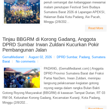
penuh semangat dan kebanggaan mewarnai
malam penutupan Festival Seni Budaya
Sumatera Barat 2026 di Lapangan APEKSI,
Halaman Balai Kota Padang, Aie Pacah,
Minggu (2/8/202...
Read More
Tinjau BBGRM di Korong Gadang, Anggota
DPRD Sumbar Irwan Zuldani Kucurkan Pokir
Pembangunan Jalan
GemaMedianet
August 02, 2026
DPRD Sumbar
,
Padang
,
Sumatera
Barat
No comments
PADANG, (GemaMedianet.com) | Anggota
DPRD Provinsi Sumatera Barat dari Fraksi
Partai NasDem, Irwan Zuldani, meninjau
langsung pelaksanaan kegiatan gotong
royong warga dalam rangka Bulan Bakti
Gotong Royong Masyarakat (BBGRM) di kawasan Tampat Durian, RT 03
RW 04, Kelurahan Korong Gadang, Kecamatan Kuranji, Kota Padang,
Minggu (2/8/202...