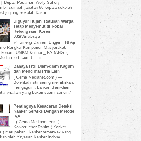
 | Bupati Pasaman Welly Suhery
bil sumpah jabatan 90 kepala sekolah
k) jenjang Sekolah Dasar ...
Diguyur Hujan, Ratusan Warga
Tetap Menyemut di Nobar
Kebangsaan Korem
032/Wirabraja
✅ Sinergi Danrem Brigjen TNI Aji
rno Rangkul Komponen Masyarakat,
Ekonomi UMKM Kuliner _ PADANG, (
dia n e t .com ) | Tin...
Bahaya Istri Diam-diam Kagum
dan Mencintai Pria Lain
( Gema Medianet.com ) —
Bolehkah istri sering memikirkan,
mengagumi, bahkan diam-diam
tai pria lain yang bukan suami sendiri?
..
Pentingnya Kesadaran Deteksi
Kanker Serviks Dengan Metode
IVA
( Gema Medianet.com ) –
Kanker leher Rahim ( Kanker
s ) merupakan kanker terbanyak yang
kan oleh Yayasan Kanker Indone...