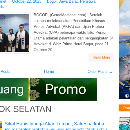
net
October 22, 2023
Bogor
,
Jawa Barat
,
Peristiwa
nts
BOGOR, (GemaMedianet.com) | Setelah
sukses melaksanakan Pendidikan Khusus
Profesi Advokat (PKPA) dan Ujian Profesi
Advokat (UPA) beberapa waktu lalu, Peradi
Utama adakan pelantikan dan pengangkatan 34
Advokat di Whiz Prime Hotel Bogor, pada 21
Oktober 20...
Read More
 Posts
Home
Older Posts →
OK SELATAN
Pop
Sikat Habis hingga Akar Rumput, Satresnarkoba
Polres Solok Selatan Gulung Pengedar Sabu dan