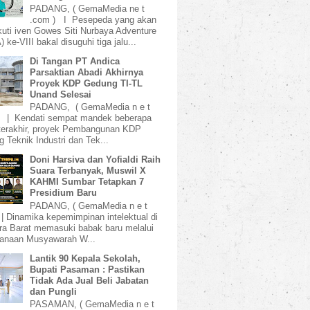
PADANG, ( GemaMedia ne t
.com ) I Pesepeda yang akan
uti iven Gowes Siti Nurbaya Adventure
 ke-VIII bakal disuguhi tiga jalu...
Di Tangan PT Andica
Parsaktian Abadi Akhirnya
Proyek KDP Gedung TI-TL
Unand Selesai
PADANG, ( GemaMedia n e t
) | Kendati sempat mandek beberapa
terakhir, proyek Pembangunan KDP
 Teknik Industri dan Tek...
Doni Harsiva dan Yofialdi Raih
Suara Terbanyak, Muswil X
KAHMI Sumbar Tetapkan 7
Presidium Baru
PADANG, ( GemaMedia n e t
 | Dinamika kepemimpinan intelektual di
a Barat memasuki babak baru melalui
sanaan Musyawarah W...
Lantik 90 Kepala Sekolah,
Bupati Pasaman : Pastikan
Tidak Ada Jual Beli Jabatan
dan Pungli
PASAMAN, ( GemaMedia n e t