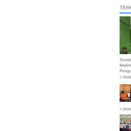
TERK
Sosia
Melin
Pengu
09/08
09/08