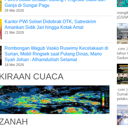
Ganja di Sungai Pagu
26 Mei 2026
mengik
(GSNA)
Kantor PWI Solsel Didobrak OTK, Satreskrim
Amankan Sidik Jari hingga Kotak Amal
21 Mei 2026
Rombongan Wagub Vasko Ruseimy Kecelakaan di
.com 
tahun 
Surian, Mobil Ringsek saat Pulang Dinas, Mario
Gedung
Syah Johan : Alhamdulilah Selamat
18 Mei 2026
KIRAAN CUACA
.com )
Sumatr
pelak
ZANAH