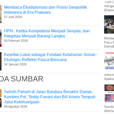
.com )
mengam
Membaca Ekodiplomasi dan Posisi Geopolitik
(Kepse
Indonesia di Era Prabowo
07 Juni 2026
HPN : Ketika Kompetensi Menjadi Senjata, dan
Integritas Menjadi Barang Langka
Mimba
09 Februari 2026
Pacu 
GemaMe
Kearifan Lokal sebagai Fondasi Ketahanan Sosial–
Ekologis: Refleksi Pasca-Bencana
16 Januari 2026
mencin
DA SUMBAR
Apaka.
Selisih Paham di Jalan Bandara Berakhir Damai,
Kombes Pol. Teddy Fanani dan Bill Irzano Tempuh
Jalur Kekeluargaan
09 Agustus 2026
Servik
ditemu