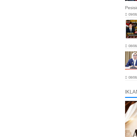
Pesis
09/08
08/08
08/08
IKLA