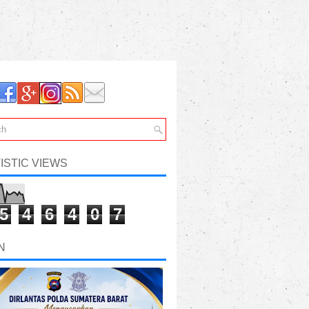
ISTIC VIEWS
5
4
6
4
0
7
N