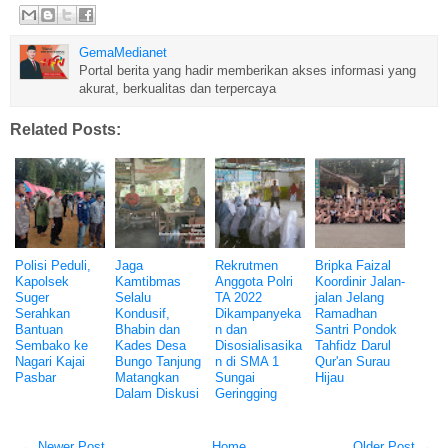
GemaMedianet
Portal berita yang hadir memberikan akses informasi yang
akurat, berkualitas dan terpercaya
Related Posts:
Polisi Peduli,
Jaga
Rekrutmen
Bripka Faizal
Kapolsek
Kamtibmas
Anggota Polri
Koordinir Jalan-
Suger
Selalu
TA 2022
jalan Jelang
Serahkan
Kondusif,
Dikampanyeka
Ramadhan
Bantuan
Bhabin dan
n dan
Santri Pondok
Sembako ke
Kades Desa
Disosialisasika
Tahfidz Darul
Nagari Kajai
Bungo Tanjung
n di SMA 1
Qur'an Surau
Pasbar
Matangkan
Sungai
Hijau
Dalam Diskusi
Geringging
← Newer Post
Home
Older Post →