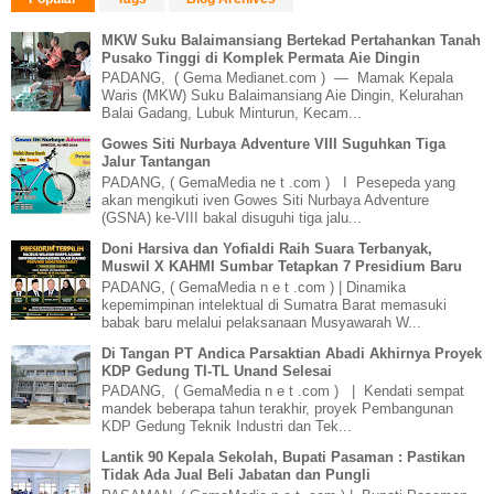
MKW Suku Balaimansiang Bertekad Pertahankan Tanah
Pusako Tinggi di Komplek Permata Aie Dingin
PADANG, ( Gema Medianet.com ) — Mamak Kepala
Waris (MKW) Suku Balaimansiang Aie Dingin, Kelurahan
Balai Gadang, Lubuk Minturun, Kecam...
Gowes Siti Nurbaya Adventure VIII Suguhkan Tiga
Jalur Tantangan
PADANG, ( GemaMedia ne t .com ) I Pesepeda yang
akan mengikuti iven Gowes Siti Nurbaya Adventure
(GSNA) ke-VIII bakal disuguhi tiga jalu...
Doni Harsiva dan Yofialdi Raih Suara Terbanyak,
Muswil X KAHMI Sumbar Tetapkan 7 Presidium Baru
PADANG, ( GemaMedia n e t .com ) | Dinamika
kepemimpinan intelektual di Sumatra Barat memasuki
babak baru melalui pelaksanaan Musyawarah W...
Di Tangan PT Andica Parsaktian Abadi Akhirnya Proyek
KDP Gedung TI-TL Unand Selesai
PADANG, ( GemaMedia n e t .com ) | Kendati sempat
mandek beberapa tahun terakhir, proyek Pembangunan
KDP Gedung Teknik Industri dan Tek...
Lantik 90 Kepala Sekolah, Bupati Pasaman : Pastikan
Tidak Ada Jual Beli Jabatan dan Pungli