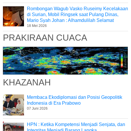
Rombongan Wagub Vasko Ruseimy Kecelakaan
di Surian, Mobil Ringsek saat Pulang Dinas,
Mario Syah Johan : Alhamdulilah Selamat
18 Mei 2026
PRAKIRAAN CUACA
KHAZANAH
Membaca Ekodiplomasi dan Posisi Geopolitik
Indonesia di Era Prabowo
07 Juni 2026
HPN : Ketika Kompetensi Menjadi Senjata, dan
Integritas Menjadi Barang Langka