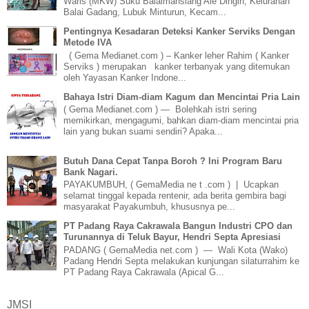
Waris (MKW) Suku Balaimansiang Aie Dingin, Kelurahan
Balai Gadang, Lubuk Minturun, Kecam...
Pentingnya Kesadaran Deteksi Kanker Serviks Dengan
Metode IVA
( Gema Medianet.com ) – Kanker leher Rahim ( Kanker
Serviks ) merupakan kanker terbanyak yang ditemukan
oleh Yayasan Kanker Indone...
Bahaya Istri Diam-diam Kagum dan Mencintai Pria Lain
( Gema Medianet.com ) — Bolehkah istri sering
memikirkan, mengagumi, bahkan diam-diam mencintai pria
lain yang bukan suami sendiri? Apaka...
Butuh Dana Cepat Tanpa Boroh ? Ini Program Baru
Bank Nagari.
PAYAKUMBUH, ( GemaMedia ne t .com ) | Ucapkan
selamat tinggal kepada rentenir, ada berita gembira bagi
masyarakat Payakumbuh, khususnya pe...
PT Padang Raya Cakrawala Bangun Industri CPO dan
Turunannya di Teluk Bayur, Hendri Septa Apresiasi
PADANG ( GemaMedia net.com ) — Wali Kota (Wako)
Padang Hendri Septa melakukan kunjungan silaturrahim ke
PT Padang Raya Cakrawala (Apical G...
JMSI