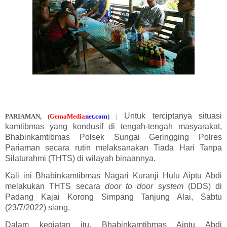
Untuk terciptanya situasi
PARIAMAN
,
(
GemaMedia
ne
t
.com
)
|
kamtibmas yang kondusif di tengah-tengah masyarakat,
Bhabinkamtibmas Polsek Sungai Geringging Polres
Pariaman secara rutin melaksanakan Tiada Hari Tanpa
Silaturahmi (THTS) di wilayah binaannya.
Kali ini Bhabinkamtibmas Nagari Kuranji Hulu Aiptu Abdi
melakukan THTS secara
door to door system
(DDS) di
Padang Kajai Korong Simpang Tanjung Alai, Sabtu
(23/7/2022) siang.
Dalam kegiatan itu, Bhabinkamtibmas Aiptu Abdi