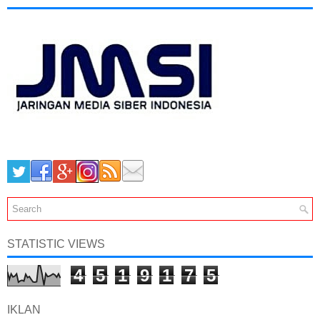
STATISTIC VIEWS
4
5
1
9
1
7
5
IKLAN