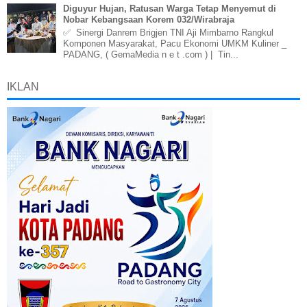
Diguyur Hujan, Ratusan Warga Tetap Menyemut di
Nobar Kebangsaan Korem 032/Wirabraja
✅ Sinergi Danrem Brigjen TNI Aji Mimbarno Rangkul
Komponen Masyarakat, Pacu Ekonomi UMKM Kuliner _
PADANG, ( GemaMedia n e t .com ) | Tin...
IKLAN