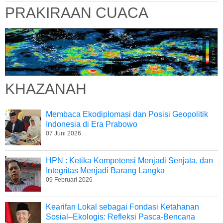
PRAKIRAAN CUACA
KHAZANAH
Membaca Ekodiplomasi dan Posisi Geopolitik
Indonesia di Era Prabowo
07 Juni 2026
HPN : Ketika Kompetensi Menjadi Senjata, dan
Integritas Menjadi Barang Langka
09 Februari 2026
Kearifan Lokal sebagai Fondasi Ketahanan
Sosial–Ekologis: Refleksi Pasca-Bencana