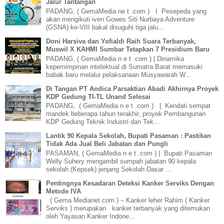
Jalur Tantangan
PADANG, ( GemaMedia ne t .com ) I Pesepeda yang
akan mengikuti iven Gowes Siti Nurbaya Adventure
(GSNA) ke-VIII bakal disuguhi tiga jalu...
Doni Harsiva dan Yofialdi Raih Suara Terbanyak,
Muswil X KAHMI Sumbar Tetapkan 7 Presidium Baru
PADANG, ( GemaMedia n e t .com ) | Dinamika
kepemimpinan intelektual di Sumatra Barat memasuki
babak baru melalui pelaksanaan Musyawarah W...
Di Tangan PT Andica Parsaktian Abadi Akhirnya Proyek
KDP Gedung TI-TL Unand Selesai
PADANG, ( GemaMedia n e t .com ) | Kendati sempat
mandek beberapa tahun terakhir, proyek Pembangunan
KDP Gedung Teknik Industri dan Tek...
Lantik 90 Kepala Sekolah, Bupati Pasaman : Pastikan
Tidak Ada Jual Beli Jabatan dan Pungli
PASAMAN, ( GemaMedia n e t .com ) | Bupati Pasaman
Welly Suhery mengambil sumpah jabatan 90 kepala
sekolah (Kepsek) jenjang Sekolah Dasar ...
Pentingnya Kesadaran Deteksi Kanker Serviks Dengan
Metode IVA
( Gema Medianet.com ) – Kanker leher Rahim ( Kanker
Serviks ) merupakan kanker terbanyak yang ditemukan
oleh Yayasan Kanker Indone...