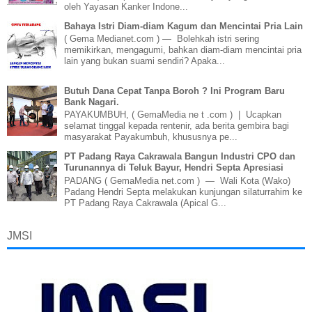
oleh Yayasan Kanker Indone...
Bahaya Istri Diam-diam Kagum dan Mencintai Pria Lain
( Gema Medianet.com ) — Bolehkah istri sering
memikirkan, mengagumi, bahkan diam-diam mencintai pria
lain yang bukan suami sendiri? Apaka...
Butuh Dana Cepat Tanpa Boroh ? Ini Program Baru
Bank Nagari.
PAYAKUMBUH, ( GemaMedia ne t .com ) | Ucapkan
selamat tinggal kepada rentenir, ada berita gembira bagi
masyarakat Payakumbuh, khususnya pe...
PT Padang Raya Cakrawala Bangun Industri CPO dan
Turunannya di Teluk Bayur, Hendri Septa Apresiasi
PADANG ( GemaMedia net.com ) — Wali Kota (Wako)
Padang Hendri Septa melakukan kunjungan silaturrahim ke
PT Padang Raya Cakrawala (Apical G...
JMSI