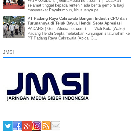
PAYAKUMBUH, ( GemaMedia ne t .com ) | Ucapkan
selamat tinggal kepada rentenir, ada berita gembira bagi
masyarakat Payakumbuh, khususnya pe...
PT Padang Raya Cakrawala Bangun Industri CPO dan
Turunannya di Teluk Bayur, Hendri Septa Apresiasi
PADANG ( GemaMedia net.com ) — Wali Kota (Wako)
Padang Hendri Septa melakukan kunjungan silaturrahim ke
PT Padang Raya Cakrawala (Apical G...
JMSI