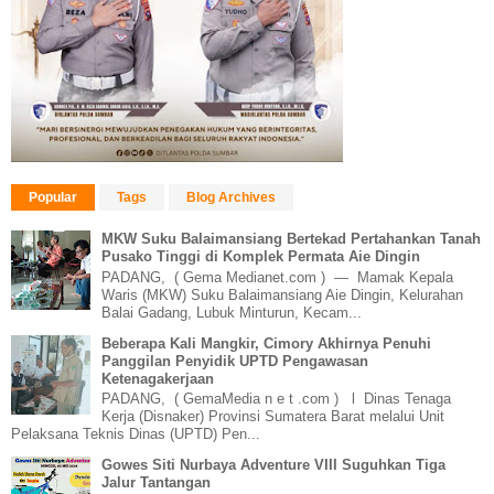
Popular
Tags
Blog Archives
MKW Suku Balaimansiang Bertekad Pertahankan Tanah
Pusako Tinggi di Komplek Permata Aie Dingin
PADANG, ( Gema Medianet.com ) — Mamak Kepala
Waris (MKW) Suku Balaimansiang Aie Dingin, Kelurahan
Balai Gadang, Lubuk Minturun, Kecam...
Beberapa Kali Mangkir, Cimory Akhirnya Penuhi
Panggilan Penyidik UPTD Pengawasan
Ketenagakerjaan
PADANG, ( GemaMedia n e t .com ) l Dinas Tenaga
Kerja (Disnaker) Provinsi Sumatera Barat melalui Unit
Pelaksana Teknis Dinas (UPTD) Pen...
Gowes Siti Nurbaya Adventure VIII Suguhkan Tiga
Jalur Tantangan