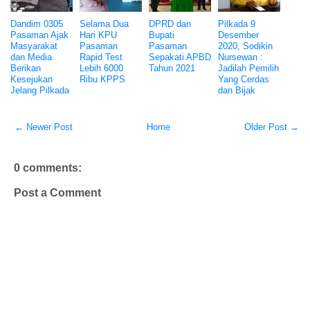
Dandim 0305
Selama Dua
DPRD dan
Pilkada 9
Pasaman Ajak
Hari KPU
Bupati
Desember
Masyarakat
Pasaman
Pasaman
2020, Sodikin
dan Media
Rapid Test
Sepakati APBD
Nursewan :
Berikan
Lebih 6000
Tahun 2021
Jadilah Pemilih
Kesejukan
Ribu KPPS
Yang Cerdas
Jelang Pilkada
dan Bijak
← Newer Post
Home
Older Post →
0 comments:
Post a Comment