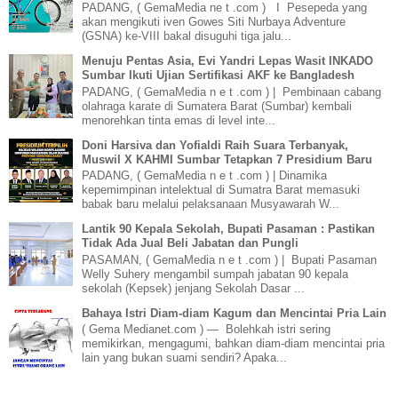
PADANG, ( GemaMedia ne t .com ) I Pesepeda yang
akan mengikuti iven Gowes Siti Nurbaya Adventure
(GSNA) ke-VIII bakal disuguhi tiga jalu...
Menuju Pentas Asia, Evi Yandri Lepas Wasit INKADO
Sumbar Ikuti Ujian Sertifikasi AKF ke Bangladesh
PADANG, ( GemaMedia n e t .com ) | Pembinaan cabang
olahraga karate di Sumatera Barat (Sumbar) kembali
menorehkan tinta emas di level inte...
Doni Harsiva dan Yofialdi Raih Suara Terbanyak,
Muswil X KAHMI Sumbar Tetapkan 7 Presidium Baru
PADANG, ( GemaMedia n e t .com ) | Dinamika
kepemimpinan intelektual di Sumatra Barat memasuki
babak baru melalui pelaksanaan Musyawarah W...
Lantik 90 Kepala Sekolah, Bupati Pasaman : Pastikan
Tidak Ada Jual Beli Jabatan dan Pungli
PASAMAN, ( GemaMedia n e t .com ) | Bupati Pasaman
Welly Suhery mengambil sumpah jabatan 90 kepala
sekolah (Kepsek) jenjang Sekolah Dasar ...
Bahaya Istri Diam-diam Kagum dan Mencintai Pria Lain
( Gema Medianet.com ) — Bolehkah istri sering
memikirkan, mengagumi, bahkan diam-diam mencintai pria
lain yang bukan suami sendiri? Apaka...