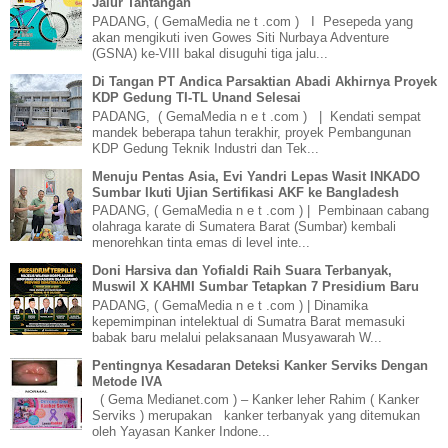
Jalur Tantangan
PADANG, ( GemaMedia ne t .com ) I Pesepeda yang
akan mengikuti iven Gowes Siti Nurbaya Adventure
(GSNA) ke-VIII bakal disuguhi tiga jalu...
Di Tangan PT Andica Parsaktian Abadi Akhirnya Proyek
KDP Gedung TI-TL Unand Selesai
PADANG, ( GemaMedia n e t .com ) | Kendati sempat
mandek beberapa tahun terakhir, proyek Pembangunan
KDP Gedung Teknik Industri dan Tek...
Menuju Pentas Asia, Evi Yandri Lepas Wasit INKADO
Sumbar Ikuti Ujian Sertifikasi AKF ke Bangladesh
PADANG, ( GemaMedia n e t .com ) | Pembinaan cabang
olahraga karate di Sumatera Barat (Sumbar) kembali
menorehkan tinta emas di level inte...
Doni Harsiva dan Yofialdi Raih Suara Terbanyak,
Muswil X KAHMI Sumbar Tetapkan 7 Presidium Baru
PADANG, ( GemaMedia n e t .com ) | Dinamika
kepemimpinan intelektual di Sumatra Barat memasuki
babak baru melalui pelaksanaan Musyawarah W...
Pentingnya Kesadaran Deteksi Kanker Serviks Dengan
Metode IVA
( Gema Medianet.com ) – Kanker leher Rahim ( Kanker
Serviks ) merupakan kanker terbanyak yang ditemukan
oleh Yayasan Kanker Indone...