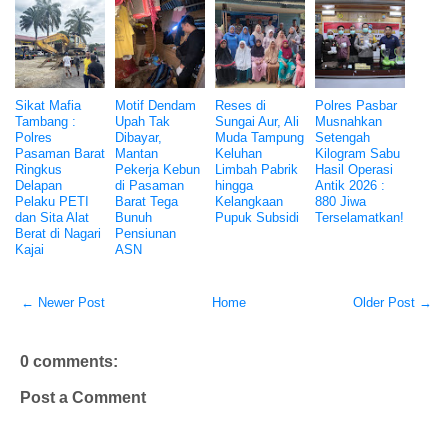
Sikat Mafia
Motif Dendam
Reses di
Polres Pasbar
Tambang :
Upah Tak
Sungai Aur, Ali
Musnahkan
Polres
Dibayar,
Muda Tampung
Setengah
Pasaman Barat
Mantan
Keluhan
Kilogram Sabu
Ringkus
Pekerja Kebun
Limbah Pabrik
Hasil Operasi
Delapan
di Pasaman
hingga
Antik 2026 :
Pelaku PETI
Barat Tega
Kelangkaan
880 Jiwa
dan Sita Alat
Bunuh
Pupuk Subsidi
Terselamatkan!
Berat di Nagari
Pensiunan
Kajai
ASN
← Newer Post
Home
Older Post →
0 comments:
Post a Comment