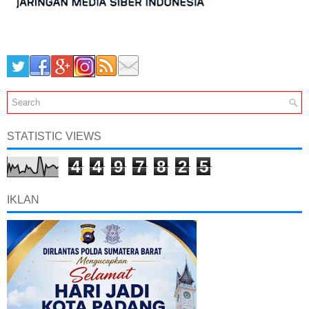
STATISTIC VIEWS
4
4
9
7
8
2
5
IKLAN