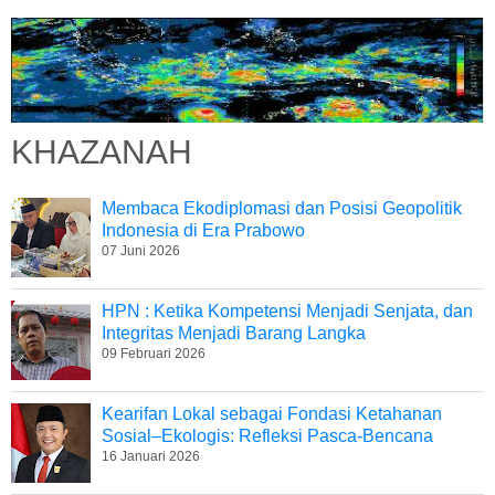
KHAZANAH
Membaca Ekodiplomasi dan Posisi Geopolitik
Indonesia di Era Prabowo
07 Juni 2026
HPN : Ketika Kompetensi Menjadi Senjata, dan
Integritas Menjadi Barang Langka
09 Februari 2026
Kearifan Lokal sebagai Fondasi Ketahanan
Sosial–Ekologis: Refleksi Pasca-Bencana
16 Januari 2026